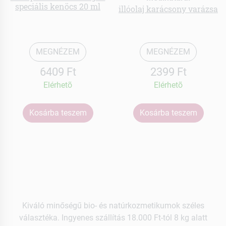
speciális kenöcs 20 ml
illóolaj karácsony varázsa
MEGNÉZEM
MEGNÉZEM
6409 Ft
2399 Ft
Elérhetõ
Elérhetõ
Kosárba teszem
Kosárba teszem
Kiváló minőségű bio- és natúrkozmetikumok széles
választéka. Ingyenes szállítás 18.000 Ft-tól 8 kg alatt