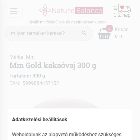
menu
kiváló minőségű bio- és natúrkozmetikumok
Termék
0
Kosár
keresés
0 Ft
Márka:
Mm
Mm Gold kakaóvaj 300 g
Tartalom: 300 g
EAN: 5999884457152
Adatkezelési beállítások
Weboldalunk az alapvető működéshez szükséges