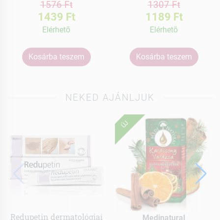
1576 Ft
1307 Ft
1439 Ft
1189 Ft
Elérhetõ
Elérhetõ
Kosárba teszem
Kosárba teszem
NEKED AJÁNLJUK
ÚJ
Redupetin dermatológiai
Medinatural