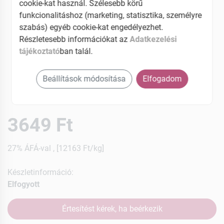
cookie-kat használ. Szélesebb körű
funkcionalitáshoz (marketing, statisztika, személyre
szabás) egyéb cookie-kat engedélyezhet.
Részletesebb információkat az
Adatkezelési
tájékoztató
ban talál.
Beállítások módosítása
Elfogadom
3649 Ft
27% ÁFÁ-val , [12163 Ft/kg]
Készletinformáció:
Elfogyott
Értesítést kérek, ha beérkezik