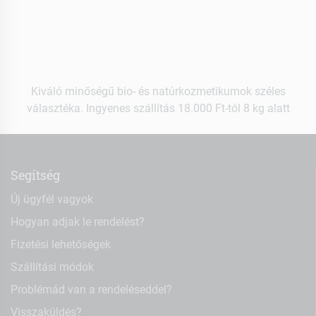
Kiváló minőségű bio- és natúrkozmetikumok széles
választéka. Ingyenes szállítás 18.000 Ft-tól 8 kg alatt
Segítség
Új ügyfél vagyok
Hogyan adjak le rendelést?
Fizetési lehetőségek
Szállítási módok
Problémád van a rendeléseddel?
Visszaküldés?