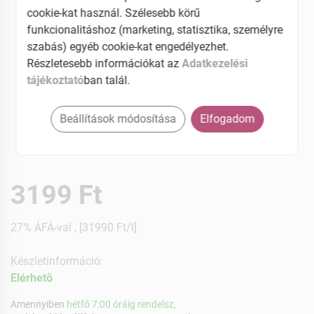
cookie-kat használ. Szélesebb körű
funkcionalitáshoz (marketing, statisztika, személyre
szabás) egyéb cookie-kat engedélyezhet.
Részletesebb információkat az
Adatkezelési
tájékoztató
ban talál.
Beállítások módosítása
Elfogadom
3199 Ft
27% ÁFÁ-val , [31990 Ft/l]
Készletinformáció:
Elérhetõ
Amennyiben
hétfő 7:00 óráig rendelsz,