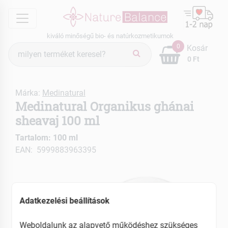
menu
kiváló minőségű bio- és natúrkozmetikumok
Termék
0
Kosár
keresés
0 Ft
Márka:
Medinatural
Medinatural Organikus ghánai
sheavaj 100 ml
Tartalom: 100 ml
EAN: 5999883963395
Adatkezelési beállítások
Weboldalunk az alapvető működéshez szükséges