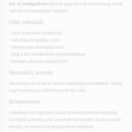
Arc- és testápolására
készült organikus ghánai sheavaj, amely
100 ml-es kiszerelésben kapható.
Főbb Jellemzők
- 100% organikus összetevők
- Hidratálja és táplálja a bőrt
- Természetes anti-aging hatás
- Segít a bőr sérüléseinek regenerálásában
- Kiválóan alkalmas száraz bőrre
Használati Javaslat
Alkalmazza az arcán és testén a szükséges területeken. Ideális
napi használatra, különösen a fürdés után.
Következtetés
A Medinatural Organikus Gánai Sheavaj tökéletes választás
mindazok számára, akik szeretnék természetes módon ápolni
bőrüket, és élvezni a sheavaj jótékony hatásait.