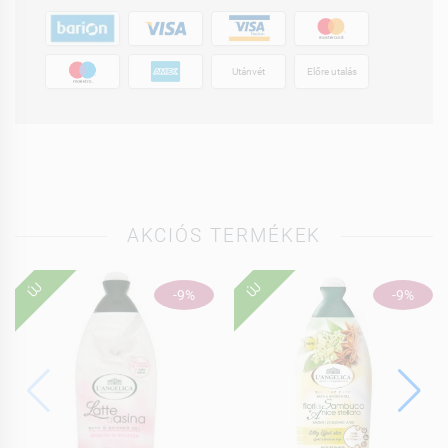
Utánvét
Előre utalás
AKCIÓS TERMÉKEK
ÚJ
ÚJ
-9%
-9%