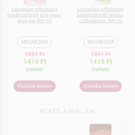
Langelica officinalis
Langelica officinalis
hab&tusfürdő aloe vera-
hab&tusfürdő bodza-
shea vaj 500 ml
csillagánizs 500 ml
MEGNÉZEM
MEGNÉZEM
1551 Ft
1551 Ft
1419 Ft
1419 Ft
Elérhetõ
Elérhetõ
Kosárba teszem
Kosárba teszem
NEKED AJÁNLJUK