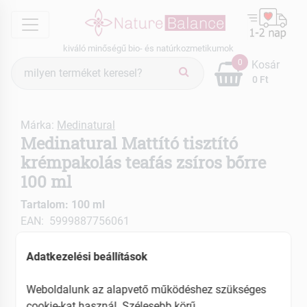
menu
kiváló minőségű bio- és natúrkozmetikumok
Termék
0
Kosár
keresés
0 Ft
Márka:
Medinatural
Medinatural Mattító tisztító
krémpakolás teafás zsíros bőrre
100 ml
Tartalom: 100 ml
EAN: 5999887756061
Adatkezelési beállítások
Weboldalunk az alapvető működéshez szükséges
cookie-kat használ. Szélesebb körű