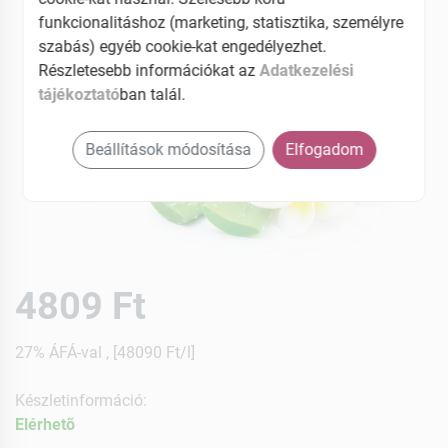
funkcionalitáshoz (marketing, statisztika, személyre
szabás) egyéb cookie-kat engedélyezhet.
Részletesebb információkat az
Adatkezelési
tájékoztató
ban talál.
Beállítások módosítása
Elfogadom
4809 Ft
27% ÁFÁ-val , [48090 Ft/l]
Készletinformáció:
Elérhetõ