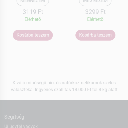
MEGNÉZEM
MEGNÉZEM
3119 Ft
3299 Ft
Elérhetõ
Elérhetõ
Kosárba teszem
Kosárba teszem
Kiváló minőségű bio- és natúrkozmetikumok széles
választéka. Ingyenes szállítás 18.000 Ft-tól 8 kg alatt
Segítség
Új ügyfél vagyok