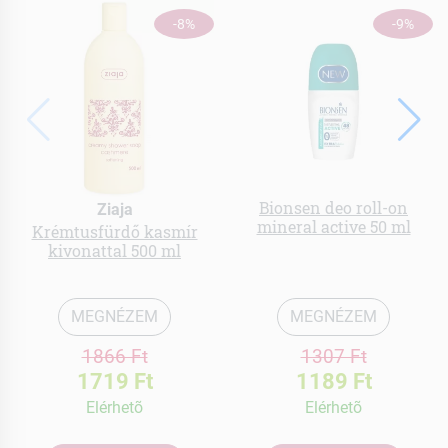
-8%
-9%
Bionsen deo roll-on
Ziaja
mineral active 50 ml
Krémtusfürdő kasmír
kivonattal 500 ml
MEGNÉZEM
MEGNÉZEM
1866 Ft
1307 Ft
1719 Ft
1189 Ft
Elérhetõ
Elérhetõ