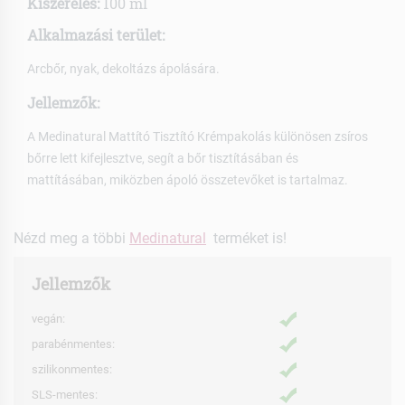
Kiszerelés:
100 ml
Alkalmazási terület:
Arcbőr, nyak, dekoltázs ápolására.
Jellemzők:
A Medinatural Mattító Tisztító Krémpakolás különösen zsíros
bőrre lett kifejlesztve, segít a bőr tisztításában és
mattításában, miközben ápoló összetevőket is tartalmaz.
Nézd meg a többi
Medinatural
terméket is!
Jellemzők
vegán:
parabénmentes:
szilikonmentes:
SLS-mentes: