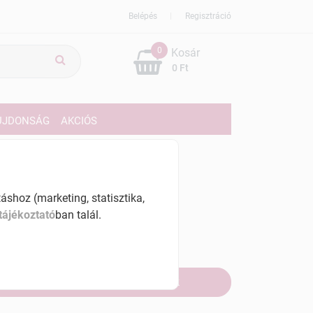
Belépés
Regisztráció
0
Kosár
0 Ft
ÚJDONSÁG
AKCIÓS
519 Ft
% ÁFÁ-val , [1519 Ft/db]
shoz (marketing, statisztika,
tájékoztató
ban talál.
szletinformáció:
fogyott
Értesítést kérek, ha beérkezik