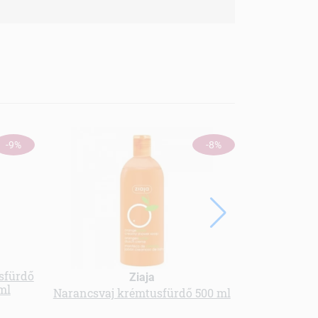
-9%
-8%
usfürdő
Ziaja
ml
Narancsvaj krémtusfürdő 500 ml
Kókusz k