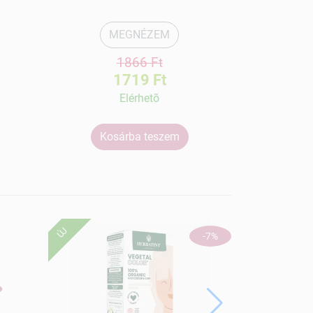
MEGNÉZEM
1866 Ft
1719 Ft
Elérhetõ
Kosárba teszem
Ko
ÚJ
-7%