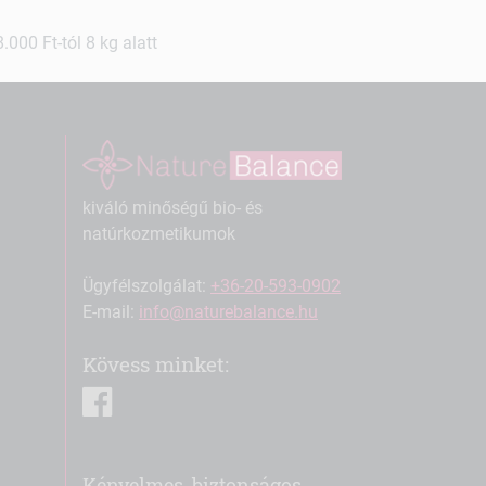
000 Ft-tól 8 kg alatt
kiváló minőségű bio- és
natúrkozmetikumok
Ügyfélszolgálat:
+36-20-593-0902
E-mail:
info@naturebalance.hu
Kövess minket:
facebook
Kényelmes, biztonságos