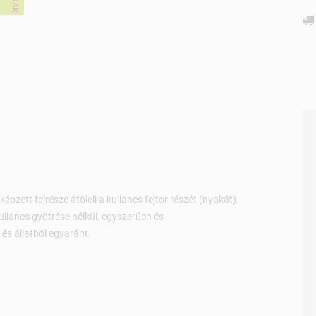
épzett fejrésze átöleli a kullancs fejtor részét (nyakát).
ullancs gyötrése nélkül, egyszerűen és
és állatból egyaránt.