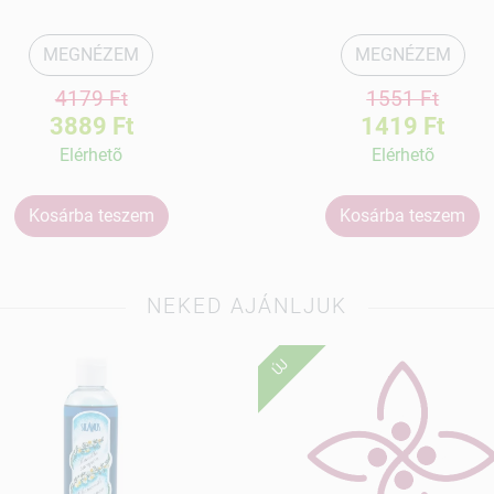
MEGNÉZEM
MEGNÉZEM
4179 Ft
1551 Ft
3889 Ft
1419 Ft
Elérhetõ
Elérhetõ
Kosárba teszem
Kosárba teszem
NEKED AJÁNLJUK
ÚJ