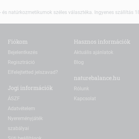
 és natúrkozmetikumok széles választéka. Ingyenes szállítás 18.
Fiókom
Hasznos információk
Bejelentkezés
Aktuális ajánlatok
Regisztráció
Blog
Elfelejtetted jelszavad?
naturebalance.hu
Jogi információk
Rólunk
ÁSZF
Kapcsolat
Adatvételem
Nyereményjáték
szabályai
Süti beállítások