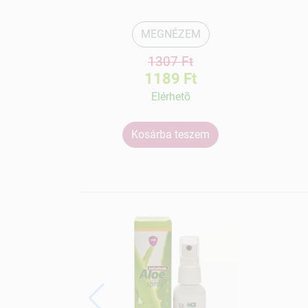
MEGNÉZEM
1307 Ft
1189 Ft
Elérhetõ
Kosárba teszem