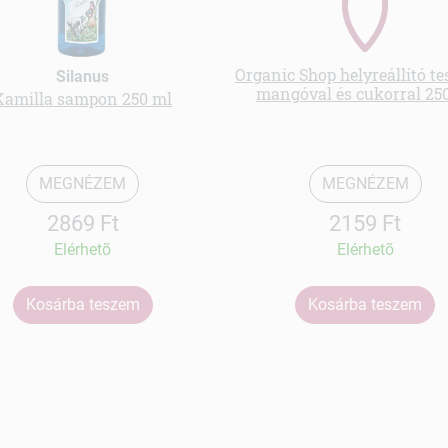
Organic Shop helyreállító te
Silanus
mangóval és cukorral 25
Kamilla sampon 250 ml
MEGNÉZEM
MEGNÉZEM
2869 Ft
2159 Ft
Elérhetõ
Elérhetõ
Kosárba teszem
Kosárba teszem