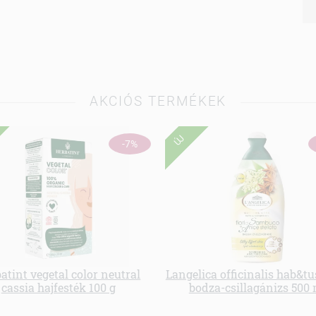
AKCIÓS TERMÉKEK
ÚJ
-7%
atint vegetal color neutral
Langelica officinalis hab&t
cassia hajfesték 100 g
bodza-csillagánizs 500 