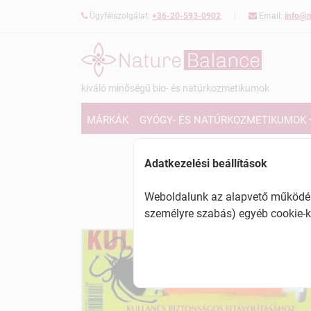
Ügyfélszolgálat:
+36-20-593-0902
Email:
info@n
kiváló minőségű bio- és natúrkozmetikumok
MÁRKÁK
GYÓGY- ÉS NATÚRKOZMETIKUMOK
Adatkezelési beállítások
Weboldalunk az alapvető működésh
személyre szabás) egyéb cookie-k