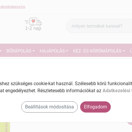
aturebalance.hu
Termék
keresés
BŐRÁPOLÁS
HAJÁPOLÁS
KÉZ- ÉS KÖRÖMÁPOLÁS
1
Márka:
Magister
Magister Kullancscsipesz 1 db
27
ez szükséges cookie-kat használ. Szélesebb körű funkcionalitá
Tartalom: 1 db
at engedélyezhet. Részletesebb információkat az
Adatkezelési 
EAN: 9002217026102
Ké
El
Beállítások módosítása
Elfogadom