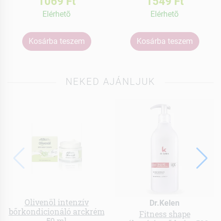
1069 Ft
1549 Ft
Elérhetõ
Elérhetõ
Kosárba teszem
Kosárba teszem
NEKED AJÁNLJUK
Olivenöl intenzív
Dr.Kelen
bőrkondicionáló arckrém
Fitness shape
50 ml