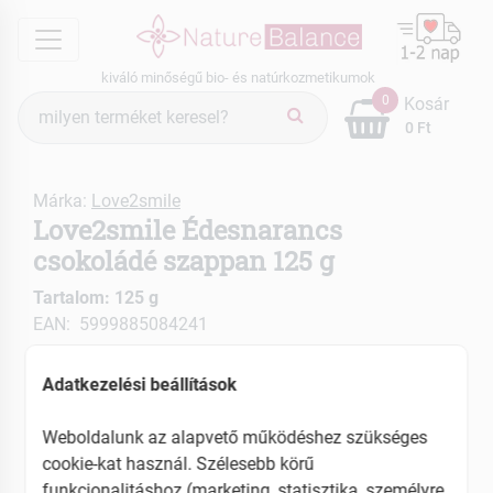
menu
kiváló minőségű bio- és natúrkozmetikumok
Termék
0
Kosár
keresés
0 Ft
Márka:
Love2smile
Love2smile Édesnarancs
csokoládé szappan 125 g
Tartalom: 125 g
EAN: 5999885084241
Adatkezelési beállítások
Weboldalunk az alapvető működéshez szükséges
cookie-kat használ. Szélesebb körű
funkcionalitáshoz (marketing, statisztika, személyre