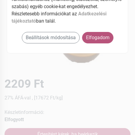
szabás) egyéb cookie-kat engedélyezhet.
Részletesebb információkat az
Adatkezelési
tájékoztató
ban talál.
Beállítások módosítása
Elfogadom
2209 Ft
27% ÁFÁ-val , [17672 Ft/kg]
Készletinformáció:
Elfogyott
Értesítést kérek, ha beérkezik