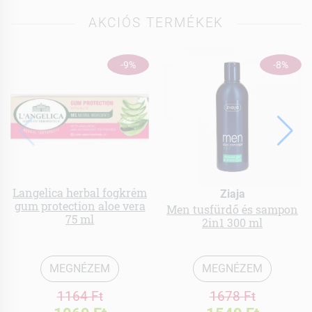
AKCIÓS TERMÉKEK
-9%
-8%
Langelica herbal fogkrém
Ziaja
gum protection aloe vera
Men tusfürdő és sampon
75 ml
2in1 300 ml
MEGNÉZEM
MEGNÉZEM
1164 Ft
1678 Ft