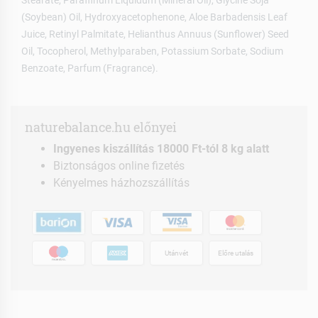
Stearate, Paraffinum Liquidum (Mineral Oil), Glycine Soja
(Soybean) Oil, Hydroxyacetophenone, Aloe Barbadensis Leaf
Juice, Retinyl Palmitate, Helianthus Annuus (Sunflower) Seed
Oil, Tocopherol, Methylparaben, Potassium Sorbate, Sodium
Benzoate, Parfum (Fragrance).
naturebalance.hu előnyei
Ingyenes kiszállítás 18000 Ft-tól 8 kg alatt
Biztonságos online fizetés
Kényelmes házhozszállítás
Utánvét
Előre utalás