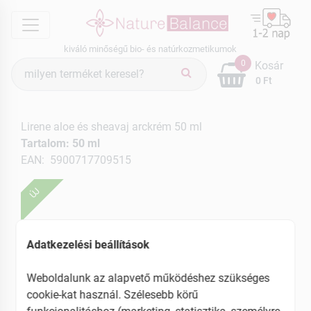
menu
kiváló minőségű bio- és natúrkozmetikumok
Termék
0
Kosár
keresés
0 Ft
Lirene aloe és sheavaj arckrém 50 ml
Tartalom: 50 ml
EAN: 5900717709515
ÚJ
Adatkezelési beállítások
Weboldalunk az alapvető működéshez szükséges
cookie-kat használ. Szélesebb körű