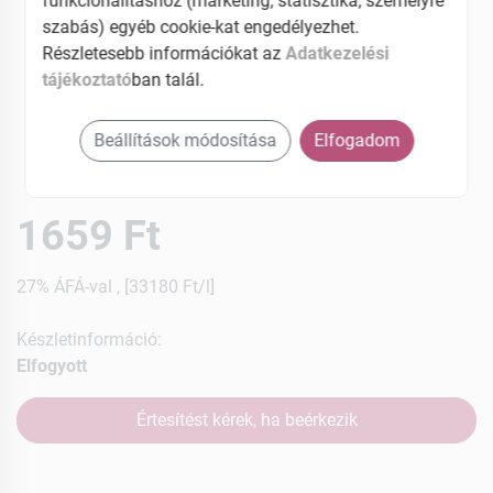
funkcionalitáshoz (marketing, statisztika, személyre
szabás) egyéb cookie-kat engedélyezhet.
Részletesebb információkat az
Adatkezelési
tájékoztató
ban talál.
Beállítások módosítása
Elfogadom
1659 Ft
27% ÁFÁ-val , [33180 Ft/l]
Készletinformáció:
Elfogyott
Értesítést kérek, ha beérkezik