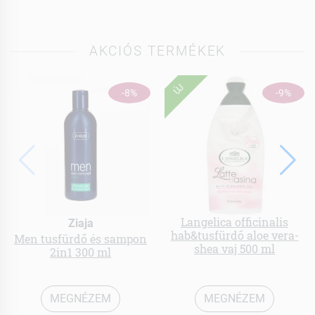
AKCIÓS TERMÉKEK
ÚJ
-8%
-9%
Langelica officinalis
Ziaja
hab&tusfürdő aloe vera-
Men tusfürdő és sampon
shea vaj 500 ml
2in1 300 ml
MEGNÉZEM
MEGNÉZEM