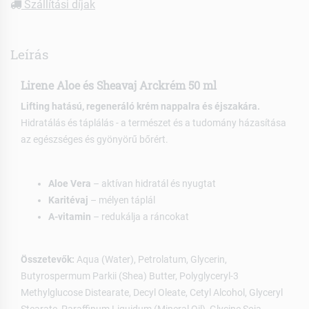
Szállítási díjak
Leírás
Lirene Aloe és Sheavaj Arckrém 50 ml
Lifting hatású, regeneráló krém nappalra és éjszakára.
Hidratálás és táplálás - a természet és a tudomány házasítása
az egészséges és gyönyörű bőrért.
Aloe Vera
– aktívan hidratál és nyugtat
Karitévaj
– mélyen táplál
A-vitamin
– redukálja a ráncokat
Összetevők:
Aqua (Water), Petrolatum, Glycerin,
Butyrospermum Parkii (Shea) Butter, Polyglyceryl-3
Methylglucose Distearate, Decyl Oleate, Cetyl Alcohol, Glyceryl