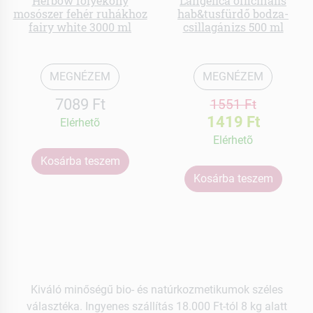
Herbow folyékony
Langelica officinalis
mosószer fehér ruhákhoz
hab&tusfürdő bodza-
fairy white 3000 ml
csillagánizs 500 ml
MEGNÉZEM
MEGNÉZEM
7089 Ft
1551 Ft
1419 Ft
Elérhetõ
Elérhetõ
Kosárba teszem
Kosárba teszem
Kiváló minőségű bio- és natúrkozmetikumok széles
választéka. Ingyenes szállítás 18.000 Ft-tól 8 kg alatt