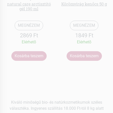
natural care arctisztító
Körömvirág kenőcs 50 g
gél 190 ml
MEGNÉZEM
MEGNÉZEM
2869 Ft
1849 Ft
Elérhetõ
Elérhetõ
Kosárba teszem
Kosárba teszem
Kiváló minőségű bio- és natúrkozmetikumok széles
választéka. Ingyenes szállítás 18.000 Ft-tól 8 kg alatt