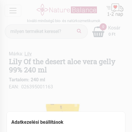
menu
kiváló minőségű bio- és natúrkozmetikumok
Termék
0
Kosár
keresés
0 Ft
Márka:
Lily
Lily Of the desert aloe vera gelly
99% 240 ml
Tartalom: 240 ml
EAN: 026395001163
Adatkezelési beállítások