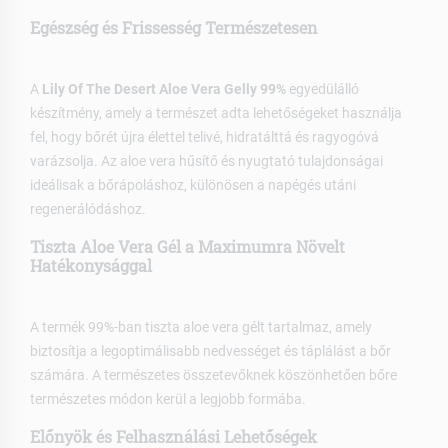
Egészség és Frissesség Természetesen
A
Lily Of The Desert Aloe Vera Gelly 99%
egyedülálló
készítmény, amely a természet adta lehetőségeket használja
fel, hogy bőrét újra élettel telivé, hidratálttá és ragyogóvá
varázsolja. Az aloe vera hűsítő és nyugtató tulajdonságai
ideálisak a bőrápoláshoz, különösen a napégés utáni
regenerálódáshoz.
Tiszta Aloe Vera Gél a Maximumra Növelt
Hatékonysággal
A termék 99%-ban tiszta aloe vera gélt tartalmaz, amely
biztosítja a legoptimálisabb nedvességet és táplálást a bőr
számára. A természetes összetevőknek köszönhetően bőre
természetes módon kerül a legjobb formába.
Előnyök és Felhasználási Lehetőségek