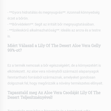
- **Gyors hidratálás és megnyugvás**: Azonnali könnyedség
érzet a bőrön.
- **Bőrvédelem**: Segít az irritált bőr megnyugtatásában.
- **Széleskörű alkalmazhatóság**: Ideális az arcra és a testre
is.
Miért Válaszd a Lily Of The Desert Aloe Vera Gelly
99%-ot?
Ez a termék nemcsak a bőr egészségéért, de a környezetért is
elkötelezett. Az aloe vera növényből származó alapanyagok
fenntartható forrásból származnak, amelyeket gondosan
dolgoznak fel, hogy megőrizzék a növény természetes előnyeit.
Tapasztald meg Az Aloe Vera Csodáját Lily Of The
Desert Teljesítményével!
Tapasztalja meg bőre a frissesség és a természet adta