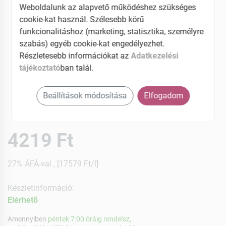
Weboldalunk az alapvető működéshez szükséges
cookie-kat használ. Szélesebb körű
funkcionalitáshoz (marketing, statisztika, személyre
szabás) egyéb cookie-kat engedélyezhet.
Részletesebb információkat az
Adatkezelési
tájékoztató
ban talál.
Beállítások módosítása
Elfogadom
4219 Ft
27% ÁFÁ-val , [17579 Ft/l]
Készletinformáció:
Elérhetõ
Amennyiben
péntek 7:00 óráig rendelsz,