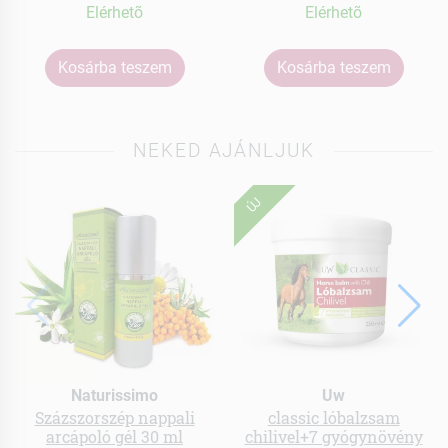
Elérhetõ
Elérhetõ
Kosárba teszem
Kosárba teszem
NEKED AJÁNLJUK
ÚJ
Naturissimo
Uw
Százszorszép nappali
classic lóbalzsam
arcápoló gél 30 ml
chilivel+7 gyógynövény