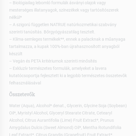
– Biológiailag lebomló formulák ásványi olajok vagy
mesterséges illatanyagok, színezékek vagy tartósítószerek
nélkül*
– A szigorú független NATRUE natúrkozmetikai szabvány
szerinti tanúsítás. Bőrgyógyászatilag tesztelt.
– Klíma-semleges termékek**, ennek a palacknak a műanyaga
tartalmazza, a kupak 100%-ban újrahasznosított anyagból
készült
– Vegán és PETA kritériumok szerinti minősítés
– Exkluzív természetes formulák, amelyeket a lavera
kutatócsoportja fejlesztett ki a legjobb természetes összetevők
felhasználásával
Összetevők
Water (Aqua), Alcohol* denat., Glycerin, Glycine Soja (Soybean)
Oil*, Myristyl Alcohol, Glyceryl Stearate Citrate, Cetearyl
Alcohol, Citrus Aurantifolia (Lime) Fruit Extract*, Prunus
Amygdalus Dulcis (Sweet Almond) Oil*, Mentha Rotundifolia
Leaf Extract*, Citrus Grandis (Grapefruit) Fruit Extract*,