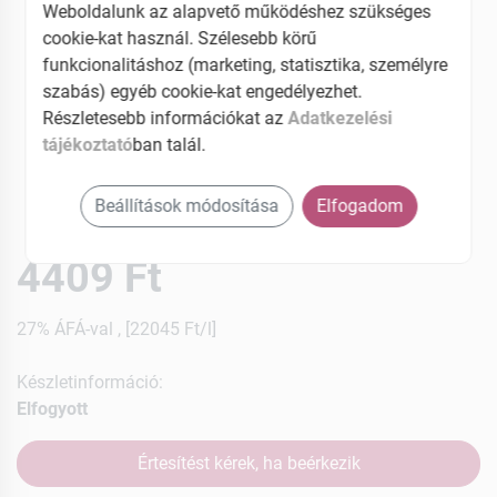
Weboldalunk az alapvető működéshez szükséges
cookie-kat használ. Szélesebb körű
funkcionalitáshoz (marketing, statisztika, személyre
szabás) egyéb cookie-kat engedélyezhet.
Részletesebb információkat az
Adatkezelési
tájékoztató
ban talál.
Beállítások módosítása
Elfogadom
4409 Ft
27% ÁFÁ-val , [22045 Ft/l]
Készletinformáció:
Elfogyott
Értesítést kérek, ha beérkezik