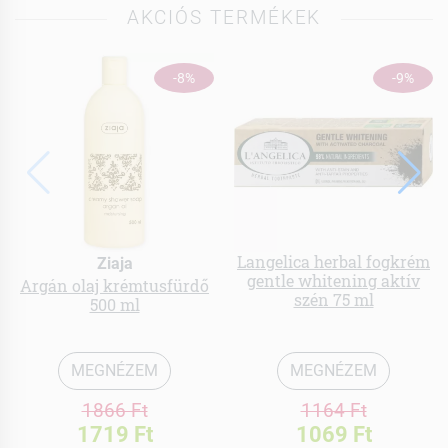
AKCIÓS TERMÉKEK
-8%
-9%
Langelica herbal fogkrém
Ziaja
gentle whitening aktív
Argán olaj krémtusfürdő
szén 75 ml
500 ml
MEGNÉZEM
MEGNÉZEM
1866 Ft
1164 Ft
1719 Ft
1069 Ft