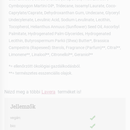
Cymbopogon Martini Oil*, Tridecane, Isoamyl Laurate, Coco-
Caprylate/Caprate, Dehydroxanthan Gum, Undecane, Glyceryl
Undecylenate, Levulinic Acid, Sodium Levulinate, Lecithin,
Tocopherol, Helianthus Annuus (Sunflower) Seed Oil, Ascorbyl
Palmitate, Hydrogenated Palm Glycerides, Hydrogenated
Lecithin, Butyrospermum Parkii (Shea) Butter*, Brassica
Campestris (Rapeseed) Sterols, Fragrance (Parfum)**, Citral**,
Limonene**, Linalool**, Citronellol**, Geraniol**
*= ellenőrzött ökológiai gazdálkodásból.
**= természetes esszenciális olajok.
Nézd meg a többi
Lavera
terméket is!
Jellemzők
vegán:
bio: