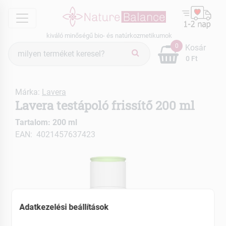
menu
kiváló minőségű bio- és natúrkozmetikumok
Termék
0
Kosár
keresés
0 Ft
Márka:
Lavera
Lavera testápoló frissítő 200 ml
Tartalom: 200 ml
EAN: 4021457637423
Adatkezelési beállítások