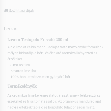
Szállítási díjak
Leírás
Lavera Testápoló Frissítő 200 ml
A bio lime-ot és bio mandulaolajat tartalmazó enyhe formulánk
mélyen hidratálja a bőrt, és élénkítő aromával kényezteti az
érzékeket.
– Sima textúra
– Zavaros lime illat
– 100%-ban természetesen gyönyörű bőr
Termékelőnyök
Az organikus lime kellemes illatot áraszt, amely felébreszti az
érzékeket és frissítő hatással bír. Az organikus mandulaolajat
nagyra értékelik tápláló és bőrpuhító tulajdonságai miatt.