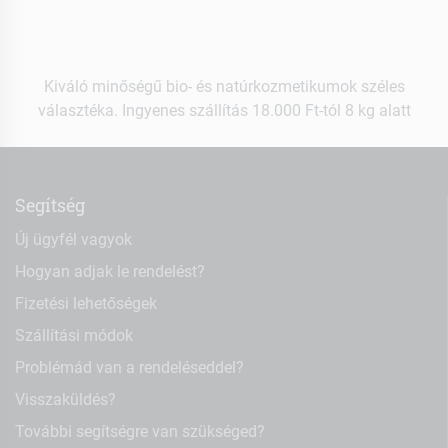
Kiváló minőségű bio- és natúrkozmetikumok széles
választéka. Ingyenes szállítás 18.000 Ft-tól 8 kg alatt
Segítség
Új ügyfél vagyok
Hogyan adjak le rendelést?
Fizetési lehetőségek
Szállítási módok
Problémád van a rendeléseddel?
Visszaküldés?
További segítségre van szükséged?