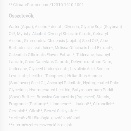
** ClimatePartner.com/12310-1610-1001
Összetevők
Water (Aqua), Alcohol* denat., Glycerin, Glycine Soja (Soybean)
Oil*, Myristyl Alcohol, Glyceryl Stearate Citrate, Cetearyl
Alcohol, Simmondsia Chinensis (Jojoba) Seed Oil*, Aloe
Barbadensis Leaf Juice*, Melissa Officinalis Leaf Extract*,
Calendula Officinalis Flower Extract*, Tridecane, Isoamyl
Laurate, Coco-Caprylate/Caprate, Dehydroxanthan Gum,
Undecane, Glyceryl Undecylenate, Levulinic Acid, Sodium
Levulinate, Lecithin, Tocopherol, Helianthus Annuus
(Sunflower) Seed Oil, Ascorbyl Palmitate, Hydrogenated Palm
Glycerides, Hydrogenated Lecithin, Butyrospermum Parkii
(Shea) Butter*, Brassica Campestris (Rapeseed) Sterols,
Fragrance (Parfum)**, Limonene**, Linalool**, Citronellol**,
Geraniol**, Citral**, Benzyl Salicylate**
*= ellenőrzött ökológiai gazdálkodásból.
**= természetes esszenciális olajok.