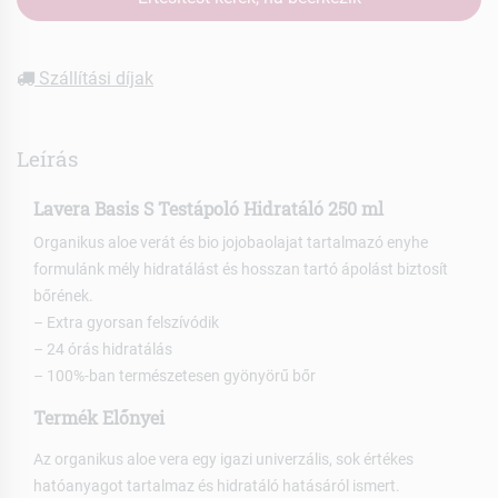
Szállítási díjak
Leírás
Lavera Basis S Testápoló Hidratáló 250 ml
Organikus aloe verát és bio jojobaolajat tartalmazó enyhe
formulánk mély hidratálást és hosszan tartó ápolást biztosít
bőrének.
– Extra gyorsan felszívódik
– 24 órás hidratálás
– 100%-ban természetesen gyönyörű bőr
Termék Előnyei
Az organikus aloe vera egy igazi univerzális, sok értékes
hatóanyagot tartalmaz és hidratáló hatásáról ismert.