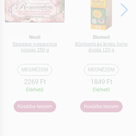
Nesti
Biomed
Szappan romantica
Körömvirág krém forte
rózsás 250 g
dupla 120 g
MEGNÉZEM
MEGNÉZEM
2269 Ft
1849 Ft
Elérhetõ
Elérhetõ
Kosárba teszem
Kosárba teszem