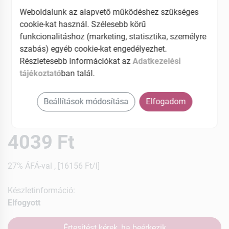
Weboldalunk az alapvető működéshez szükséges
cookie-kat használ. Szélesebb körű
funkcionalitáshoz (marketing, statisztika, személyre
szabás) egyéb cookie-kat engedélyezhet.
Részletesebb információkat az
Adatkezelési
tájékoztató
ban talál.
Beállítások módosítása
Elfogadom
4039 Ft
27% ÁFÁ-val , [16156 Ft/l]
Készletinformáció:
Elfogyott
Értesítést kérek, ha beérkezik