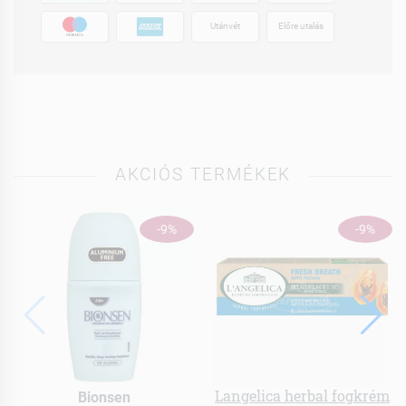
Utánvét
Előre utalás
AKCIÓS TERMÉKEK
-9%
-9%
Langelica herbal fogkrém
Bionsen