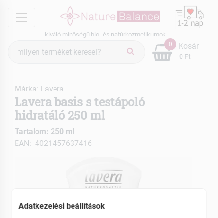
menu
kiváló minőségű bio- és natúrkozmetikumok
Termék
0
Kosár
keresés
0 Ft
Márka:
Lavera
Lavera basis s testápoló
hidratáló 250 ml
Tartalom: 250 ml
EAN: 4021457637416
Adatkezelési beállítások