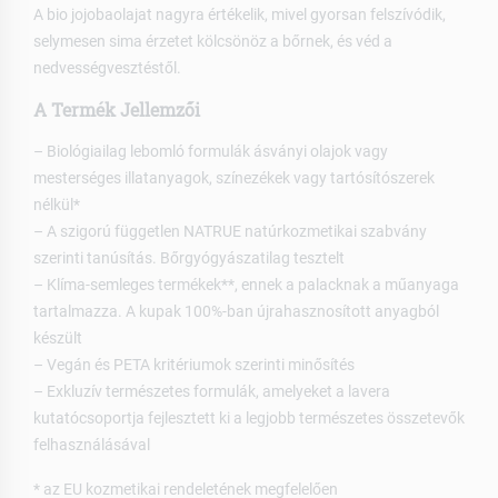
A bio jojobaolajat nagyra értékelik, mivel gyorsan felszívódik,
selymesen sima érzetet kölcsönöz a bőrnek, és véd a
nedvességvesztéstől.
A Termék Jellemzői
– Biológiailag lebomló formulák ásványi olajok vagy
mesterséges illatanyagok, színezékek vagy tartósítószerek
nélkül*
– A szigorú független NATRUE natúrkozmetikai szabvány
szerinti tanúsítás. Bőrgyógyászatilag tesztelt
– Klíma-semleges termékek**, ennek a palacknak a műanyaga
tartalmazza. A kupak 100%-ban újrahasznosított anyagból
készült
– Vegán és PETA kritériumok szerinti minősítés
– Exkluzív természetes formulák, amelyeket a lavera
kutatócsoportja fejlesztett ki a legjobb természetes összetevők
felhasználásával
* az EU kozmetikai rendeletének megfelelően