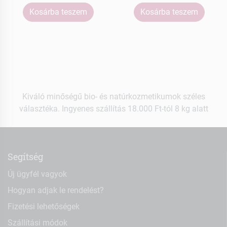
Kosárba teszem
Kosárba teszem
Kiváló minőségű bio- és natúrkozmetikumok széles
választéka. Ingyenes szállítás 18.000 Ft-tól 8 kg alatt
Segítség
Új ügyfél vagyok
Hogyan adjak le rendelést?
Fizetési lehetőségek
Szállítási módok