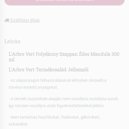
Szállítási díjak
Leírás
L'Arbre Vert Folyékony Szappan Édes Mandula 300
ml
L'Arbre Vert Termékcsalád Jellemzői
- Az alapanyagok felhasználásánál előnyben részesíti a
növényi eredetű anyagokat.
- A termék összetétele alapján nem veszélyes osztályba sorolt,
így nincsen veszélyre utaló figyelmeztetésekkel jelölve.
- Nem tartalmaz foszfátokat, ftalátokat, glikol-étert,
színezéket.