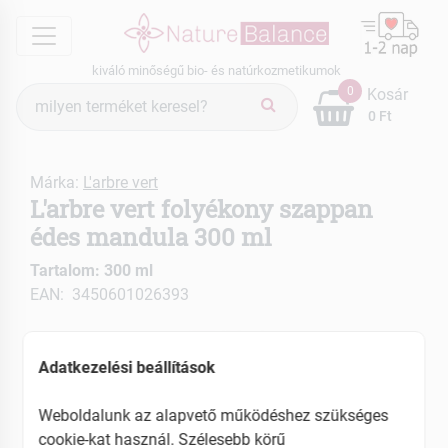
menu
kiváló minőségű bio- és natúrkozmetikumok
Termék
0
Kosár
keresés
0 Ft
Márka:
L'arbre vert
L'arbre vert folyékony szappan
édes mandula 300 ml
Tartalom: 300 ml
EAN: 3450601026393
Adatkezelési beállítások
Weboldalunk az alapvető működéshez szükséges
cookie-kat használ. Szélesebb körű