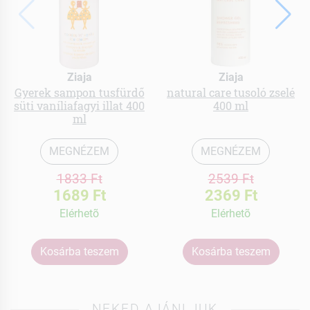
Ziaja
Ziaja
Gyerek sampon tusfürdő
natural care tusoló zselé
süti vaníliafagyi illat 400
400 ml
ml
MEGNÉZEM
MEGNÉZEM
1833 Ft
2539 Ft
1689 Ft
2369 Ft
Elérhetõ
Elérhetõ
Kosárba teszem
Kosárba teszem
NEKED AJÁNLJUK