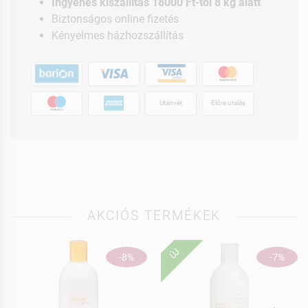
Ingyenes kiszállítás 18000 Ft-tól 8 kg alatt
Biztonságos online fizetés
Kényelmes házhozszállítás
Utánvét
Előre utalás
AKCIÓS TERMÉKEK
ÚJ
-8%
-7%