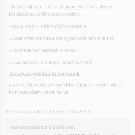
- Nem tartalmaz allergén illatkomponenseket az allergia
kockázatának csökkentése érdekében.
- Hypoallergén – érzékeny bőrön tesztelve.
- A szennyvíztisztító rendszer egyensúlyát nem borítja fel.
- A terméket nem tesztelték állatokon.
- A csomagolás 100%-ban újrahasznosítható.
Környezetvédelmi Kritériumok
A L’Arbre Vert mosószer megfelel az Európai Unió ÖKO-címke
környezetvédelmi kritériumainak.
Nézd meg a többi
L'arbre vert
terméket is!
naturebalance.hu előnyei