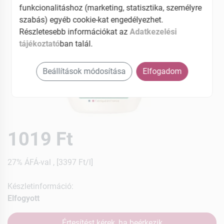
funkcionalitáshoz (marketing, statisztika, személyre
szabás) egyéb cookie-kat engedélyezhet.
Részletesebb információkat az
Adatkezelési
tájékoztató
ban talál.
Beállítások módosítása
Elfogadom
1019 Ft
27% ÁFÁ-val , [3397 Ft/l]
Készletinformáció:
Elfogyott
Értesítést kérek, ha beérkezik