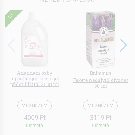
ÚJ
Anandam baby
Dr.immun
hipoallergén mosógél
Fekete nadálytő kivonat
púder illattal 3000 ml
30 ml
MEGNÉZEM
MEGNÉZEM
4009 Ft
3119 Ft
Elérhetõ
Elérhetõ