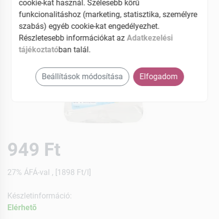
cookie-kat használ. Szélesebb körű
funkcionalitáshoz (marketing, statisztika, személyre
szabás) egyéb cookie-kat engedélyezhet.
Részletesebb információkat az
Adatkezelési
tájékoztató
ban talál.
Beállítások módosítása
Elfogadom
949 Ft
27% ÁFÁ-val , [1898 Ft/l]
Készletinformáció:
Elérhetõ