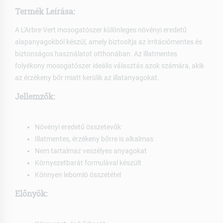
Termék Leírása:
A L'Arbre Vert mosogatószer különleges növényi eredetű
alapanyagokból készül, amely biztosítja az irritációmentes és
biztonságos használatot otthonában. Az illatmentes
folyékony mosogatószer ideális választás azok számára, akik
az érzékeny bőr miatt kerülik az illatanyagokat.
Jellemzők:
Növényi eredetű összetevők
Illatmentes, érzékeny bőrre is alkalmas
Nem tartalmaz veszélyes anyagokat
Környezetbarát formulával készült
Könnyen lebomló összetétel
Előnyök: