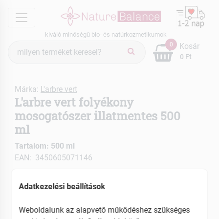
menu
kiváló minőségű bio- és natúrkozmetikumok
Termék
0
Kosár
keresés
0 Ft
Márka:
L'arbre vert
L'arbre vert folyékony
mosogatószer illatmentes 500
ml
Tartalom: 500 ml
EAN: 3450605071146
ÚJ
Adatkezelési beállítások
Weboldalunk az alapvető működéshez szükséges