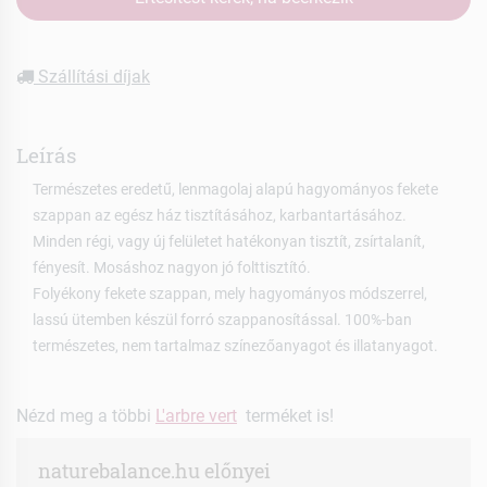
Szállítási díjak
Leírás
Természetes eredetű, lenmagolaj alapú hagyományos fekete
szappan az egész ház tisztításához, karbantartásához.
Minden régi, vagy új felületet hatékonyan tisztít, zsírtalanít,
fényesít. Mosáshoz nagyon jó folttisztító.
Folyékony fekete szappan, mely hagyományos módszerrel,
lassú ütemben készül forró szappanosítással. 100%-ban
természetes, nem tartalmaz színezőanyagot és illatanyagot.
Nézd meg a többi
L'arbre vert
terméket is!
naturebalance.hu előnyei