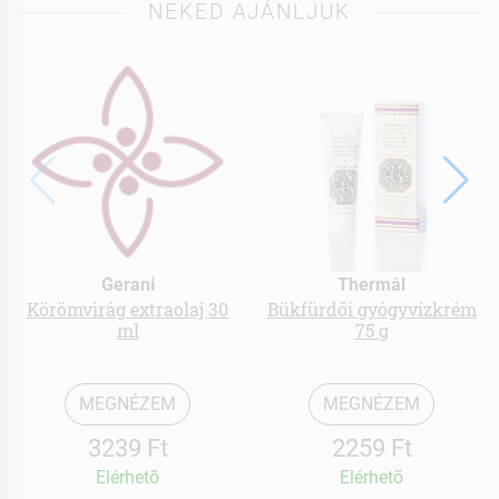
NEKED AJÁNLJUK
Gerani
Thermál
Körömvirág extraolaj 30
Bükfürdői gyógyvízkrém
ml
75 g
MEGNÉZEM
MEGNÉZEM
3239 Ft
2259 Ft
Elérhetõ
Elérhetõ