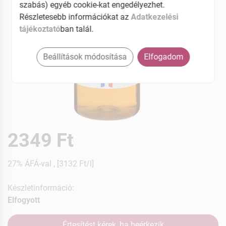
szabás) egyéb cookie-kat engedélyezhet.
Részletesebb információkat az
Adatkezelési
tájékoztató
ban talál.
Beállítások módosítása
Elfogadom
2349 Ft
27% ÁFÁ-val , [3132 Ft/l]
Készletinformáció:
Elfogyott
Értesítést kérek, ha beérkezik