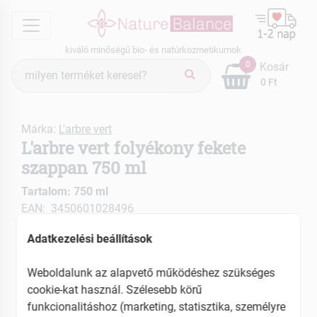
menu
kiváló minőségű bio- és natúrkozmetikumok
Termék
0
Kosár
keresés
0 Ft
Márka:
L'arbre vert
L'arbre vert folyékony fekete
szappan 750 ml
Tartalom: 750 ml
EAN: 3450601028496
Adatkezelési beállítások
ÚJ
Weboldalunk az alapvető működéshez szükséges
cookie-kat használ. Szélesebb körű
funkcionalitáshoz (marketing, statisztika, személyre