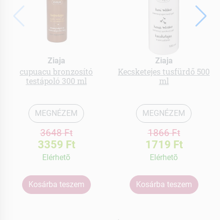
Ziaja
Ziaja
cupuacu bronzosító
Kecsketejes tusfürdő 500
testápoló 300 ml
ml
MEGNÉZEM
MEGNÉZEM
3648 Ft
1866 Ft
3359 Ft
1719 Ft
Elérhetõ
Elérhetõ
Kosárba teszem
Kosárba teszem