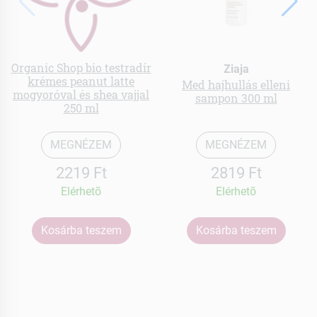
Organic Shop bio testradír
Ziaja
krémes peanut latte
Med hajhullás elleni
mogyoróval és shea vajjal
sampon 300 ml
250 ml
MEGNÉZEM
MEGNÉZEM
2219 Ft
2819 Ft
Elérhetõ
Elérhetõ
Kosárba teszem
Kosárba teszem