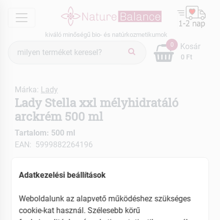
menu
kiváló minőségű bio- és natúrkozmetikumok
Termék
0
Kosár
keresés
0 Ft
Márka:
Lady
Lady Stella xxl mélyhidratáló
arckrém 500 ml
Tartalom: 500 ml
EAN: 5999882264196
Adatkezelési beállítások
Weboldalunk az alapvető működéshez szükséges
cookie-kat használ. Szélesebb körű