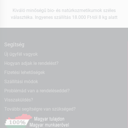
Kiváló minőségű bio- és natúrkozmetikumok széles
választéka. Ingyenes szállítás 18.000 Ft-tól 8 kg alatt
Segítség
Új ügyfél vagyok
Hogyan adjak le rendelést?
Fizetési lehetőségek
Szállítási módok
Problémád van a rendeléseddel?
Visszaküldés?
További segítségre van szükséged?