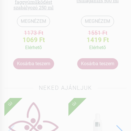
csillagánizs 500 ml
faggyúműködést
szabályozó 250 ml
MEGNÉZEM
MEGNÉZEM
1173 Ft
1551 Ft
1069 Ft
1419 Ft
Elérhetõ
Elérhetõ
Kosárba teszem
Kosárba teszem
NEKED AJÁNLJUK
ÚJ
ÚJ