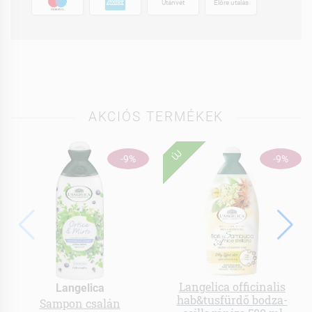
Utánvét
Előre utalás
AKCIÓS TERMÉKEK
ÚJ
-9%
-9%
Langelica officinalis
Langelica
hab&tusfürdő bodza-
Sampon csalán