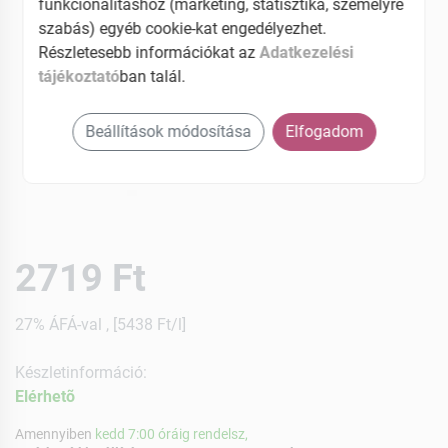
funkcionalitáshoz (marketing, statisztika, személyre
szabás) egyéb cookie-kat engedélyezhet.
Részletesebb információkat az
Adatkezelési
tájékoztató
ban talál.
Beállítások módosítása
Elfogadom
2719 Ft
27% ÁFÁ-val , [5438 Ft/l]
Készletinformáció:
Elérhetõ
Amennyiben
kedd 7:00 óráig rendelsz,