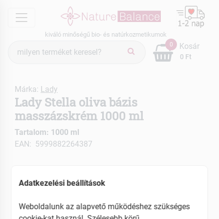
menu
kiváló minőségű bio- és natúrkozmetikumok
Termék
0
Kosár
keresés
0 Ft
Márka:
Lady
Lady Stella oliva bázis
masszázskrém 1000 ml
Tartalom: 1000 ml
EAN: 5999882264387
Adatkezelési beállítások
Weboldalunk az alapvető működéshez szükséges
cookie-kat használ. Szélesebb körű