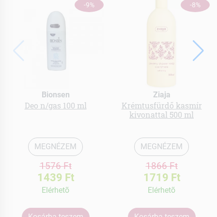
-9%
-8%
Bionsen
Ziaja
Deo n/gas 100 ml
Krémtusfürdő kasmír
kivonattal 500 ml
MEGNÉZEM
MEGNÉZEM
1576 Ft
1866 Ft
1439 Ft
1719 Ft
Elérhetõ
Elérhetõ
Kosárba teszem
Kosárba teszem