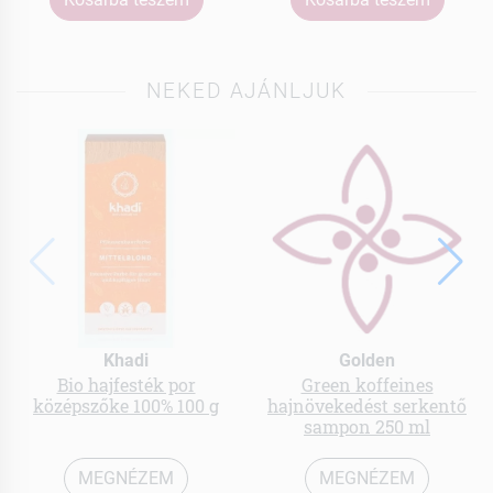
NEKED AJÁNLJUK
Khadi
Golden
Bio hajfesték por
Green koffeines
középszőke 100% 100 g
hajnövekedést serkentő
sampon 250 ml
MEGNÉZEM
MEGNÉZEM