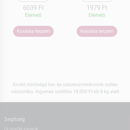
6039 Ft
1979 Ft
Elérhetõ
Elérhetõ
Kosárba teszem
Kosárba teszem
Kiváló minőségű bio- és natúrkozmetikumok széles
választéka. Ingyenes szállítás 18.000 Ft-tól 8 kg alatt
Segítség
Új ügyfél vagyok