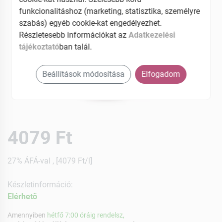
funkcionalitáshoz (marketing, statisztika, személyre
szabás) egyéb cookie-kat engedélyezhet.
Részletesebb információkat az
Adatkezelési
tájékoztató
ban talál.
Beállítások módosítása
Elfogadom
4079 Ft
27% ÁFÁ-val , [4079 Ft/l]
Készletinformáció:
Elérhetõ
Amennyiben
hétfő 7:00 óráig rendelsz,