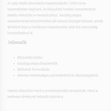
A Lady Stella oliva bázis masszázskrém 1000 ml-es
kiszerelésben kapható, és bőrpuhító hatású összetevőivel
ideális választás a masszázshoz. Gazdag olajos
összetevőinek köszönhetően jól csúszó közeget biztosít, amely
lehetővé teszi a hatékony masszírozást akár kis mennyiség
használatával is.
Jellemzők
Bőrpuhító hatás
Gazdag olajos összetevők
Bőrbarát formulázás
Mentes mesterséges színezékektől és illatanyagoktól
Ideális választás mind a professzionális terapeúták, mind a
wellness élmények kedvelői számára.