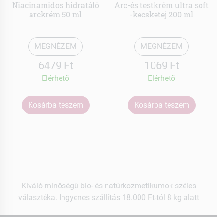
Niacinamidos hidratáló
Arc-és testkrém ultra soft
arckrém 50 ml
-kecsketej 200 ml
MEGNÉZEM
MEGNÉZEM
6479 Ft
1069 Ft
Elérhetõ
Elérhetõ
Kosárba teszem
Kosárba teszem
Kiváló minőségű bio- és natúrkozmetikumok széles
választéka. Ingyenes szállítás 18.000 Ft-tól 8 kg alatt