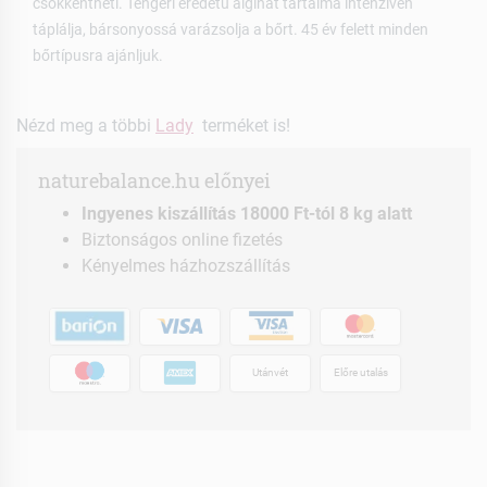
csökkentheti. Tengeri eredetű alginát tartalma intenzíven
táplálja, bársonyossá varázsolja a bőrt. 45 év felett minden
bőrtípusra ajánljuk.
Nézd meg a többi
Lady
terméket is!
naturebalance.hu előnyei
Ingyenes kiszállítás 18000 Ft-tól 8 kg alatt
Biztonságos online fizetés
Kényelmes házhozszállítás
Utánvét
Előre utalás