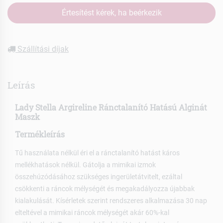
Értesítést kérek, ha beérkezik
Szállítási díjak
Leírás
Lady Stella Argireline Ránctalanító Hatású Alginát
Maszk
Termékleírás
Tű használata nélkül éri el a ránctalanító hatást káros
mellékhatások nélkül. Gátolja a mimikai izmok
összehúzódásához szükséges ingerületátvitelt, ezáltal
csökkenti a ráncok mélységét és megakadályozza újabbak
kialakulását. Kísérletek szerint rendszeres alkalmazása 30 nap
elteltével a mimikai ráncok mélységét akár 60%-kal