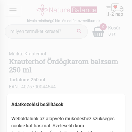
menu
kiváló minőségű bio- és natúrkozmetikumok
Termék
0
Kosár
keresés
0 Ft
Márka:
Krauterhof
Krauterhof Ördögkarom balzsam
250 ml
Tartalom: 250 ml
EAN: 4075700044544
Adatkezelési beállítások
Weboldalunk az alapvető működéshez szükséges
cookie-kat használ. Szélesebb körű