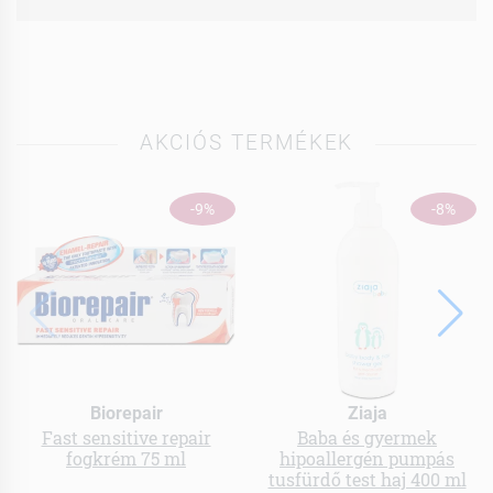
AKCIÓS TERMÉKEK
-9%
-8%
Biorepair
Ziaja
Fast sensitive repair
Baba és gyermek
fogkrém 75 ml
hipoallergén pumpás
tusfürdő test haj 400 ml