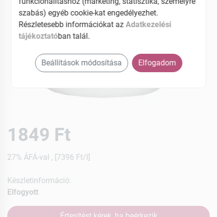
funkcionalitáshoz (marketing, statisztika, személyre
szabás) egyéb cookie-kat engedélyezhet.
Részletesebb információkat az
Adatkezelési
tájékoztató
ban talál.
Beállítások módosítása
Elfogadom
1849 Ft
27% ÁFÁ-val , [7396 Ft/l]
Készletinformáció:
Elfogyott
Értesítést kérek, ha beérkezik