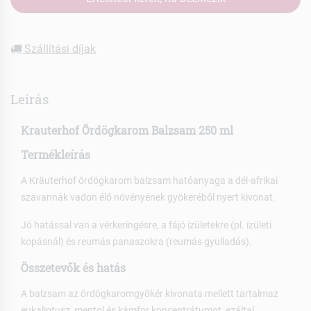
Szállítási díjak
Leírás
Krauterhof Ördögkarom Balzsam 250 ml
Termékleírás
A Kräuterhof ördögkarom balzsam hatóanyaga a dél-afrikai
szavannák vadon élő növényének gyökeréből nyert kivonat.
Jó hatással van a vérkeringésre, a fájó ízületekre (pl. ízületi
kopásnál) és reumás panaszokra (reumás gyulladás).
Összetevők és hatás
A balzsam az ördögkaromgyökér kivonata mellett tartalmaz
eukaliptusz, mentol és kámfor koncentrátumot, ezáltal