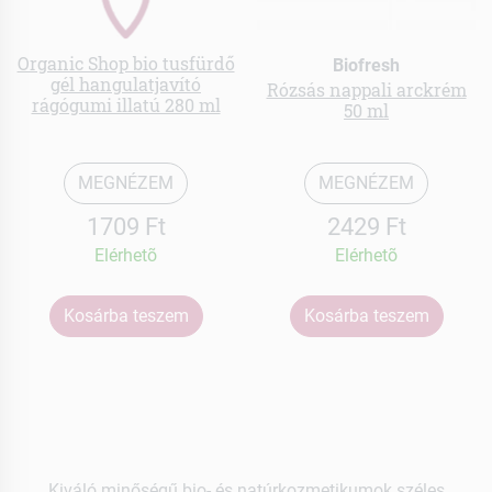
Organic Shop bio tusfürdő
Biofresh
gél hangulatjavító
Rózsás nappali arckrém
rágógumi illatú 280 ml
50 ml
MEGNÉZEM
MEGNÉZEM
1709 Ft
2429 Ft
Elérhetõ
Elérhetõ
Kosárba teszem
Kosárba teszem
Kiváló minőségű bio- és natúrkozmetikumok széles