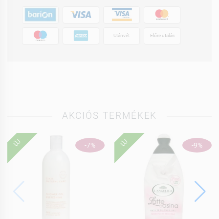
Utánvét
Előre utalás
AKCIÓS TERMÉKEK
ÚJ
ÚJ
-7%
-9%