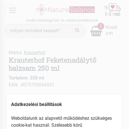
menu
kiváló minőségű bio- és natúrkozmetikumok
Termék
0
Kosár
keresés
0 Ft
Márka:
Krauterhof
Krauterhof Feketenadálytő
balzsam 250 ml
Tartalom: 250 ml
EAN: 4075700044551
Adatkezelési beállítások
Weboldalunk az alapvető működéshez szükséges
cookie-kat használ. Szélesebb körű