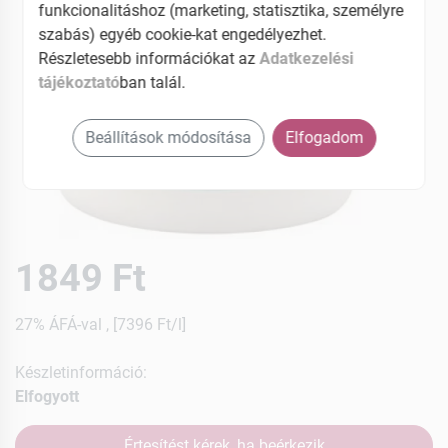
funkcionalitáshoz (marketing, statisztika, személyre
szabás) egyéb cookie-kat engedélyezhet.
Részletesebb információkat az
Adatkezelési
tájékoztató
ban talál.
Beállítások módosítása
Elfogadom
1849 Ft
27% ÁFÁ-val , [7396 Ft/l]
Készletinformáció:
Elfogyott
Értesítést kérek, ha beérkezik