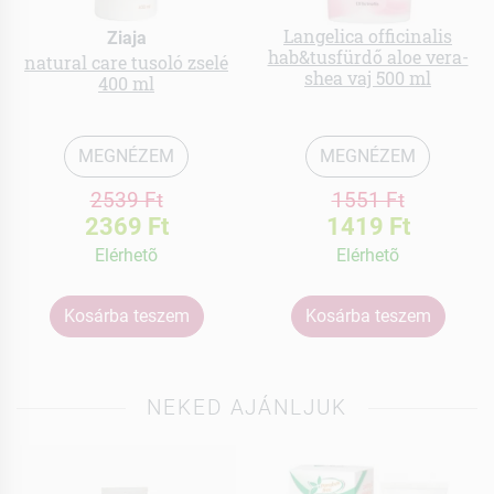
Langelica officinalis
Ziaja
hab&tusfürdő aloe vera-
natural care tusoló zselé
shea vaj 500 ml
400 ml
MEGNÉZEM
MEGNÉZEM
2539 Ft
1551 Ft
2369 Ft
1419 Ft
Elérhetõ
Elérhetõ
Kosárba teszem
Kosárba teszem
NEKED AJÁNLJUK