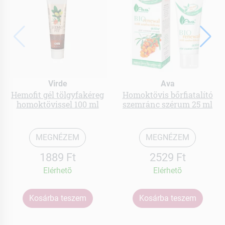
Virde
Ava
Hemofit gél tölgyfakéreg
Homoktövis bőrfiatalító
homoktövissel 100 ml
szemránc szérum 25 ml
MEGNÉZEM
MEGNÉZEM
1889 Ft
2529 Ft
Elérhetõ
Elérhetõ
Kosárba teszem
Kosárba teszem