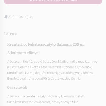
Szállítási díjak
Leírás
Krauterhof Feketenadálytő Balzsam 250 ml
A balzsam előnyei
A balzsam hűsítő, ápoló hatásával kiválóan alkalmas izom- és
ízületi fájdalmak kezelésére, valamint húzódások, ficamok,
rándulások, izom-, ideg- és inhüvelygyulladás gyógyítására.
Emellett segíthet a csonttörések utókezelésében is.
Összetevők
A balzsam a fekete nadálytő tömény kivonata mellett
tartalmaz mentolt és kámfort, amelyek enyhítik a