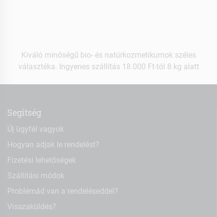
Kiváló minőségű bio- és natúrkozmetikumok széles
választéka. Ingyenes szállítás 18.000 Ft-tól 8 kg alatt
Segítség
Új ügyfél vagyok
Hogyan adjak le rendelést?
Fizetési lehetőségek
Szállítási módok
Problémád van a rendeléseddel?
Visszaküldés?