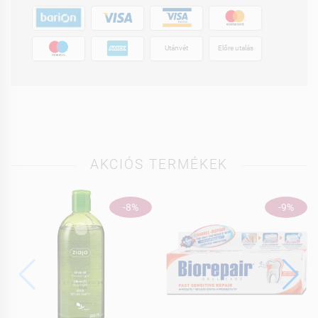
Utánvét
Előre utalás
AKCIÓS TERMÉKEK
-8%
-9%