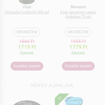
Ziaja
Biorepair
Olívaolaj tusfürdő 500 ml
Fast sensitive repair
fogkrém 75 ml
MEGNÉZEM
MEGNÉZEM
1866 Ft
1954 Ft
1719 Ft
1779 Ft
Elérhetõ
Elérhetõ
Kosárba teszem
Kosárba teszem
NEKED AJÁNLJUK
ÚJ