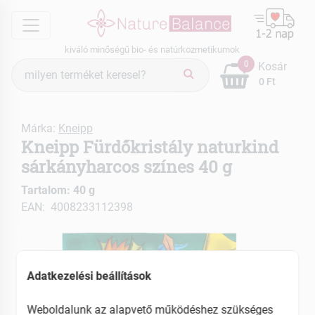
menu
kiváló minőségű bio- és natúrkozmetikumok
Termék
0
Kosár
keresés
0 Ft
Márka:
Kneipp
Kneipp Fürdőkristály naturkind
sárkányharcos színes 40 g
Tartalom: 40 g
EAN: 4008233112398
Adatkezelési beállítások
Weboldalunk az alapvető működéshez szükséges