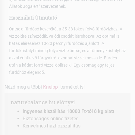
Állatok Jogaiért" szervezetnek.
Használati Útmutató
Öntse a fürdősó keverékét a 35-38 fokos folyó fürdővízhez. A
víz zöldre színeződik, valódi csodát létrehozva! Az optimális
hatás eléréséhez 10-20 percnyi fürdőzés ajánlott. A
fürdőkristályt mindig folyó vízbe öntse, és a tömény kristályt az
azzal érintkező tárgyakról azonnal vízzel mossa le. Fürdés
után a kádat forró vízzel öblítse ki. Egy csomag egy teljes
fürdőhöz elegendő.
Nézd meg a többi
Kneipp
terméket is!
naturebalance.hu előnyei
Ingyenes kiszállítás 18000 Ft-tól 8 kg alatt
Biztonságos online fizetés
Kényelmes házhozszállítás