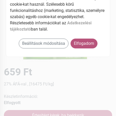
cookie-kat használ. Szélesebb körű
funkcionalitáshoz (marketing, statisztika, személyre
szabás) egyéb cookie-kat engedélyezhet.
Részletesebb információkat az
Adatkezelési
tájékoztató
ban talál.
Beállítások módosítása
Elfogadom
659 Ft
27% ÁFÁ-val , [16475 Ft/kg]
Készletinformáció:
Elfogyott
Értesítést kérek, ha beérkezik