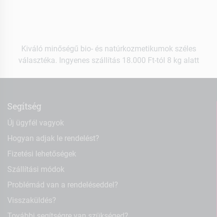
Kiváló minőségű bio- és natúrkozmetikumok széles
választéka. Ingyenes szállítás 18.000 Ft-tól 8 kg alatt
Segítség
Új ügyfél vagyok
Hogyan adjak le rendelést?
Fizetési lehetőségek
Szállítási módok
Problémád van a rendeléseddel?
Visszaküldés?
További segítségre van szükséged?