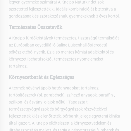
legyen gyermeke számára! A Kneipp Naturkindet sok
szeretettel fejlesztették ki, ideális kombinációját biztosítva a
gondozásnak és szórakozásnak, gyermekeknek 3 éves kortól.
Természetes Összetevők
A Kneipp fürdőkristályok természetes, tisztaságú termálsóját
az Európában egyedülálló Saline Luisenhall ősi eredetű
sókészletéből nyerik. Ez a só mentes kémiai adalékoktól és
környezeti behatásoktól, természetes nyomelemeket
tartalmaz.
Környezetbarát és Egészséges
A termék növényi ápoló hatóanyagokat tartalmaz,
tartósítószerek (pl. parabének), színező anyagok, paraffin-,
szilikon- és ásványi olajok nélkül. Tapasztalt
természetgyógyászok és bőrgyógyászok részvételével
fejlesztették ki és ellenőrizték, bőrbarát jellege egyetemi klinika
által igazolt. A Kneipp elkötelezett a környezetvédelem és
újrahasznosítás mellett, és tagja a németországi "Emberek és