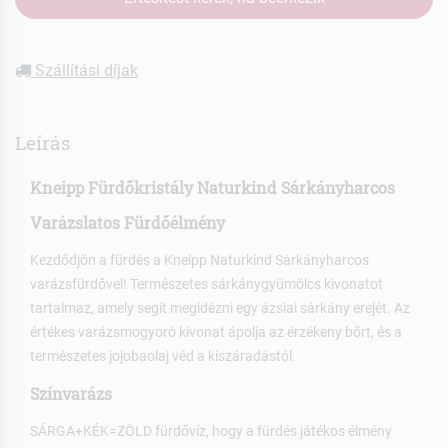
Szállítási díjak
Leírás
Kneipp Fürdőkristály Naturkind Sárkányharcos
Varázslatos Fürdőélmény
Kezdődjön a fürdés a Kneipp Naturkind Sárkányharcos
varázsfürdővel! Természetes sárkánygyümölcs kivonatot
tartalmaz, amely segít megidézni egy ázsiai sárkány erejét. Az
értékes varázsmogyoró kivonat ápolja az érzékeny bőrt, és a
természetes jojobaolaj véd a kiszáradástól.
Színvarázs
SÁRGA+KÉK=ZÖLD fürdővíz, hogy a fürdés játékos élmény