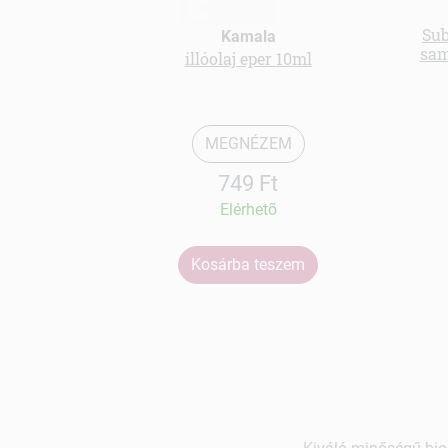
Sub
Kamala
sam
illóolaj eper 10ml
MEGNÉZEM
749 Ft
Elérhetõ
Kosárba teszem