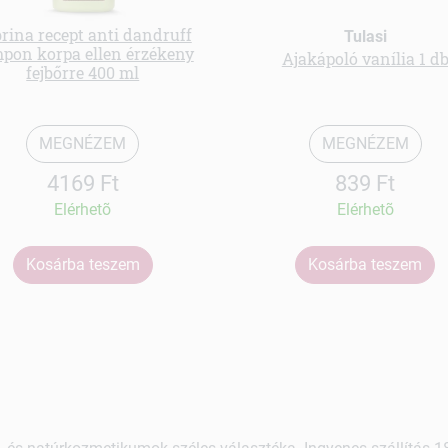
rina recept anti dandruff
Tulasi
pon korpa ellen érzékeny
Ajakápoló vanília 1 d
fejbőrre 400 ml
MEGNÉZEM
MEGNÉZEM
4169 Ft
839 Ft
Elérhetõ
Elérhetõ
Kosárba teszem
Kosárba teszem