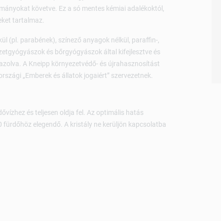
mányokat követve. Ez a só mentes kémiai adalékoktól,
ket tartalmaz.
l (pl. parabének), színező anyagok nélkül, paraffin-,
észetgyógyászok és bőrgyógyászok által kifejlesztve és
 igazolva. A Kneipp környezetvédő- és újrahasznosítást
tországi „Emberek és állatok jogaiért” szervezetnek.
vízhez és teljesen oldja fel. Az optimális hatás
0 fürdőhöz elegendő. A kristály ne kerüljön kapcsolatba
.