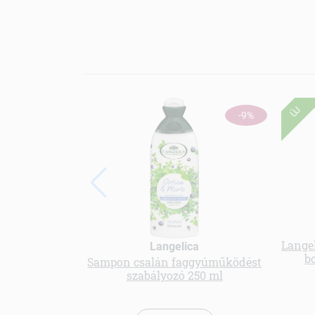
ÚJ
-9%
Langel
Langelica
b
Sampon csalán faggyúműködést
szabályozó 250 ml