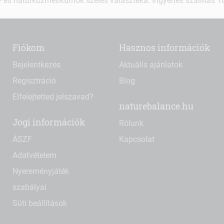
 és natúrkozmetikumok széles választéka. Ingyenes szállítás 18.
Fiókom
Hasznos információk
Bejelentkezés
Aktuális ajánlatok
Regisztráció
Blog
Elfelejtetted jelszavad?
naturebalance.hu
Jogi információk
Rólunk
ÁSZF
Kapcsolat
Adatvételem
Nyereményjáték
szabályai
Süti beállítások