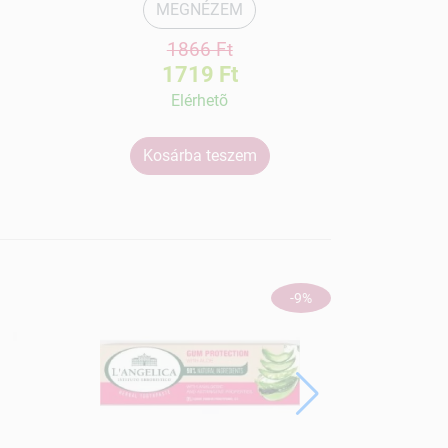
MEGNÉZEM
1866 Ft
1719 Ft
Elérhetõ
Kosárba teszem
Ko
-9%