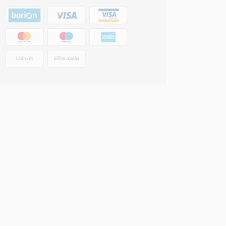
Utánvét
Előre utalás