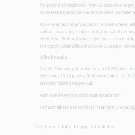
ősi eredetű sókészletéből nyerik évszázados hagyo
környezeti behatásoktól és természetes nyomeleme
Növényi ápoló hatóanyagokkal, tartósítószerek nélkü
szilikon- és ásványi olajok nélkül, tapasztalt term
ellenőrizve. Bőrbarát jellege egyetemi klinika által
támogató vállalati filozófiát követ és tagja a néme
Alkalmazás
Öntsön 3 kupaknyi fürdőkristályt a 36-38 fokos fürdő
eléréséhez 10-20 percnyi fürdőzés ajánlott. Kb. 8-1
érzékeny felületű tárgyakkal.
Nem ehető! Gyermekektől elzárva tartandó!
Felhasználható a felbontástól számított 6 hónapig
Nézd meg a többi
Kneipp
terméket is!