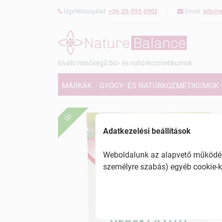
Ügyfélszolgálat:
+36-20-593-0902
Email:
info@n
kiváló minőségű bio- és natúrkozmetikumok
MÁRKÁK
GYÓGY- ÉS NATÚRKOZMETIKUMOK
ÚJ
Adatkezelési beállítások
Weboldalunk az alapvető működésh
személyre szabás) egyéb cookie-k