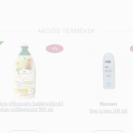
AKCIÓS TERMÉKEK
-9%
ica officinalis hab&tusfürdő
Bionsen
odza-csillagánizs 500 ml
Deo n/gas 100 ml