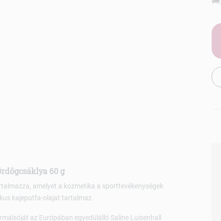
Ördögcsáklya 60 g
artalmazza, amelyet a kozmetika a sporttevékenységek
kus kajeputfa-olajat tartalmaz.
rmálsóját az Európában egyedülálló Saline Luisenhall