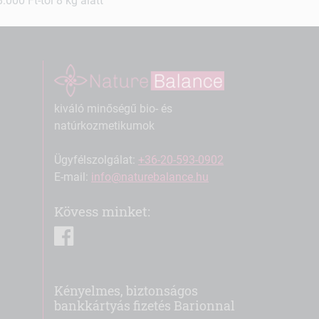
000 Ft-tól 8 kg alatt
kiváló minőségű bio- és
natúrkozmetikumok
Ügyfélszolgálat:
+36-20-593-0902
E-mail:
info@naturebalance.hu
Kövess minket:
facebook
Kényelmes, biztonságos
bankkártyás fizetés Barionnal