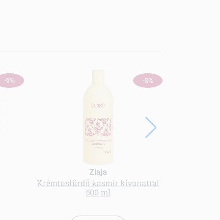
ÚJ
-9%
-8%
Herbatint ve
Ziaja
ha
Krémtusfürdő kasmír kivonattal
500 ml