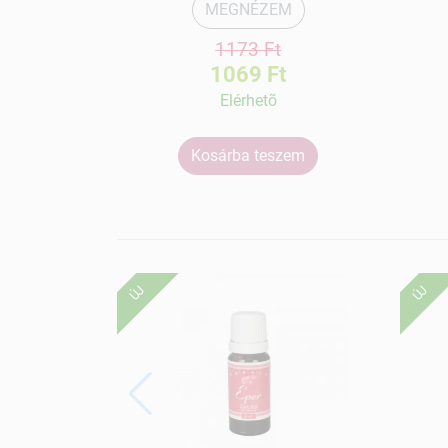
MEGNÉZEM
1173 Ft
1069 Ft
Elérhetõ
Kosárba teszem
ÚJ
ÚJ