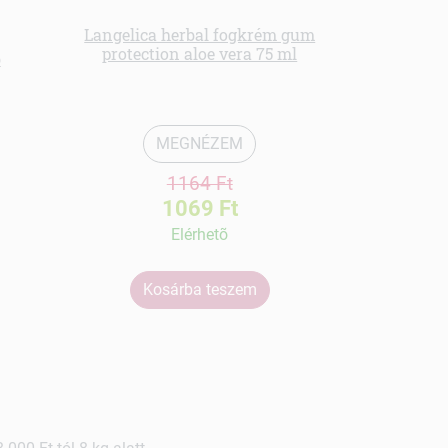
Langelica herbal fogkrém gum
protection aloe vera 75 ml
b
Hair rev
MEGNÉZEM
1164 Ft
1069 Ft
Elérhetõ
Ko
Kosárba teszem