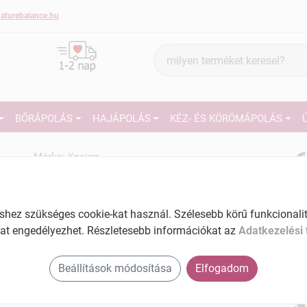
aturebalance.hu
Termék
keresés
BŐRÁPOLÁS
HAJÁPOLÁS
KÉZ- ÉS KÖRÖMÁPOLÁS
6
Márka:
Kneipp
Kneipp fürdőkristály hát és
deréklazító ördögcsáklya 60 g
27
Tartalom: 60 g
ez szükséges cookie-kat használ. Szélesebb körű funkcionalitá
Ké
EAN: 4008233166384
at engedélyezhet. Részletesebb információkat az
Adatkezelési 
El
Beállítások módosítása
Elfogadom
Am
a v