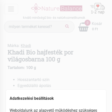
menu
kiváló minőségű bio- és natúrkozmetikumok
Termék
0
Kosár
keresés
0 Ft
Márka:
Khadi
Khadi Bio hajfesték por
világosbarna 100 g
Tartalom: 100 g
Hosszantartó szín
Egyedülálló ápolás
Ápolja és erősíti a hajat és a fejbőrt
Adatkezelési beállítások
EAN: 4260378040145
Weboldalunk az alapvető működéshez szükséges