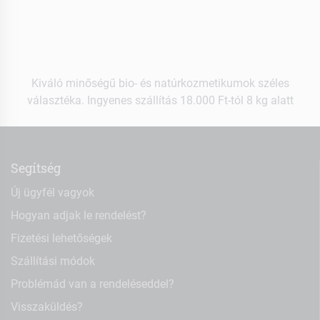
Kiváló minőségű bio- és natúrkozmetikumok széles
választéka. Ingyenes szállítás 18.000 Ft-tól 8 kg alatt
Segítség
Új ügyfél vagyok
Hogyan adjak le rendelést?
Fizetési lehetőségek
Szállítási módok
Problémád van a rendeléseddel?
Visszaküldés?