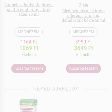
Langelica herbal fogkrém
Ziaja
gentle whitening aktív
Med fiziodermás krém
szén 75 ml
allergiás, atópiás,
dehidratált bőrre 50 ml
MEGNÉZEM
MEGNÉZEM
1164 Ft
3959 Ft
1069 Ft
3649 Ft
Elérhetõ
Elérhetõ
Kosárba teszem
Kosárba teszem
NEKED AJÁNLJUK