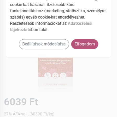
cookie-kat használ. Szélesebb körű
funkcionalitáshoz (marketing, statisztika, személyre
szabás) egyéb cookie-kat engedélyezhet.
Részletesebb információkat az
Adatkezelési
tájékoztató
ban talál.
Beállítások módosítása
Elfogadom
6039 Ft
27% ÁFÁ-val , [60390 Ft/kg]