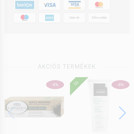
Utánvét
Előre utalás
AKCIÓS TERMÉKEK
ÚJ
-9%
-8%