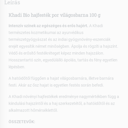
Leírás
Khadi Bio hajfesték por világosbarna 100 g
Intenzív színek az egészéges és erős hajért.
A Khadi
természetes kozmetikumai az ayurvédikus
természetgyógyászat és az indiai gyógynövény-eszenciák
erejét egyesítik német minőségben. Ápolja és rögzíti a hajszínt.
Védő és erősítő festékréteget képez minden hajszálon.
Hosszantartó szín, egyedülálló ápolás, tartás és fény egyetlen
lépésben.
A hatóidőtől függően a hajat világosbarnára, illetve barnára
festi. Akár az ősz hajat is egyetlen festés során befedi.
A Khadi növényi hajfestékek eredménye nagymértékben függ a
kiindulási hajszíntől és a haj szerkezetétől, a hatóidőtől és az
alkalmazott hőmérséklettől.
ÖSSZETEVŐK: