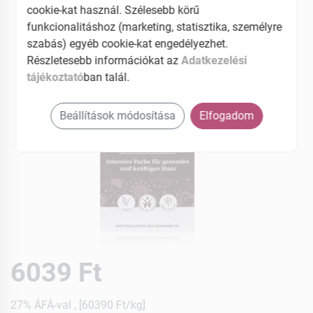
cookie-kat használ. Szélesebb körű
funkcionalitáshoz (marketing, statisztika, személyre
szabás) egyéb cookie-kat engedélyezhet.
Részletesebb információkat az
Adatkezelési
tájékoztató
ban talál.
Beállítások módosítása
Elfogadom
6039 Ft
27% ÁFÁ-val , [60390 Ft/kg]