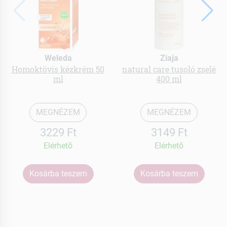
Weleda
Ziaja
Homoktövis kézkrém 50
natural care tusoló zselé
ml
400 ml
MEGNÉZEM
MEGNÉZEM
3229 Ft
3149 Ft
Elérhetõ
Elérhetõ
Kosárba teszem
Kosárba teszem