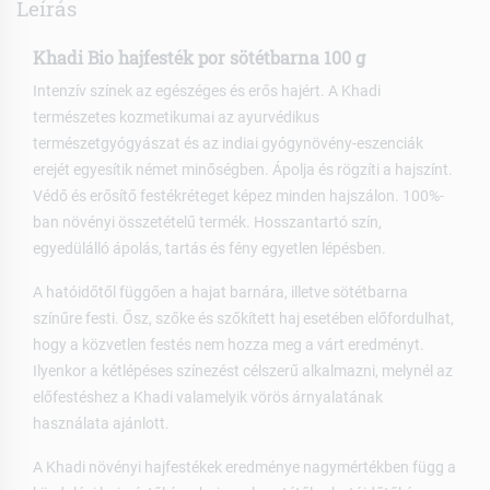
Leírás
Khadi Bio hajfesték por sötétbarna 100 g
Intenzív színek az egészéges és erős hajért. A Khadi
természetes kozmetikumai az ayurvédikus
természetgyógyászat és az indiai gyógynövény-eszenciák
erejét egyesítik német minőségben. Ápolja és rögzíti a hajszínt.
Védő és erősítő festékréteget képez minden hajszálon. 100%-
ban növényi összetételű termék. Hosszantartó szín,
egyedülálló ápolás, tartás és fény egyetlen lépésben.
A hatóidőtől függően a hajat barnára, illetve sötétbarna
színűre festi. Ősz, szőke és szőkített haj esetében előfordulhat,
hogy a közvetlen festés nem hozza meg a várt eredményt.
Ilyenkor a kétlépéses színezést célszerű alkalmazni, melynél az
előfestéshez a Khadi valamelyik vörös árnyalatának
használata ajánlott.
A Khadi növényi hajfestékek eredménye nagymértékben függ a