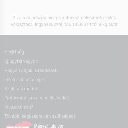
Kiváló minőségű bio- és natúrkozmetikumok széles
választéka. Ingyenes szállítás 18.000 Ft-tól 8 kg alatt
Segítség
Új ügyfél vagyok
Hogyan adjak le rendelést?
Fizetési lehetőségek
Szállítási módok
Problémád van a rendeléseddel?
Visszaküldés?
További segítségre van szükséged?