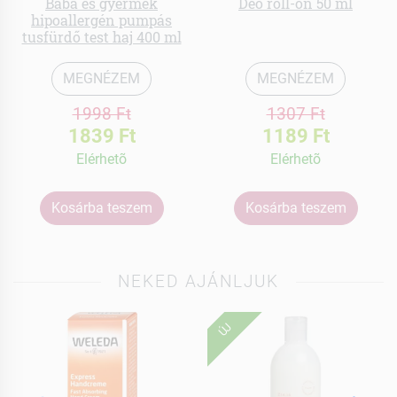
Baba és gyermek
Deo roll-on 50 ml
hipoallergén pumpás
tusfürdő test haj 400 ml
MEGNÉZEM
MEGNÉZEM
1998 Ft
1307 Ft
1839 Ft
1189 Ft
Elérhetõ
Elérhetõ
Kosárba teszem
Kosárba teszem
NEKED AJÁNLJUK
ÚJ