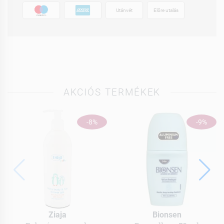
Utánvét
Előre utalás
AKCIÓS TERMÉKEK
-8%
-9%
Ziaja
Bionsen