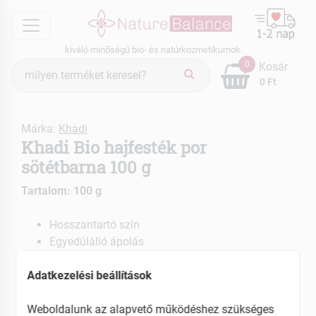
menu
kiváló minőségű bio- és natúrkozmetikumok
Termék
0
Kosár
keresés
0 Ft
Márka:
Khadi
Khadi Bio hajfesték por
sötétbarna 100 g
Tartalom: 100 g
Hosszantartó szín
Egyedülálló ápolás
Ápolja és erősíti a hajat és a fejbőrt
Adatkezelési beállítások
EAN: 4260378040169
Weboldalunk az alapvető működéshez szükséges