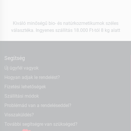
Kiváló minőségű bio- és natúrkozmetikumok széles
választéka. Ingyenes szállítás 18.000 Ft-tól 8 kg alatt
Segítség
Új ügyfél vagyok
Hogyan adjak le rendelést?
Fizetési lehetőségek
Szállítási módok
Problémád van a rendeléseddel?
Visszaküldés?
További segítségre van szükséged?