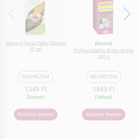
Naturol belső béke illóolaj
Biomed
10 ml
Ördögcsáklya krém dupla
140 g
MEGNÉZEM
MEGNÉZEM
1349 Ft
1849 Ft
Elérhetõ
Elérhetõ
Kosárba teszem
Kosárba teszem