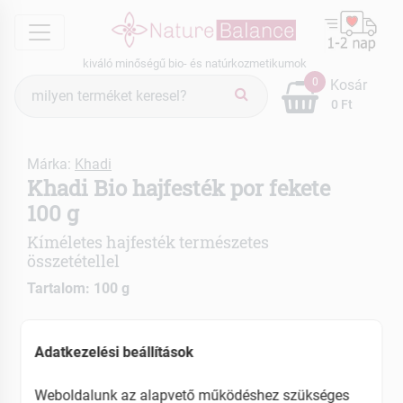
menu
kiváló minőségű bio- és natúrkozmetikumok
Termék
0
Kosár
keresés
0 Ft
Márka:
Khadi
Khadi Bio hajfesték por fekete
100 g
Kíméletes hajfesték természetes
összetétellel
Tartalom: 100 g
Hosszantartó szín
Adatkezelési beállítások
Egyedülálló ápolás
Ápolja és erősíti a hajat és a fejbőrt
Weboldalunk az alapvető működéshez szükséges