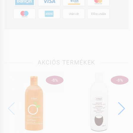
Utánvét
Előre utalás
AKCIÓS TERMÉKEK
-8%
-8%