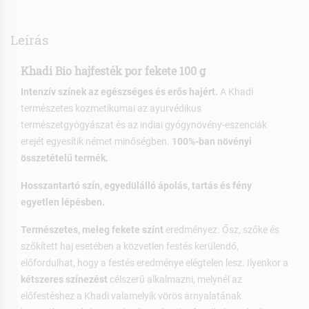
Leírás
Khadi Bio hajfesték por fekete 100 g
Intenzív színek az egészséges és erős hajért.
A Khadi
természetes kozmetikumai az ayurvédikus
természetgyógyászat és az indiai gyógynövény-eszenciák
erejét egyesítik német minőségben.
100%-ban növényi
összetételű termék.
Hosszantartó szín, egyedülálló ápolás, tartás és fény
egyetlen lépésben.
Természetes, meleg fekete színt
eredményez. Ősz, szőke és
szőkített haj esetében a közvetlen festés kerülendő,
előfordulhat, hogy a festés eredménye elégtelen lesz. Ilyenkor a
kétszeres színezést
célszerű alkalmazni, melynél az
előfestéshez a Khadi valamelyik vörös árnyalatának