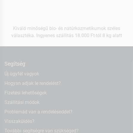
Kiváló minőségű bio- és natúrkozmetikumok széles
választéka. Ingyenes szállítás 18.000 Ft-tól 8 kg alatt
Segítség
Új ügyfél vagyok
Hogyan adjak le rendelést?
Fizetési lehetőségek
Szállítási módok
Problémád van a rendeléseddel?
Visszaküldés?
További segítségre van szükséged?