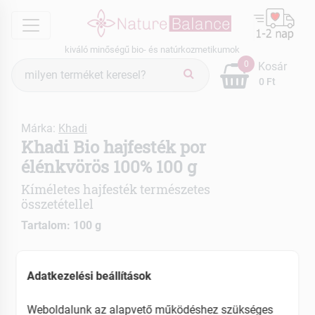
menu
kiváló minőségű bio- és natúrkozmetikumok
Termék
0
Kosár
keresés
0 Ft
Márka:
Khadi
Khadi Bio hajfesték por
élénkvörös 100% 100 g
Kíméletes hajfesték természetes
összetétellel
Tartalom: 100 g
Hosszantartó szín
Egyedülálló ápolás
Adatkezelési beállítások
Ápolja és erősíti a hajat és a fejbőrt
Weboldalunk az alapvető működéshez szükséges