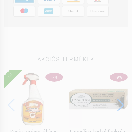
Utánvét
Előre utalás
AKCIÓS TERMÉKEK
ÚJ
-7%
-9%
Envira univerzál ágyi
Langelica herbal fogkrém