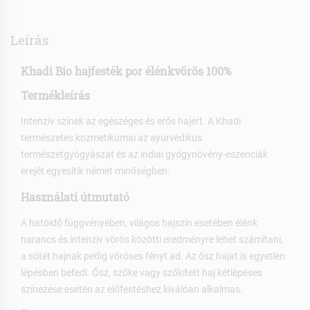
Leírás
Khadi Bio hajfesték por élénkvörös 100%
Termékleírás
Intenzív színek az egészéges és erős hajért. A Khadi
természetes kozmetikumai az ayurvédikus
természetgyógyászat és az indiai gyógynövény-eszenciák
erejét egyesítik német minőségben.
Használati útmutató
A hatóidő függvényében, világos hajszín esetében élénk
narancs és intenzív vörös közötti eredményre lehet számítani,
a sötét hajnak pedig vöröses fényt ad. Az ősz hajat is egyetlen
lépésben befedi. Ősz, szőke vagy szőkített haj kétlépéses
színezése esetén az előfestéshez kiválóan alkalmas.