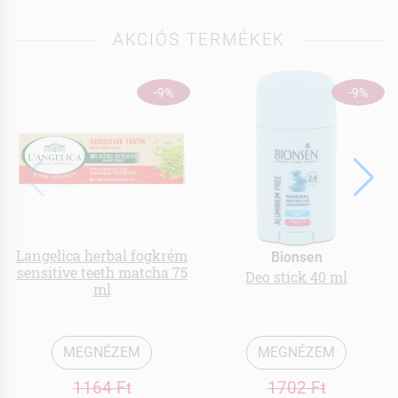
AKCIÓS TERMÉKEK
-9%
-9%
Langelica herbal fogkrém
Bionsen
sensitive teeth matcha 75
Deo stick 40 ml
ml
MEGNÉZEM
MEGNÉZEM
1164 Ft
1702 Ft