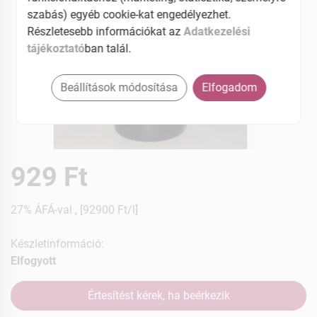
szabás) egyéb cookie-kat engedélyezhet.
Részletesebb információkat az
Adatkezelési
tájékoztató
ban talál.
Beállítások módosítása
Elfogadom
929 Ft
27% ÁFÁ-val , [92900 Ft/l]
Készletinformáció:
Elfogyott
Értesítést kérek, ha beérkezik