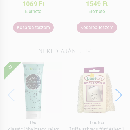
1069 Ft
1549 Ft
Elérhetõ
Elérhetõ
Kosárba teszem
Kosárba teszem
NEKED AJÁNLJUK
ÚJ
Uw
Loofco
classic lóbalzsam relax
Luffa szivacs fürdéshez 1