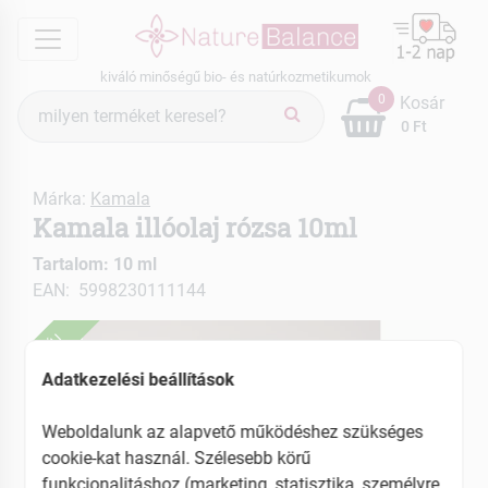
menu
kiváló minőségű bio- és natúrkozmetikumok
Termék
0
Kosár
keresés
0 Ft
Márka:
Kamala
Kamala illóolaj rózsa 10ml
Tartalom: 10 ml
EAN: 5998230111144
ÚJ
Adatkezelési beállítások
Weboldalunk az alapvető működéshez szükséges
cookie-kat használ. Szélesebb körű
funkcionalitáshoz (marketing, statisztika, személyre