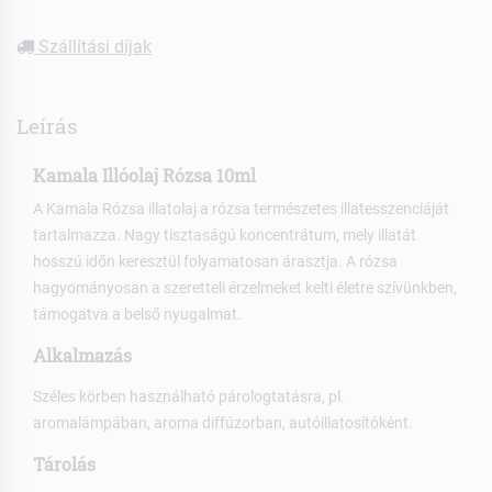
Szállítási díjak
Leírás
Kamala Illóolaj Rózsa 10ml
A Kamala Rózsa illatolaj a rózsa természetes illatesszenciáját
tartalmazza. Nagy tisztaságú koncentrátum, mely illatát
hosszú időn keresztül folyamatosan árasztja. A rózsa
hagyományosan a szeretteli érzelmeket kelti életre szívünkben,
támogatva a belső nyugalmat.
Alkalmazás
Széles körben használható párologtatásra, pl.
aromalámpában, aroma diffúzorban, autóillatosítóként.
Tárolás