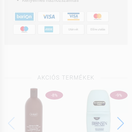
Kényelmes házhozszállítás
Utánvét
Előre utalás
AKCIÓS TERMÉKEK
-8%
-9%