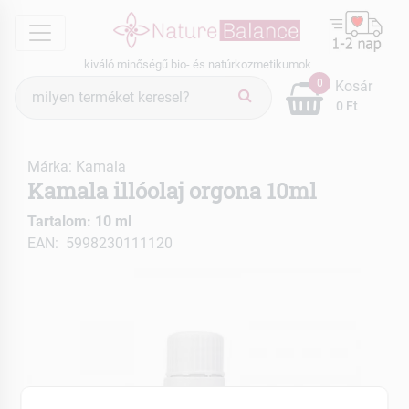
menu
kiváló minőségű bio- és natúrkozmetikumok
Termék
0
Kosár
keresés
0 Ft
Márka:
Kamala
Kamala illóolaj orgona 10ml
Tartalom: 10 ml
EAN: 5998230111120