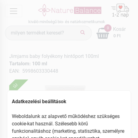
menu
kiváló minőségű bio- és natúrkozmetikumok
Termék
0
Kosár
keresés
0 Ft
Jimjams baby folyékony hintőport 100ml
Tartalom: 100 ml
EAN: 5998603330448
ÚJ
Adatkezelési beállítások
Weboldalunk az alapvető működéshez szükséges
cookie-kat használ. Szélesebb körű
funkcionalitáshoz (marketing, statisztika, személyre