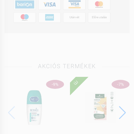
Utánvét
Előre utalás
AKCIÓS TERMÉKEK
ÚJ
-9%
-7%