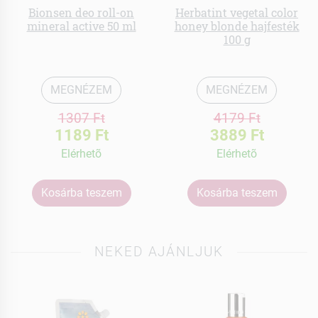
Bionsen deo roll-on
Herbatint vegetal color
mineral active 50 ml
honey blonde hajfesték
100 g
MEGNÉZEM
MEGNÉZEM
1307 Ft
4179 Ft
1189 Ft
3889 Ft
Elérhetõ
Elérhetõ
Kosárba teszem
Kosárba teszem
NEKED AJÁNLJUK