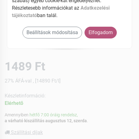
szabás) egyéb cookie-kat engedélyezhet.
Részletesebb információkat az
Adatkezelési
tájékoztató
ban talál.
Beállítások módosítása
Elfogadom
1489 Ft
27% ÁFÁ-val , [14890 Ft/l]
Készletinformáció:
Elérhetõ
Amennyiben
hétfő 7:00 óráig rendelsz,
a várható kiszállítás augusztus 12, szerda
.
Szállítási díjak