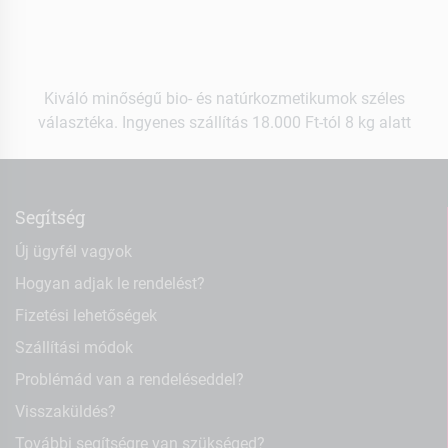
Kiváló minőségű bio- és natúrkozmetikumok széles
választéka. Ingyenes szállítás 18.000 Ft-tól 8 kg alatt
Segítség
Új ügyfél vagyok
Hogyan adjak le rendelést?
Fizetési lehetőségek
Szállítási módok
Problémád van a rendeléseddel?
Visszaküldés?
További segítségre van szükséged?