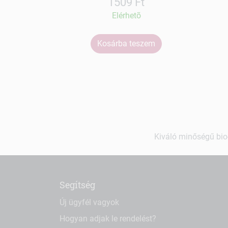
1509 Ft
Elérhetõ
Kosárba teszem
Kiváló minőségű bio-
Segítség
Új ügyfél vagyok
Hogyan adjak le rendelést?