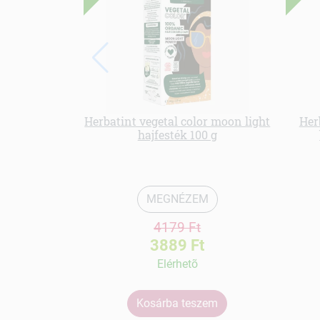
Herbatint vegetal color moon light
Her
hajfesték 100 g
MEGNÉZEM
4179 Ft
3889 Ft
Elérhetõ
Kosárba teszem