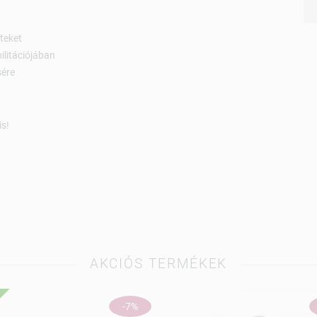
teket
ilitációjában
sére
is!
AKCIÓS TERMÉKEK
-7%