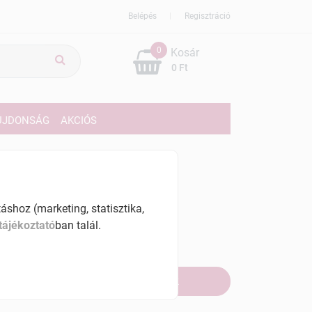
Belépés
Regisztráció
0
Kosár
0 Ft
ÚJDONSÁG
AKCIÓS
229 Ft
% ÁFÁ-val , [8458 Ft/l]
shoz (marketing, statisztika,
tájékoztató
ban talál.
szletinformáció:
fogyott
Értesítést kérek, ha beérkezik