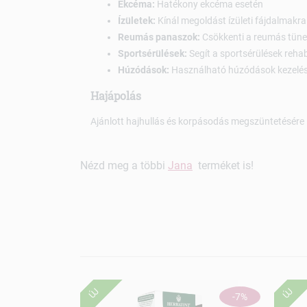
Ekcéma:
Hatékony ekcéma esetén
Ízületek:
Kínál megoldást ízületi fájdalmakra
Reumás panaszok:
Csökkenti a reumás tüne
Sportsérülések:
Segít a sportsérülések rehab
Húzódások:
Használható húzódások kezelé
Hajápolás
Ajánlott hajhullás és korpásodás megszüntetésére 
Nézd meg a többi
Jana
terméket is!
ÚJ
ÚJ
-7%