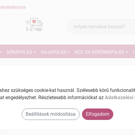
aturebalance.hu
Termék
keresés
BŐRÁPOLÁS
HAJÁPOLÁS
KÉZ- ÉS KÖRÖMÁPOLÁS
4
Márka:
Jana
Jana Holt-tengeri iszap 500 ml
27
Tartalom: 500 ml
ez szükséges cookie-kat használ. Szélesebb körű funkcionalitá
EAN: 6253013201146
at engedélyezhet. Részletesebb információkat az
Adatkezelési 
Ké
El
Beállítások módosítása
Elfogadom