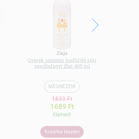
Langelica of
Ziaja
aloe ve
Gyerek sampon tusfürdő süti
vaníliafagyi illat 400 ml
MEGNÉZEM
1833 Ft
1689 Ft
Elérhetõ
Kosárba teszem
Ko