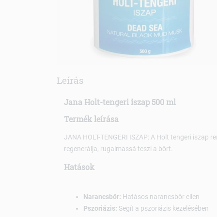
Leírás
Jana Holt-tengeri iszap 500 ml
Termék leírása
JANA HOLT-TENGERI ISZAP: A Holt tengeri iszap rend
regenerálja, rugalmassá teszi a bőrt.
Hatások
Narancsbőr:
Hatásos narancsbőr ellen
Pszoriázis:
Segít a pszoriázis kezelésében