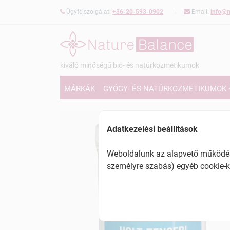
Ügyfélszolgálat:
+36-20-593-0902
Email:
info@n
kiváló minőségű bio- és natúrkozmetikumok
MÁRKÁK
GYÓGY- ÉS NATÚRKOZMETIKUMOK
Adatkezelési beállítások
Weboldalunk az alapvető működésh
személyre szabás) egyéb cookie-k