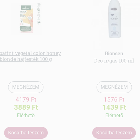
batint vegetal color honey
Bionsen
blonde hajfesték 100 g
Deo n/gas 100 ml
MEGNÉZEM
MEGNÉZEM
4179 Ft
1576 Ft
3889 Ft
1439 Ft
Elérhetõ
Elérhetõ
Kosárba teszem
Kosárba teszem