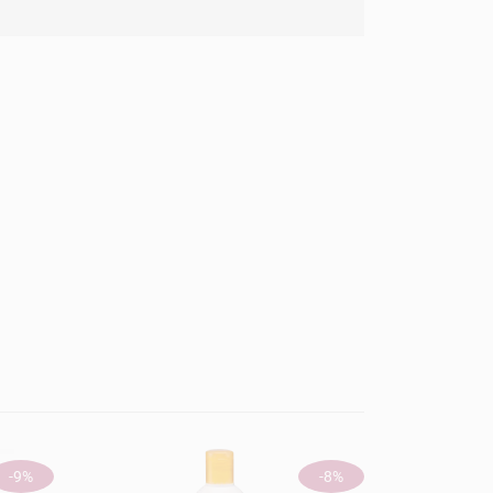
ÚJ
-9%
-8%