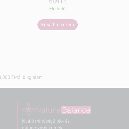
689 Ft
Elérhetõ
Kosárba teszem
Ko
000 Ft-tól 8 kg alatt
kiváló minőségű bio- és
natúrkozmetikumok