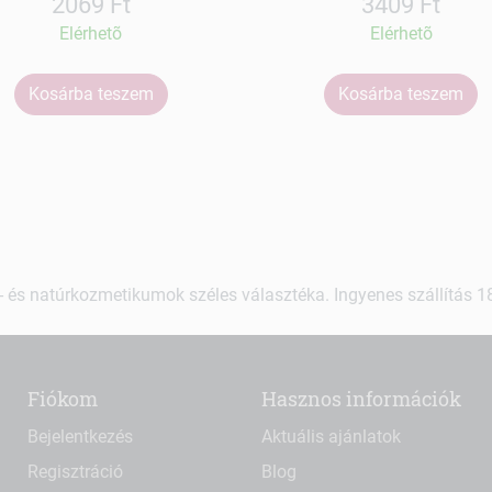
2069 Ft
3409 Ft
Elérhetõ
Elérhetõ
Kosárba teszem
Kosárba teszem
 és natúrkozmetikumok széles választéka. Ingyenes szállítás 18.
Fiókom
Hasznos információk
Bejelentkezés
Aktuális ajánlatok
Regisztráció
Blog