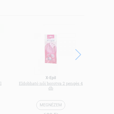
X-Epil
l
Eldobható női borotva 2 pengés 4
nutricolor 
db
nr 6.6
MEGNÉZEM