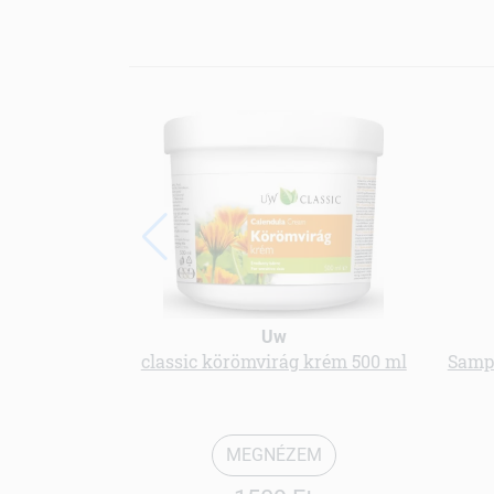
Uw
classic körömvirág krém 500 ml
Sampo
MEGNÉZEM