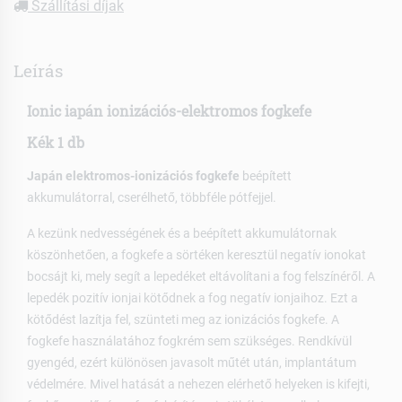
Szállítási díjak
Leírás
Ionic iapán ionizációs-elektromos fogkefe
Kék 1 db
Japán elektromos-ionizációs fogkefe
beépített
akkumulátorral, cserélhető, többféle pótfejjel.
A kezünk nedvességének és a beépített akkumulátornak
köszönhetően, a fogkefe a sörtéken keresztül negatív ionokat
bocsájt ki, mely segít a lepedéket eltávolítani a fog felszínéről. A
lepedék pozitív ionjai kötődnek a fog negatív ionjaihoz. Ezt a
kötődést lazítja fel, szünteti meg az ionizációs fogkefe. A
fogkefe használatához fogkrém sem szükséges. Rendkívül
gyengéd, ezért különösen javasolt műtét után, implantátum
védelmére. Mivel hatását a nehezen elérhető helyeken is kifejti,