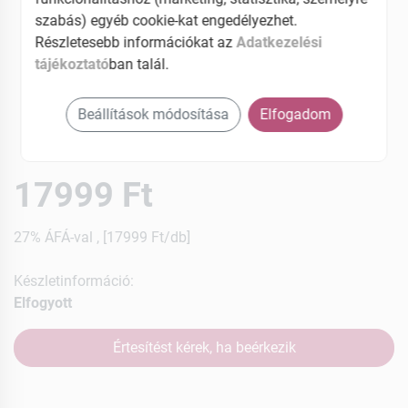
szabás) egyéb cookie-kat engedélyezhet.
Részletesebb információkat az
Adatkezelési
tájékoztató
ban talál.
Beállítások módosítása
Elfogadom
17999 Ft
27% ÁFÁ-val , [17999 Ft/db]
Készletinformáció:
Elfogyott
Értesítést kérek, ha beérkezik