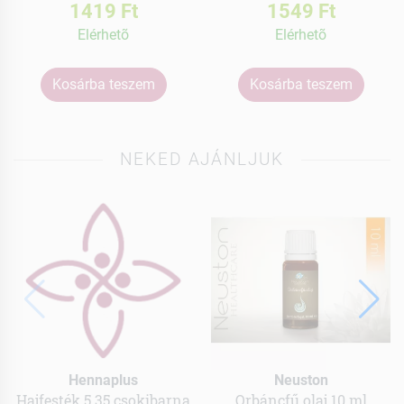
1419 Ft
1549 Ft
Elérhetõ
Elérhetõ
Kosárba teszem
Kosárba teszem
NEKED AJÁNLJUK
Hennaplus
Neuston
Hajfesték 5.35 csokibarna
Orbáncfű olaj 10 ml