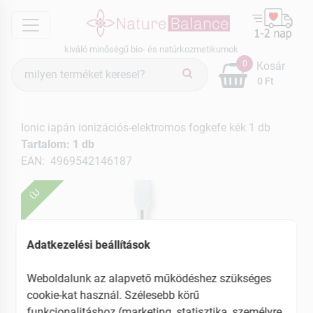
menu
kiváló minőségű bio- és natúrkozmetikumok
Termék
0
Kosár
keresés
0 Ft
Ionic iapán ionizációs-elektromos fogkefe kék 1 db
Tartalom: 1 db
EAN: 4969542146187
ÚJ
Adatkezelési beállítások
Weboldalunk az alapvető működéshez szükséges
cookie-kat használ. Szélesebb körű
funkcionalitáshoz (marketing, statisztika, személyre