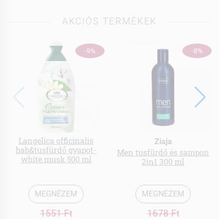
AKCIÓS TERMÉKEK
-9%
-8%
Langelica officinalis
Ziaja
hab&tusfürdő gyapot-
Men tusfürdő és sampon
white musk 500 ml
2in1 300 ml
MEGNÉZEM
MEGNÉZEM
1551 Ft
1678 Ft