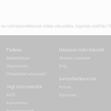
 és natúrkozmetikumok széles választéka. Ingyenes szállítás 18.
Fiókom
Hasznos információk
Bejelentkezés
Aktuális ajánlatok
Regisztráció
Blog
Elfelejtetted jelszavad?
naturebalance.hu
Jogi információk
Rólunk
ÁSZF
Kapcsolat
Adatvételem
Nyereményjáték