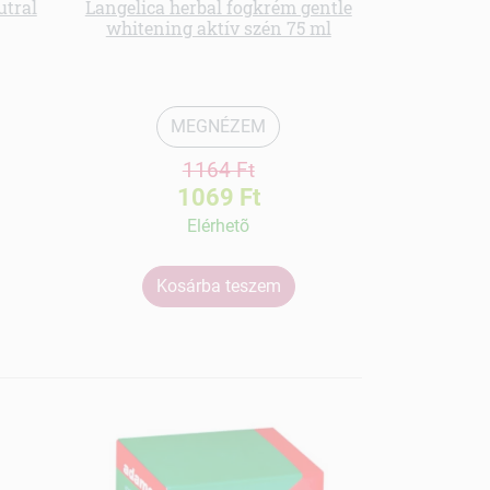
utral
Langelica herbal fogkrém gentle
whitening aktív szén 75 ml
Sampon csa
szab
MEGNÉZEM
1164 Ft
1069 Ft
Elérhetõ
Kosárba teszem
Ko