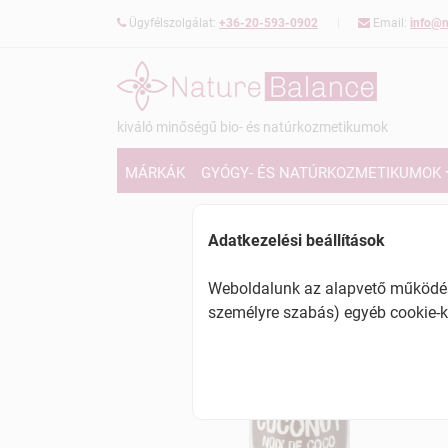
Ügyfélszolgálat:
+36-20-593-0902
Email:
info@n
kiváló minőségű bio- és natúrkozmetikumok
MÁRKÁK
GYÓGY- ÉS NATÚRKOZMETIKUMOK
Adatkezelési beállítások
Weboldalunk az alapvető működésh
személyre szabás) egyéb cookie-k