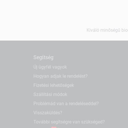
Kiváló minőségű bio-
Segítség
Új ügyfél vagyok
Hogyan adjak le rendelést?
Fizetési lehetőségek
Szállítási módok
Problémád van a rendeléseddel?
Visszaküldés?
További segítségre van szükséged?