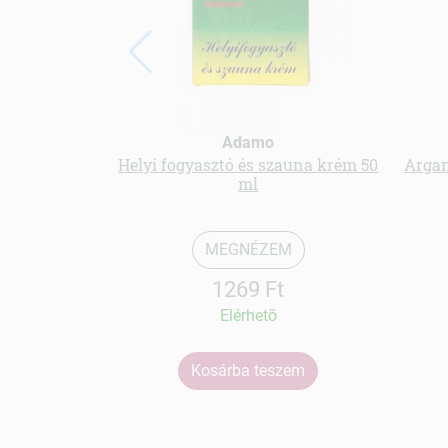
Adamo
Helyi fogyasztó és szauna krém 50
Argan
ml
MEGNÉZEM
1269 Ft
Elérhetõ
Kosárba teszem