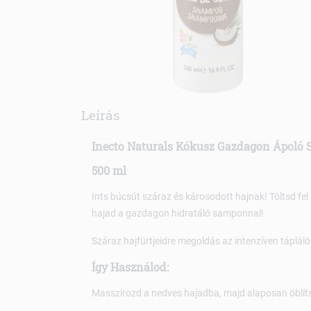
Leírás
Inecto Naturals Kókusz Gazdagon Ápoló
500 ml
Ints búcsút száraz és károsodott hajnak! Töltsd fel
hajad a gazdagon hidratáló samponnal!
Száraz hajfürtjeidre megoldás az intenzíven táplál
Így Használod:
Masszírozd a nedves hajadba, majd alaposan öblítsd