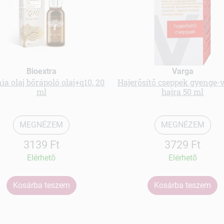
Bioextra
Varga
ia olaj bőrápoló olaj+q10, 20
Hajerősítő cseppek gyenge-
ml
hajra 50 ml
MEGNÉZEM
MEGNÉZEM
3139 Ft
3729 Ft
Elérhetõ
Elérhetõ
Kosárba teszem
Kosárba teszem