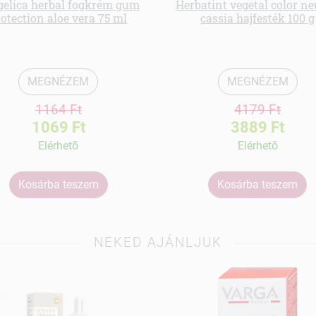
gelica herbal fogkrém gum
Herbatint vegetal color ne
rotection aloe vera 75 ml
cassia hajfesték 100 g
MEGNÉZEM
MEGNÉZEM
1164 Ft
4179 Ft
1069 Ft
3889 Ft
Elérhetõ
Elérhetõ
Kosárba teszem
Kosárba teszem
NEKED AJÁNLJUK