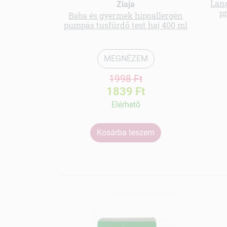
Lan
Ziaja
p
Baba és gyermek hipoallergén
pumpás tusfürdő test haj 400 ml
MEGNÉZEM
1998 Ft
1839 Ft
Elérhetõ
Kosárba teszem