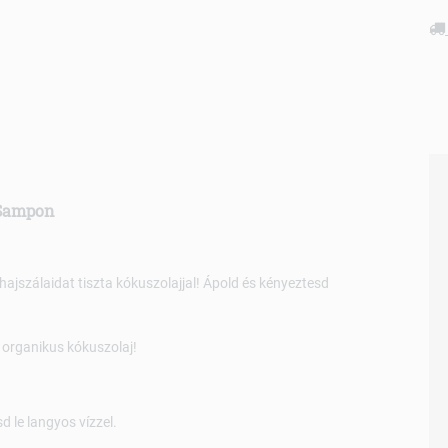
 Sampon
 hajszálaidat tiszta kókuszolajjal! Ápold és kényeztesd
ó organikus kókuszolaj!
 le langyos vízzel.