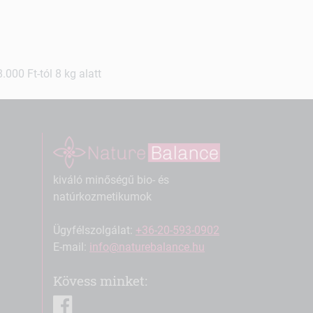
000 Ft-tól 8 kg alatt
kiváló minőségű bio- és
natúrkozmetikumok
Ügyfélszolgálat:
+36-20-593-0902
E-mail:
info@naturebalance.hu
Kövess minket:
facebook