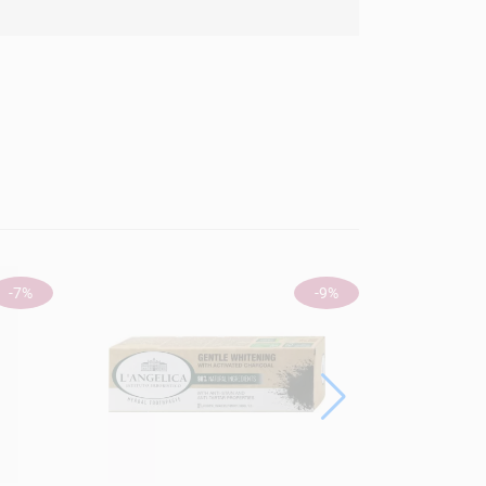
-7%
-9%