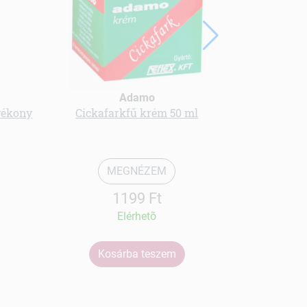
Adamo
vékony
Cickafarkfű krém 50 ml
Bio gránáta
MEGNÉZEM
1199 Ft
Elérhetõ
Kosárba teszem
Ko