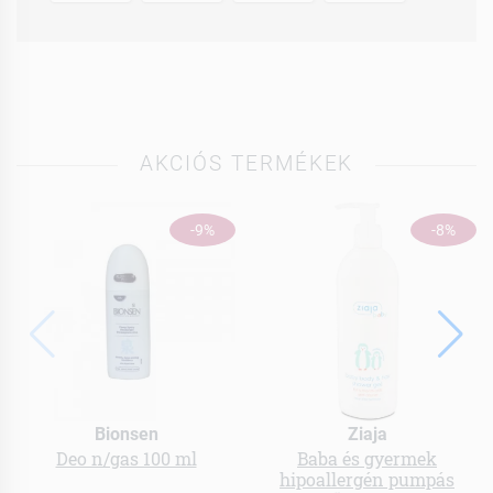
AKCIÓS TERMÉKEK
-9%
-8%
Bionsen
Ziaja
Deo n/gas 100 ml
Baba és gyermek
hipoallergén pumpás