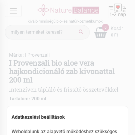
menu
kiváló minőségű bio- és natúrkozmetikumok
Termék
0
Kosár
keresés
0 Ft
Márka:
I Provenzali
I Provenzali bio aloe vera
hajkondicionáló zab kivonattal
200 ml
Intenzíven tápláló és frissítő összetevőkkel
Tartalom: 200 ml
Gyulladáscsökkentő
Adatkezelési beállítások
Immunerősítő
Bőrnyugtató
Weboldalunk az alapvető működéshez szükséges
Hidratáló