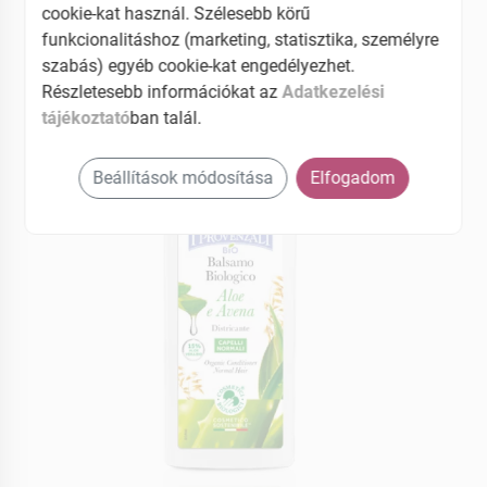
cookie-kat használ. Szélesebb körű
Bőrregeneráló
funkcionalitáshoz (marketing, statisztika, személyre
szabás) egyéb cookie-kat engedélyezhet.
EAN: 8025796007837
Részletesebb információkat az
Adatkezelési
tájékoztató
ban talál.
Beállítások módosítása
Elfogadom