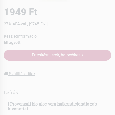
1949 Ft
27% ÁFÁ-val , [9745 Ft/l]
Készletinformáció:
Elfogyott
Értesítést kérek, ha beérkezik
Szállítási díjak
Leírás
I Provenzali bio aloe vera hajkondicionáló zab
kivonattal