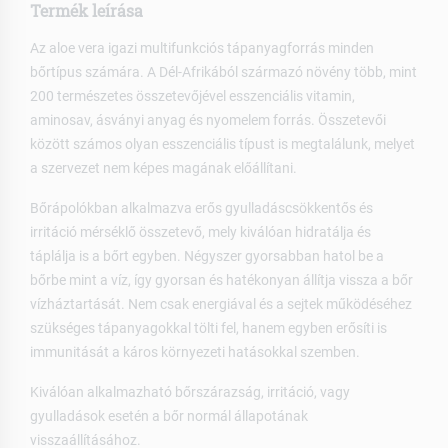
Termék leírása
Az aloe vera igazi multifunkciós tápanyagforrás minden
bőrtípus számára. A Dél-Afrikából származó növény több, mint
200 természetes összetevőjével esszenciális vitamin,
aminosav, ásványi anyag és nyomelem forrás. Összetevői
között számos olyan esszenciális típust is megtalálunk, melyet
a szervezet nem képes magának előállítani.
Bőrápolókban alkalmazva erős gyulladáscsökkentős és
irritáció mérséklő összetevő, mely kiválóan hidratálja és
táplálja is a bőrt egyben. Négyszer gyorsabban hatol be a
bőrbe mint a víz, így gyorsan és hatékonyan állítja vissza a bőr
vízháztartását. Nem csak energiával és a sejtek működéséhez
szükséges tápanyagokkal tölti fel, hanem egyben erősíti is
immunitását a káros környezeti hatásokkal szemben.
Kiválóan alkalmazható bőrszárazság, irritáció, vagy
gyulladások esetén a bőr normál állapotának
visszaállításához.