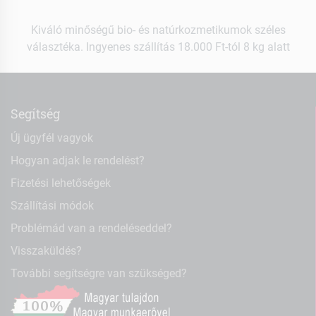
Kiváló minőségű bio- és natúrkozmetikumok széles
választéka. Ingyenes szállítás 18.000 Ft-tól 8 kg alatt
Segítség
Új ügyfél vagyok
Hogyan adjak le rendelést?
Fizetési lehetőségek
Szállítási módok
Problémád van a rendeléseddel?
Visszaküldés?
További segítségre van szükséged?