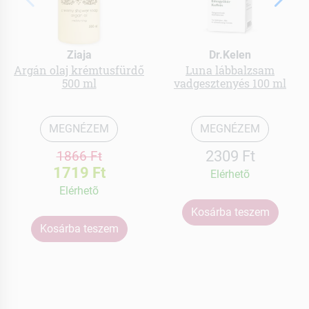
Ziaja
Dr.Kelen
Argán olaj krémtusfürdő
Luna lábbalzsam
500 ml
vadgesztenyés 100 ml
MEGNÉZEM
MEGNÉZEM
2309 Ft
1866 Ft
1719 Ft
Elérhetõ
Elérhetõ
Kosárba teszem
Kosárba teszem