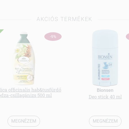
AKCIÓS TERMÉKEK
-9%
ica officinalis hab&tusfürdő
Bionsen
odza-csillagánizs 500 ml
Deo stick 40 ml
MEGNÉZEM
MEGNÉZEM