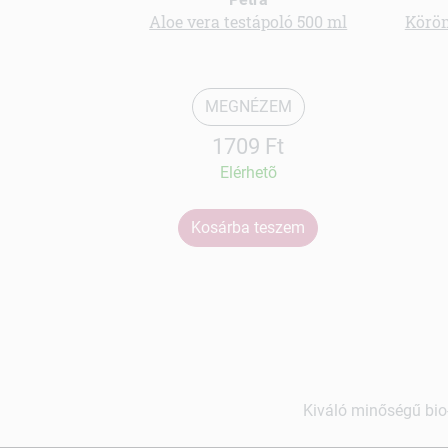
Aloe vera testápoló 500 ml
Körö
MEGNÉZEM
1709 Ft
Elérhetõ
Kosárba teszem
Kiváló minőségű bio-