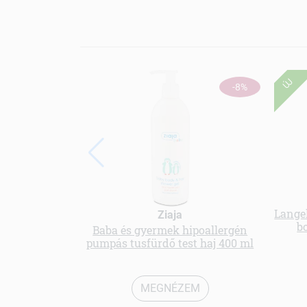
ÚJ
-8%
Langel
Ziaja
b
Baba és gyermek hipoallergén
pumpás tusfürdő test haj 400 ml
MEGNÉZEM