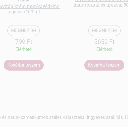
hialuronnal és ureával 5
mvirág krém munkavédelmi
tégelyes 100 ml
MEGNÉZEM
MEGNÉZEM
799 Ft
5659 Ft
Elérhetõ
Elérhetõ
Kosárba teszem
Kosárba teszem
 és natúrkozmetikumok széles választéka. Ingyenes szállítás 18.