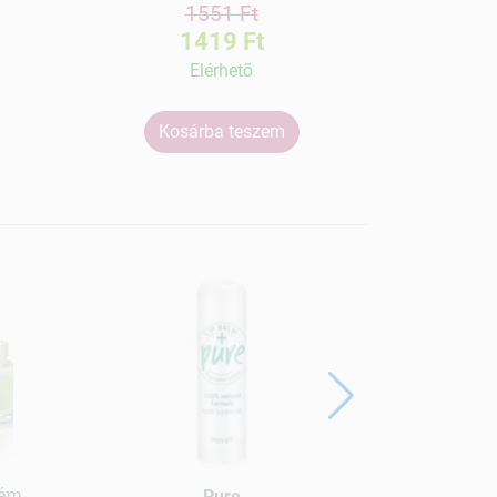
1551 Ft
1419 Ft
Elérhetõ
Kosárba teszem
Ko
rém
Pure