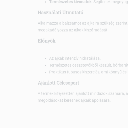
Természetes kivonatok:
Segítenek megnyugta
Használati Útmutató
Alkalmazza a balzsamot az ajkaira szükség szerint
megakadályozza az ajkak kiszáradását.
Előnyök
Az ajkak intenzív hidratálása.
Természetes összetevőkből készült, bőrbarát
Praktikus tubusos kiszerelés, ami könnyű és 
Ajánlott Célcsoport
A termék kifejezetten ajánlott mindazok számára, a
megoldásokat keresnek ajkaik ápolására.