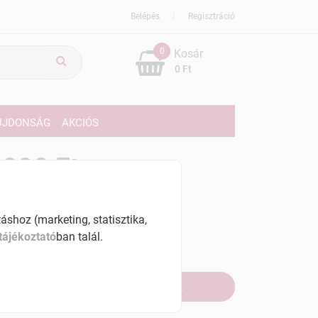
Belépés
Regisztráció
0
Kosár
0 Ft
ÚJDONSÁG
AKCIÓS
099 Ft
% ÁFÁ-val , [109900 Ft/kg]
shoz (marketing, statisztika,
szletinformáció:
tájékoztató
ban talál.
fogyott
Értesítést kérek, ha beérkezik