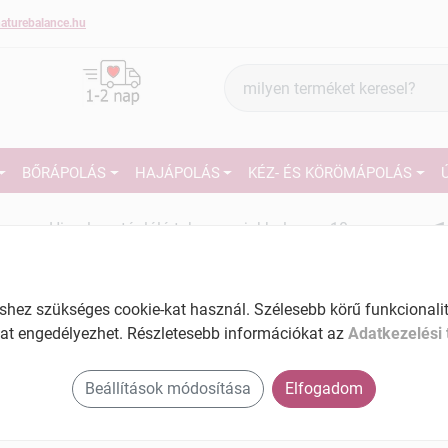
aturebalance.hu
Termék
keresés
BŐRÁPOLÁS
HAJÁPOLÁS
KÉZ- ÉS KÖRÖMÁPOLÁS
1
Himalaya tápláló tubusos ajakbalzsam 10g
Tartalom: 10 g
EAN: 6291107222271
27
ez szükséges cookie-kat használ. Szélesebb körű funkcionalitá
Ké
at engedélyezhet. Részletesebb információkat az
Adatkezelési 
El
Beállítások módosítása
Elfogadom