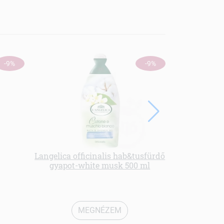
-9%
-9%
Langelica officinalis hab&tusfürdő
gyapot-white musk 500 ml
Sampon csa
szab
MEGNÉZEM