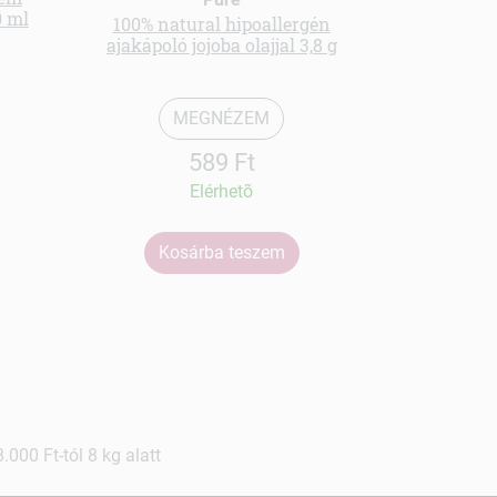
0 ml
100% natural hipoallergén
Izzadásgátló
ajakápoló jojoba olajjal 3,8 g
MEGNÉZEM
589 Ft
Elérhetõ
Kosárba teszem
Ko
000 Ft-tól 8 kg alatt