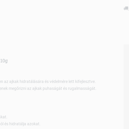
 10g
 az ajkak hidratálására és védelmére lett kifejlesztve.
enek megőrizni az ajkak puhaságát és rugalmasságát.
akat.
ól és hidratálja azokat.