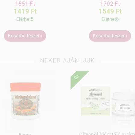
1551 Ft
1702 Ft
1419 Ft
1549 Ft
Elérhetõ
Elérhetõ
Kosárba teszem
Kosárba teszem
NEKED AJÁNLJUK
ÚJ
Olivenöl hidratáló arck
Fáma