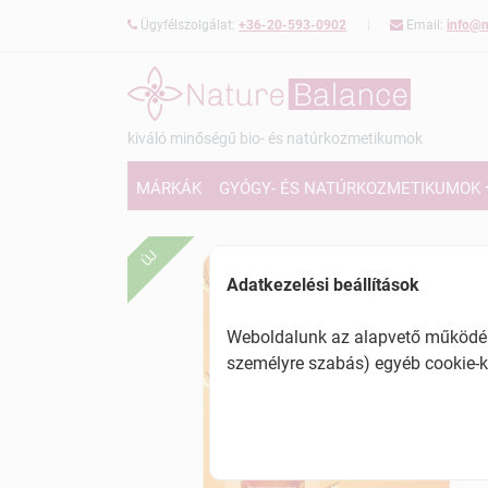
Ügyfélszolgálat:
+36-20-593-0902
Email:
info@n
kiváló minőségű bio- és natúrkozmetikumok
MÁRKÁK
GYÓGY- ÉS NATÚRKOZMETIKUMOK
ÚJ
Adatkezelési beállítások
Weboldalunk az alapvető működésh
személyre szabás) egyéb cookie-k