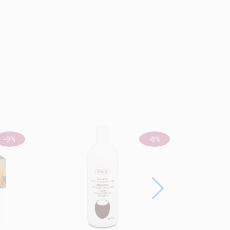
-9%
-8%