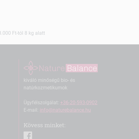
000 Ft-tól 8 kg alatt
kiváló minőségű bio- és
natúrkozmetikumok
Ügyfélszolgálat:
+36-20-593-0902
E-mail:
info@naturebalance.hu
Kövess minket:
facebook