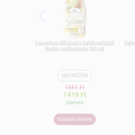
Langelica officinalis hab&tusfürdő
Dab
bodza-csillagánizs 500 ml
MEGNÉZEM
1551 Ft
1419 Ft
Elérhetõ
Kosárba teszem