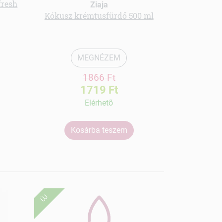
fresh
Ziaja
Kókusz krémtusfürdő 500 ml
Sampon csa
szab
MEGNÉZEM
1866 Ft
1719 Ft
Elérhetõ
Kosárba teszem
Ko
ÚJ