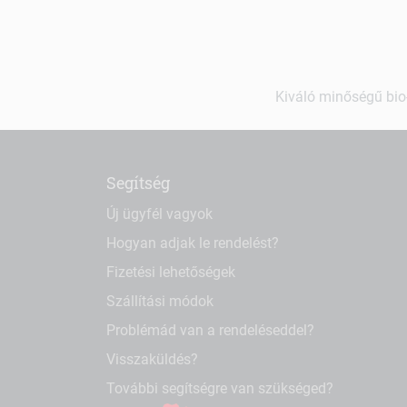
Kiváló minőségű bio-
Segítség
Új ügyfél vagyok
Hogyan adjak le rendelést?
Fizetési lehetőségek
Szállítási módok
Problémád van a rendeléseddel?
Visszaküldés?
További segítségre van szükséged?