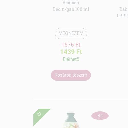
Bionsen
Deo n/gas 100 ml
Bab
pump
MEGNÉZEM
1576 Ft
1439 Ft
Elérhetõ
Kosárba teszem
ÚJ
-9%