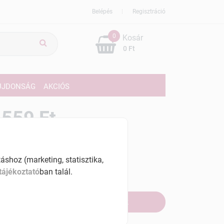
Belépés
Regisztráció
0
Kosár
0 Ft
ÚJDONSÁG
AKCIÓS
559 Ft
% ÁFÁ-val , [12472 Ft/kg]
shoz (marketing, statisztika,
szletinformáció:
tájékoztató
ban talál.
fogyott
Értesítést kérek, ha beérkezik