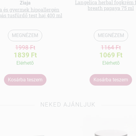
Langelica herbal fogkrém 
Ziaja
breath papaya 75 ml
a és gyermek hipoallergén
ás tusfürdő test haj 400 ml
MEGNÉZEM
MEGNÉZEM
1998 Ft
1164 Ft
1839 Ft
1069 Ft
Elérhetõ
Elérhetõ
Kosárba teszem
Kosárba teszem
NEKED AJÁNLJUK