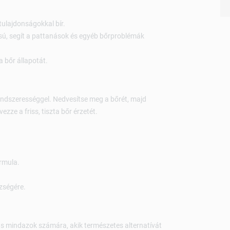
ulajdonságokkal bír.
sú, segít a pattanások és egyéb bőrproblémák
a bőr állapotát.
endszerességgel. Nedvesítse meg a bőrét, majd
ezze a friss, tiszta bőr érzetét.
rmula.
zségére.
s mindazok számára, akik természetes alternatívát