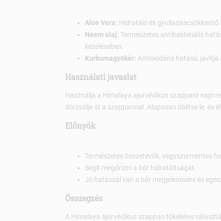
Aloe Vera:
Hidratáló és gyulladáscsökkentő t
Neem olaj:
Természetes antibakteriális hatá
kezelésében.
Kurkumagyökér:
Antioxidáns hatású, javítja 
Használati javaslat
Használja a Himalaya ajurvédikus szappant napi r
dörzsölje át a szappannal. Alaposan öblítse le, és élv
Előnyök
Természetes összetevők, vegyszermentes fo
Segít megőrizni a bőr hidratáltságát.
Jó hatással van a bőr megjelenésére és egés
Összegzés
A Himalaya ajurvédikus szappan tökéletes választá