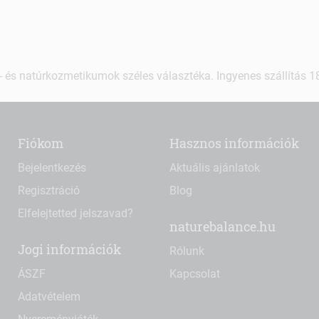
 és natúrkozmetikumok széles választéka. Ingyenes szállítás 18.
Fiókom
Hasznos információk
Bejelentkezés
Aktuális ajánlatok
Regisztráció
Blog
Elfelejtetted jelszavad?
naturebalance.hu
Jogi információk
Rólunk
ÁSZF
Kapcsolat
Adatvételem