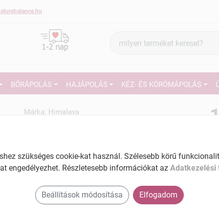
aturebalance.hu
Termék
keresés
BŐRÁPOLÁS
HAJÁPOLÁS
KÉZ- ÉS KÖRÖMÁPOLÁS
1
Márka:
Himalaya
Himalaya szappan ajurvédikus
125g
27
Tartalom: 125 g
ez szükséges cookie-kat használ. Szélesebb körű funkcionalitá
Ké
EAN: 8901138844097
at engedélyezhet. Részletesebb információkat az
Adatkezelési 
El
Beállítások módosítása
Elfogadom