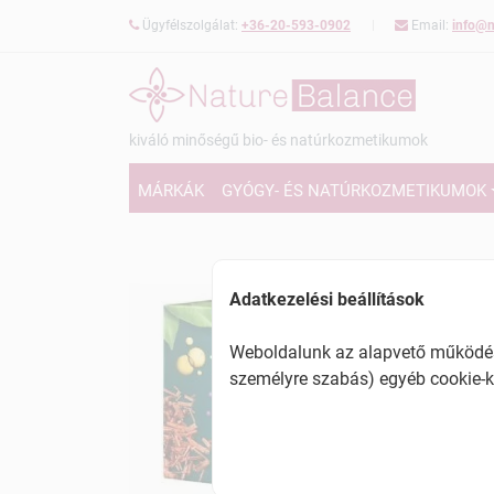
Ügyfélszolgálat:
+36-20-593-0902
Email:
info@n
kiváló minőségű bio- és natúrkozmetikumok
MÁRKÁK
GYÓGY- ÉS NATÚRKOZMETIKUMOK
Adatkezelési beállítások
Weboldalunk az alapvető működésh
személyre szabás) egyéb cookie-k