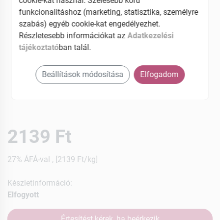
cookie-kat használ. Szélesebb körű
funkcionalitáshoz (marketing, statisztika, személyre
szabás) egyéb cookie-kat engedélyezhet.
Részletesebb információkat az
Adatkezelési
tájékoztató
ban talál.
Beállítások módosítása
Elfogadom
2139 Ft
27% ÁFÁ-val , [2139 Ft/kg]
Készletinformáció:
Elfogyott
Értesítést kérek, ha beérkezik