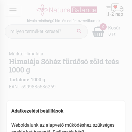
menu
kiváló minőségű bio- és natúrkozmetikumok
Termék
0
Kosár
keresés
0 Ft
Márka:
Himalája
Himalája Sóház fürdősó zöld teás
1000 g
Tartalom: 1000 g
EAN: 5999885536269
Adatkezelési beállítások
Weboldalunk az alapvető működéshez szükséges