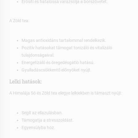
Erősíti és fiatalossá varázsolja a bőrszövetet.
A Zöld tea:
Magas antioxidáns tartalommal rendelkezik.
Pozitív hatásokat támogat tonizáló és vitalizáló
tulajdonságaival.
Energetizáló és öregedésgátló hatású.
Gyulladáscsökkentő előnyöket nyújt.
Lelki hatások:
A Himalája Só és Zöld tea elegye lelkiekben is támaszt nyújt:
Segít az ellazulásban.
Támogatja a stresszoldást.
Egyensúlyba hoz.