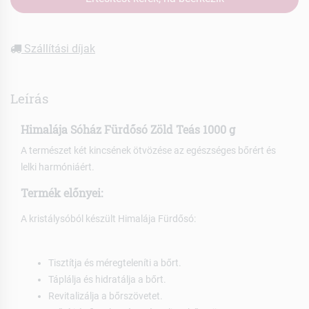
Szállítási díjak
Leírás
Himalája Sóház Fürdősó Zöld Teás 1000 g
A természet két kincsének ötvözése az egészséges bőrért és
lelki harmóniáért.
Termék előnyei:
A kristálysóból készült Himalája Fürdősó:
Tisztítja és méregteleníti a bőrt.
Táplálja és hidratálja a bőrt.
Revitalizálja a bőrszövetet.