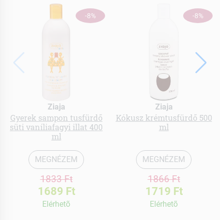
-8%
-8%
Ziaja
Ziaja
Gyerek sampon tusfürdő
Kókusz krémtusfürdő 500
süti vaníliafagyi illat 400
ml
ml
MEGNÉZEM
MEGNÉZEM
1833 Ft
1866 Ft
1689 Ft
1719 Ft
Elérhetõ
Elérhetõ