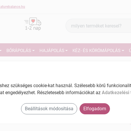
aturebalance.hu
Termék
keresés
BŐRÁPOLÁS
HAJÁPOLÁS
KÉZ- ÉS KÖRÖMÁPOLÁS
4
Herzéria baby sampon koszmó ellen 100 ml
Tartalom: 100 ml
EAN: 5997591702022
27
ez szükséges cookie-kat használ. Szélesebb körű funkcionalitá
at engedélyezhet. Részletesebb információkat az
Adatkezelési 
Ké
El
Beállítások módosítása
Elfogadom