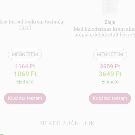
ica herbal fogkrém teafaolaj
Ziaja
75 ml
Med fiziodermás krém aller
atópiás, dehidratált bőrre 
MEGNÉZEM
MEGNÉZEM
1164 Ft
3959 Ft
1069 Ft
3649 Ft
Elérhetõ
Elérhetõ
Kosárba teszem
Kosárba teszem
NEKED AJÁNLJUK