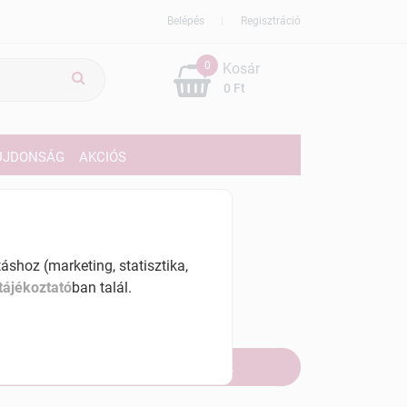
Belépés
Regisztráció
0
Kosár
0 Ft
ÚJDONSÁG
AKCIÓS
689 Ft
% ÁFÁ-val , [46890 Ft/l]
shoz (marketing, statisztika,
tájékoztató
ban talál.
szletinformáció:
fogyott
Értesítést kérek, ha beérkezik