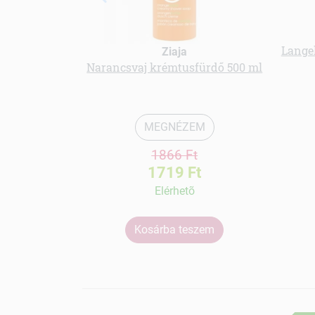
Langel
Ziaja
Narancsvaj krémtusfürdő 500 ml
MEGNÉZEM
1866 Ft
1719 Ft
Elérhetõ
Kosárba teszem