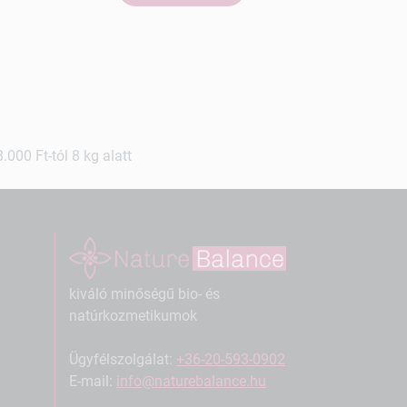
000 Ft-tól 8 kg alatt
kiváló minőségű bio- és
natúrkozmetikumok
Ügyfélszolgálat:
+36-20-593-0902
E-mail:
info@naturebalance.hu