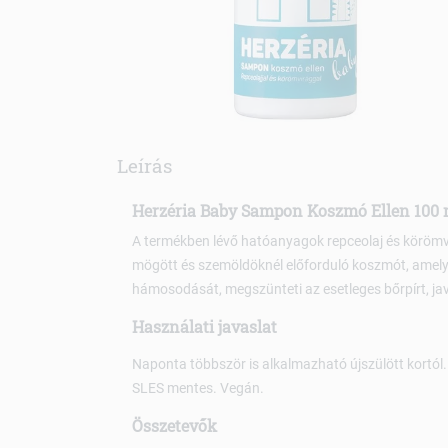
Leírás
Herzéria Baby Sampon Koszmó Ellen 100 
A termékben lévő hatóanyagok repceolaj és körömvirá
mögött és szemöldöknél előforduló koszmót, amely l
hámosodását, megszünteti az esetleges bőrpírt, javít
Használati javaslat
Naponta többször is alkalmazható újszülött kortól
SLES mentes. Vegán.
Összetevők