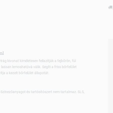
ml
g kivonat kíméletesen fellazítják a fejbőrön, fül
assan lemoshatóvá válik. Segíti a friss bőrfelület
ja a kezelt bőrfelület állapotát.
. Színezőanyagot és tartósítószert nem tartalmaz. SLS,