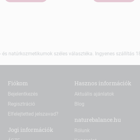
 és natúrkozmetikumok széles választéka. Ingyenes szállítás 18.
Fiókom
Hasznos információk
Bejelentkezés
Aktuális ajánlatok
Regisztráció
Blog
Elfelejtetted jelszavad?
naturebalance.hu
Jogi információk
Rólunk