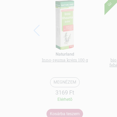
ÚJ
Naturland
Inno-reuma krém 100 g
bio
feh
MEGNÉZEM
3169 Ft
Elérhetõ
Kosárba teszem