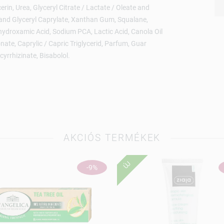
n, Urea, Glyceryl Citrate / Lactate / Oleate and
 and Glyceryl Caprylate, Xanthan Gum, Squalane,
ohydroxamic Acid, Sodium PCA, Lactic Acid, Canola Oil
nate, Caprylic / Capric Triglycerid, Parfum, Guar
yrrhizinate, Bisabolol.
AKCIÓS TERMÉKEK
ÚJ
-9%