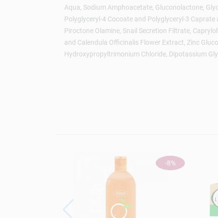
Aqua, Sodium Amphoacetate, Gluconolactone, Glyceri
Polyglyceryl-4 Cocoate and Polyglyceryl-3 Caprate
Piroctone Olamine, Snail Secretion Filtrate, Capryl
and Calendula Officinalis Flower Extract, Zinc Gluco
Hydroxypropyltrimonium Chloride, Dipotassium Glyc
-8%