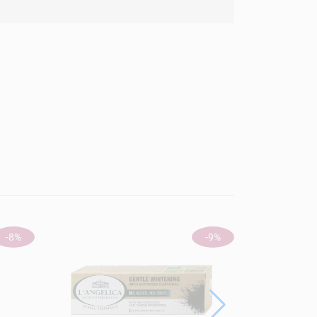
ÚJ
-8%
-9%