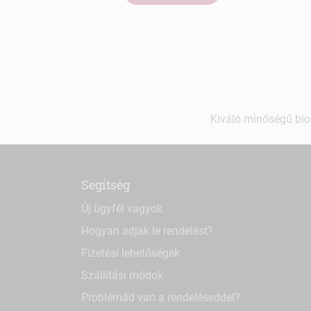
Kiváló minőségű bio-
Segítség
Új ügyfél vagyok
Hogyan adjak le rendelést?
Fizetési lehetőségek
Szállítási módok
Problémád van a rendeléseddel?