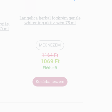
Langelica herbal fogkrém gentle
Langelica of
whitening aktív szén 75 ml
bodza-cs
giás,
50 ml
MEGNÉZEM
1164 Ft
1069 Ft
Elérhetõ
Kosárba teszem
Ko