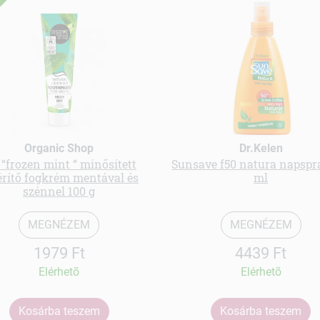
Organic Shop
Dr.Kelen
 “frozen mint “ minősített
Sunsave f50 natura napspr
érítő fogkrém mentával és
ml
szénnel 100 g
MEGNÉZEM
MEGNÉZEM
1979 Ft
4439 Ft
Elérhetõ
Elérhetõ
Kosárba teszem
Kosárba teszem