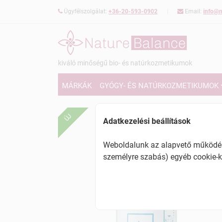
Ügyfélszolgálat:
+36-20-593-0902
Email:
info@n
kiváló minőségű bio- és natúrkozmetikumok
MÁRKÁK
GYÓGY- ÉS NATÚRKOZMETIKUMOK
ÚJ
Adatkezelési beállítások
Weboldalunk az alapvető működésh
személyre szabás) egyéb cookie-k