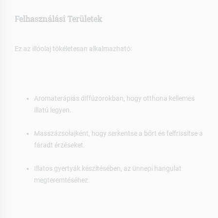
Felhasználási Területek
Ez az illóolaj tökéletesan alkalmazható:
Aromaterápiás diffúzorokban, hogy otthona kellemes
illatú legyen.
Masszázsolajként, hogy serkentse a bőrt és felfrissítse a
fáradt érzéseket.
Illatos gyertyák készítésében, az ünnepi hangulat
megteremtéséhez.