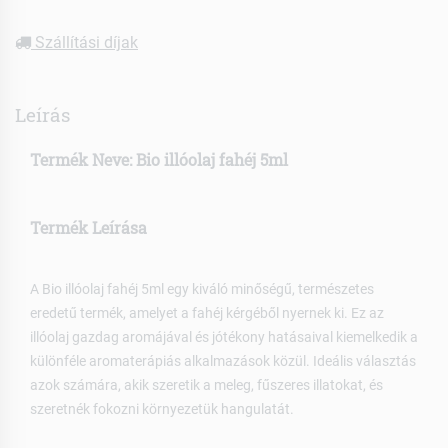
Szállítási díjak
Leírás
Termék Neve:
Bio illóolaj fahéj 5ml
Termék Leírása
A Bio illóolaj fahéj 5ml egy kiváló minőségű, természetes
eredetű termék, amelyet a fahéj kérgéből nyernek ki. Ez az
illóolaj gazdag aromájával és jótékony hatásaival kiemelkedik a
különféle aromaterápiás alkalmazások közül. Ideális választás
azok számára, akik szeretik a meleg, fűszeres illatokat, és
szeretnék fokozni környezetük hangulatát.