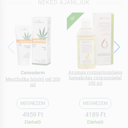
NEKED AJÁNLJUK
ÚJ
Aromax rozmaringolajos
Cannaderm
hajpakolás ricinusolajjal
Mentholka hűsítő gél 200
100 ml
ml
MEGNÉZEM
MEGNÉZEM
4959 Ft
4189 Ft
Elérhetõ
Elérhetõ