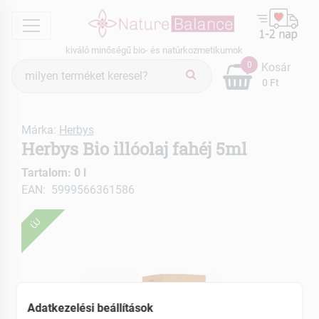
menu
kiváló minőségű bio- és natúrkozmetikumok
Termék
0
Kosár
keresés
0 Ft
Márka:
Herbys
Herbys Bio illóolaj fahéj 5ml
Tartalom: 0 l
EAN: 5999566361586
ÚJ
Adatkezelési beállítások