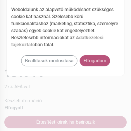
Weboldalunk az alapvető működéshez szükséges
cookie-kat használ. Szélesebb körű
funkcionalitáshoz (marketing, statisztika, személyre
szabás) egyéb cookie-kat engedélyezhet.
Részletesebb információkat az
Adatkezelési
tájékoztató
ban talál.
Beállítások módosítása
Elfogadom
1819 Ft
27% ÁFÁ-val
Készletinformáció:
Elfogyott
Értesítést kérek, ha beérkezik