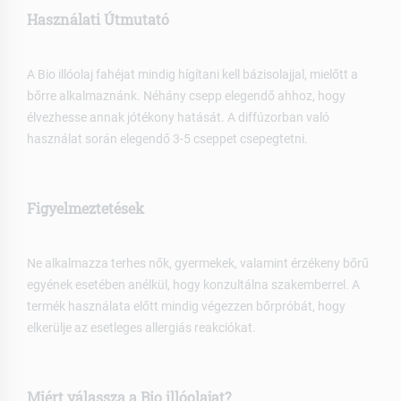
Használati Útmutató
A Bio illóolaj fahéjat mindig hígítani kell bázisolajjal, mielőtt a
bőrre alkalmaznánk. Néhány csepp elegendő ahhoz, hogy
élvezhesse annak jótékony hatását. A diffúzorban való
használat során elegendő 3-5 cseppet csepegtetni.
Figyelmeztetések
Ne alkalmazza terhes nők, gyermekek, valamint érzékeny bőrű
egyének esetében anélkül, hogy konzultálna szakemberrel. A
termék használata előtt mindig végezzen bőrpróbát, hogy
elkerülje az esetleges allergiás reakciókat.
Miért válassza a Bio illóolajat?