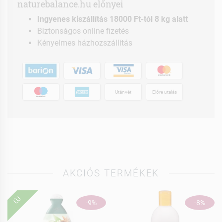
naturebalance.hu előnyei
Ingyenes kiszállítás 18000 Ft-tól 8 kg alatt
Biztonságos online fizetés
Kényelmes házhozszállítás
Utánvét
Előre utalás
AKCIÓS TERMÉKEK
ÚJ
-9%
-8%