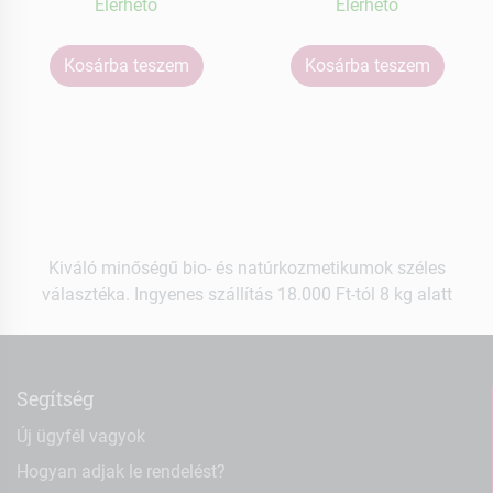
Elérhetõ
Elérhetõ
Kosárba teszem
Kosárba teszem
Kiváló minőségű bio- és natúrkozmetikumok széles
választéka. Ingyenes szállítás 18.000 Ft-tól 8 kg alatt
Segítség
Új ügyfél vagyok
Hogyan adjak le rendelést?