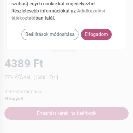
szabás) egyéb cookie-kat engedélyezhet.
Részletesebb információkat az
Adatkezelési
tájékoztató
ban talál.
Beállítások módosítása
Elfogadom
4389 Ft
27% ÁFÁ-val , [16881 Ft/l]
Készletinformáció:
Elfogyott
Értesítést kérek, ha beérkezik