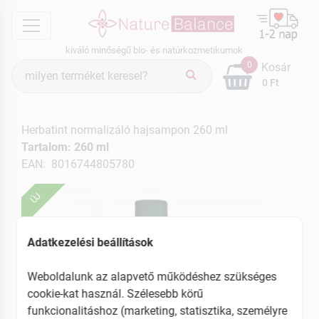
menu
kiváló minőségű bio- és natúrkozmetikumok
Termék
0
Kosár
keresés
0 Ft
Herbatint normalizáló hajsampon 260 ml
Tartalom: 260 ml
EAN: 8016744805780
ÚJ
Adatkezelési beállítások
Weboldalunk az alapvető működéshez szükséges
cookie-kat használ. Szélesebb körű
funkcionalitáshoz (marketing, statisztika, személyre