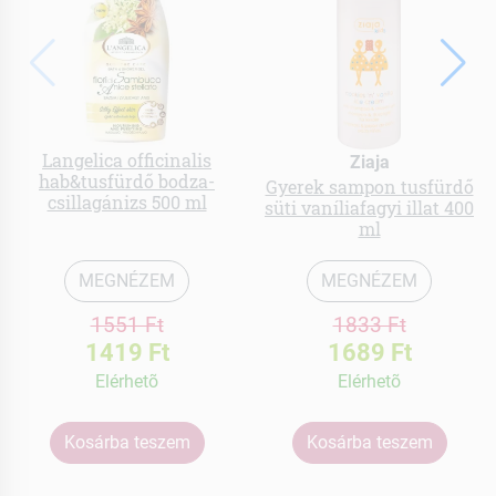
Langelica officinalis
Ziaja
hab&tusfürdő bodza-
Gyerek sampon tusfürdő
csillagánizs 500 ml
süti vaníliafagyi illat 400
ml
MEGNÉZEM
MEGNÉZEM
1551 Ft
1833 Ft
1419 Ft
1689 Ft
Elérhetõ
Elérhetõ
Kosárba teszem
Kosárba teszem