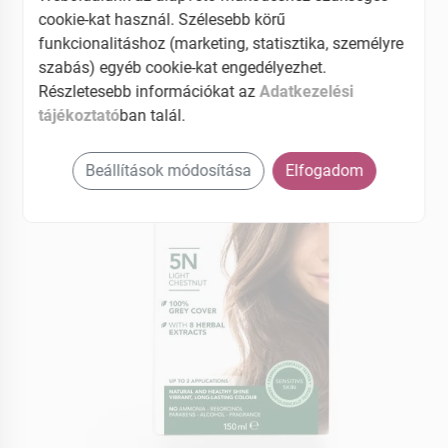
használható
cookie-kat használ. Szélesebb körű
funkcionalitáshoz (marketing, statisztika, személyre
EAN: 8016744500050
szabás) egyéb cookie-kat engedélyezhet.
Részletesebb információkat az
Adatkezelési
tájékoztató
ban talál.
Beállítások módosítása
Elfogadom