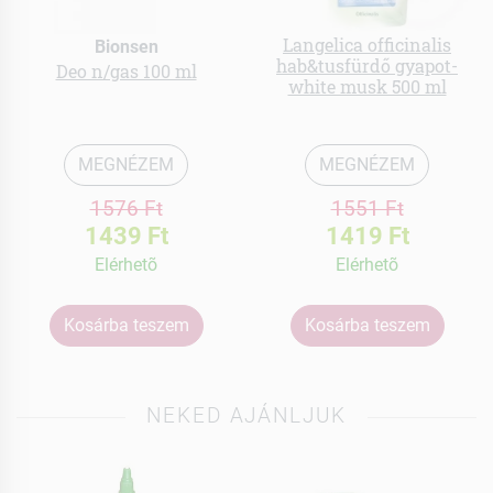
Langelica officinalis
Bionsen
hab&tusfürdő gyapot-
Deo n/gas 100 ml
white musk 500 ml
MEGNÉZEM
MEGNÉZEM
1576 Ft
1551 Ft
1439 Ft
1419 Ft
Elérhetõ
Elérhetõ
Kosárba teszem
Kosárba teszem
NEKED AJÁNLJUK