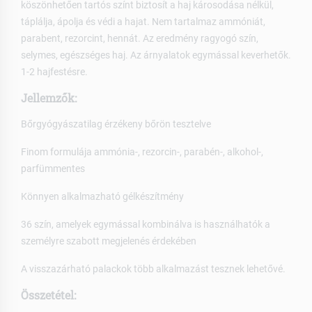
köszönhetően tartós színt biztosít a haj károsodása nélkül,
táplálja, ápolja és védi a hajat. Nem tartalmaz ammóniát,
parabent, rezorcint, hennát. Az eredmény ragyogó szín,
selymes, egészséges haj. Az árnyalatok egymással keverhetők.
1-2 hajfestésre.
Jellemzők:
Bőrgyógyászatilag érzékeny bőrön tesztelve
Finom formulája ammónia-, rezorcin-, parabén-, alkohol-,
parfümmentes
Könnyen alkalmazható gélkészítmény
36 szín, amelyek egymással kombinálva is használhatók a
személyre szabott megjelenés érdekében
A visszazárható palackok több alkalmazást tesznek lehetővé.
Összetétel: