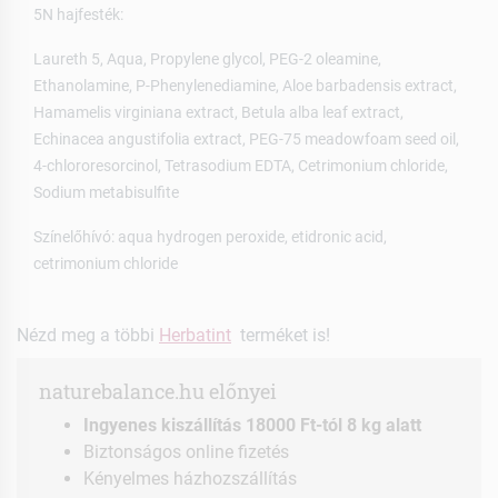
5N hajfesték:
Laureth 5, Aqua, Propylene glycol, PEG-2 oleamine,
Ethanolamine, P-Phenylenediamine, Aloe barbadensis extract,
Hamamelis virginiana extract, Betula alba leaf extract,
Echinacea angustifolia extract, PEG-75 meadowfoam seed oil,
4-chlororesorcinol, Tetrasodium EDTA, Cetrimonium chloride,
Sodium metabisulfite
Színelőhívó: aqua hydrogen peroxide, etidronic acid,
cetrimonium chloride
Nézd meg a többi
Herbatint
terméket is!
naturebalance.hu előnyei
Ingyenes kiszállítás 18000 Ft-tól 8 kg alatt
Biztonságos online fizetés
Kényelmes házhozszállítás