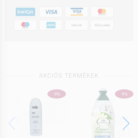
Utánvét
Előre utalás
AKCIÓS TERMÉKEK
-9%
-9%