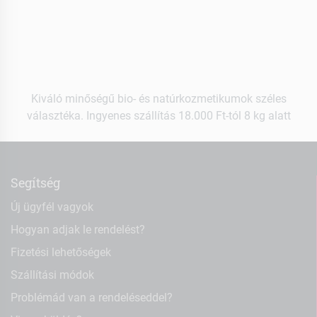
Kiváló minőségű bio- és natúrkozmetikumok széles
választéka. Ingyenes szállítás 18.000 Ft-tól 8 kg alatt
Segítség
Új ügyfél vagyok
Hogyan adjak le rendelést?
Fizetési lehetőségek
Szállítási módok
Problémád van a rendeléseddel?