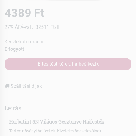
4389 Ft
27% ÁFÁ-val , [32511 Ft/l]
Készletinformáció:
Elfogyott
Értesítést kérek, ha beérkezik
Szállítási díjak
Leírás
Herbatint 5N Világos Gesztenye Hajfesték
Tartós növényi hajfesték. Kivételes összetevőinek