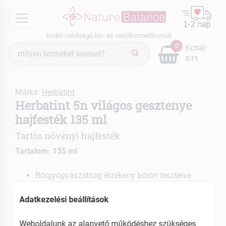
menu
kiváló minőségű bio- és natúrkozmetikumok
Termék
0
Kosár
keresés
0 Ft
Márka:
Herbatint
Herbatint 5n világos gesztenye
hajfesték 135 ml
Tartós növényi hajfesték
Tartalom: 135 ml
Bőrgyógyászatilag érzékeny bőrön tesztelve
Ammónia-, rezorcin-, parabén-, alkohol-,
parfümmentes
Adatkezelési beállítások
Könnyen alkalmazható gélkészítmény
36 szín, amelyek egymással kombinálva is
Weboldalunk az alapvető működéshez szükséges