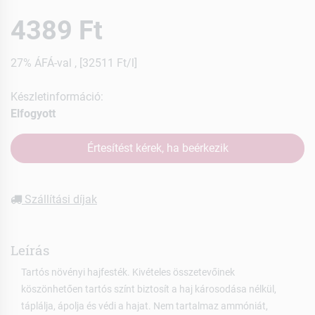
4389 Ft
27% ÁFÁ-val , [32511 Ft/l]
Készletinformáció:
Elfogyott
Értesítést kérek, ha beérkezik
Szállítási díjak
Leírás
Tartós növényi hajfesték. Kivételes összetevőinek
köszönhetően tartós színt biztosít a haj károsodása nélkül,
táplálja, ápolja és védi a hajat. Nem tartalmaz ammóniát,