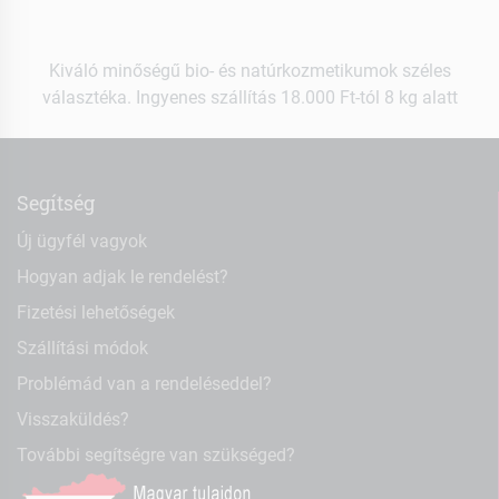
Kiváló minőségű bio- és natúrkozmetikumok széles
választéka. Ingyenes szállítás 18.000 Ft-tól 8 kg alatt
Segítség
Új ügyfél vagyok
Hogyan adjak le rendelést?
Fizetési lehetőségek
Szállítási módok
Problémád van a rendeléseddel?
Visszaküldés?
További segítségre van szükséged?