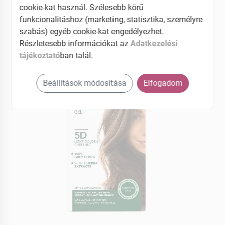
cookie-kat használ. Szélesebb körű
használható
funkcionalitáshoz (marketing, statisztika, személyre
EAN: 8016744500128
szabás) egyéb cookie-kat engedélyezhet.
Részletesebb információkat az
Adatkezelési
tájékoztató
ban talál.
Beállítások módosítása
Elfogadom