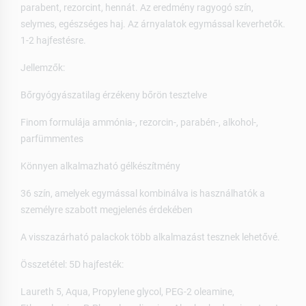
parabent, rezorcint, hennát. Az eredmény ragyogó szín,
selymes, egészséges haj. Az árnyalatok egymással keverhetők.
1-2 hajfestésre.
Jellemzők:
Bőrgyógyászatilag érzékeny bőrön tesztelve
Finom formulája ammónia-, rezorcin-, parabén-, alkohol-,
parfümmentes
Könnyen alkalmazható gélkészítmény
36 szín, amelyek egymással kombinálva is használhatók a
személyre szabott megjelenés érdekében
A visszazárható palackok több alkalmazást tesznek lehetővé.
Összetétel: 5D hajfesték:
Laureth 5, Aqua, Propylene glycol, PEG-2 oleamine,