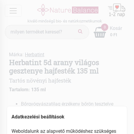
menu
kiváló minőségű bio- és natúrkozmetikumok
Termék
0
Kosár
keresés
0 Ft
Márka:
Herbatint
Herbatint 5d arany világos
gesztenye hajfesték 135 ml
Tartós növényi hajfesték
Tartalom: 135 ml
Bőrgyógyászatilag érzékeny bőrön tesztelve
Ammónia-, rezorcin-, parabén-, alkohol-,
Adatkezelési beállítások
parfümmentes
Könnyen alkalmazható gélkészítmény
Weboldalunk az alapvető működéshez szükséges
36 szín, amelyek egymással kombinálva is