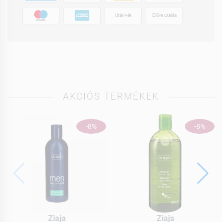
Utánvét
Előre utalás
AKCIÓS TERMÉKEK
-8%
-8%
Ziaja
Ziaja