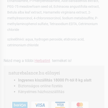
Ethanolamine, P-Phenylenediamine, Aloe barbadensis extract,
PEG-75 meadowfoam seed oil, Echinacea angustifolia extract,
Betula alba leaf extract, Hamamelis virginiana extract, 2-
methylresorcinol, 4-chlororesorcinol, Sodium metabisulfite, P-
methylaminophenol sulfate, Tetrasodium EDTA, Cetrimonium
chloride
színelőhívó: aqua, hydrogen peroxide, etidronic acid,
cetrimonium chloride
Nézd meg a többi
Herbatint
terméket is!
naturebalance.hu előnyei
Ingyenes kiszállítás 18000 Ft-tól 8 kg alatt
Biztonságos online fizetés
Kényelmes házhozszállítás