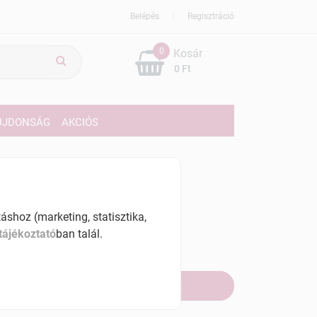
Belépés
Regisztráció
0
Kosár
0 Ft
ÚJDONSÁG
AKCIÓS
389 Ft
% ÁFÁ-val , [32511 Ft/l]
shoz (marketing, statisztika,
tájékoztató
ban talál.
szletinformáció:
fogyott
Értesítést kérek, ha beérkezik