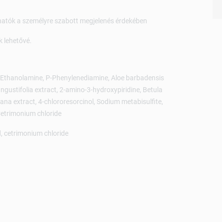
hatók a személyre szabott megjelenés érdekében
 lehetővé.
, Ethanolamine, P-Phenylenediamine, Aloe barbadensis
ustifolia extract, 2-amino-3-hydroxypiridine, Betula
ana extract, 4-chlororesorcinol, Sodium metabisulfite,
etrimonium chloride
d, cetrimonium chloride