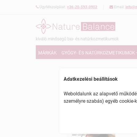
Ügyfélszolgálat:
+36-20-593-0902
Email:
info@n
kiváló minőségű bio- és natúrkozmetikumok
MÁRKÁK
GYÓGY- ÉS NATÚRKOZMETIKUMOK
Adatkezelési beállítások
Weboldalunk az alapvető működésh
személyre szabás) egyéb cookie-k