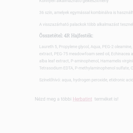
Könnyen alkalmazható gélkészítmény
36 szín, amelyek egymással kombinálva is használ
A visszazárható palackok több alkalmazást tesznek
Összetétel: 4R Hajfesték:
Laureth 5, Propylene glycol, Aqua, PEG-2 oleamine
extract, PEG-75 meadowfoam seed oil, Echinacea ang
alba leaf extract, P-aminophenol, Hamamelis virgini
Tetrasodium EDTA, P-methylaminophenol sulfate, C
Színelőhívó: aqua, hydrogen peroxide, etidronic aci
Nézd meg a többi
Herbatint
terméket is!