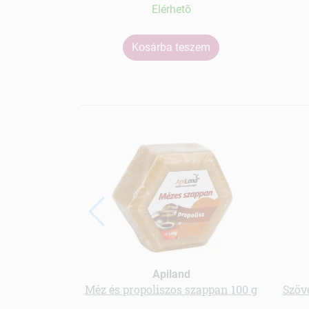
Elérhetõ
Kosárba teszem
Apiland
Méz és propoliszos szappan 100 g
Szöv