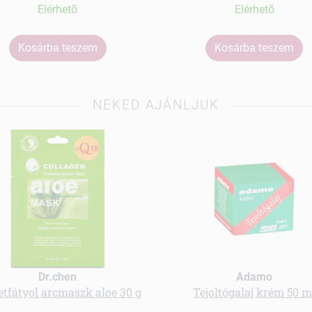
Elérhetõ
Elérhetõ
Kosárba teszem
Kosárba teszem
NEKED AJÁNLJUK
Dr.chen
Adamo
etfátyol arcmaszk aloe 30 g
Tejoltógalaj krém 50 m