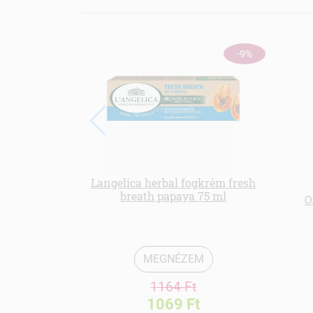
-9%
Langelica herbal fogkrém fresh
breath papaya 75 ml
O
MEGNÉZEM
1164 Ft
1069 Ft