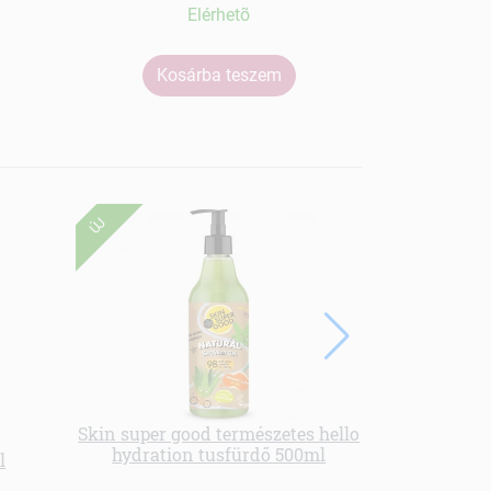
Elérhetõ
Kosárba teszem
Ko
ÚJ
Skin super good természetes hello
hydration tusfürdő 500ml
l
Henna hajs
v