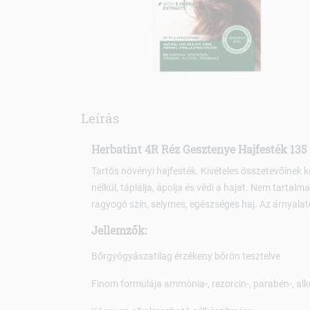
Leírás
Herbatint 4R Réz Gesztenye Hajfesték 135
Tartós növényi hajfesték. Kivételes összetevőinek 
nélkül, táplálja, ápolja és védi a hajat. Nem tarta
ragyogó szín, selymes, egészséges haj. Az árnyalat
Jellemzők:
Bőrgyógyászatilag érzékeny bőrön tesztelve
Finom formulája ammónia-, rezorcin-, parabén-, al