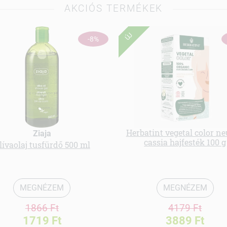
AKCIÓS TERMÉKEK
ÚJ
-8%
Herbatint vegetal color ne
Ziaja
cassia hajfesték 100 g
lívaolaj tusfürdő 500 ml
MEGNÉZEM
MEGNÉZEM
1866 Ft
4179 Ft
1719 Ft
3889 Ft