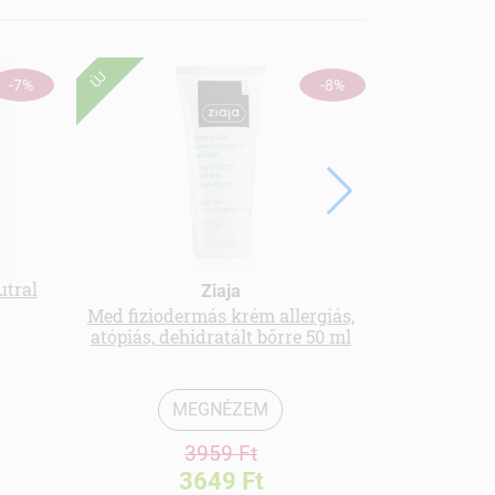
ÚJ
-7%
-8%
utral
Ziaja
Med fiziodermás krém allergiás,
Sampon 
atópiás, dehidratált bőrre 50 ml
MEGNÉZEM
3959 Ft
3649 Ft