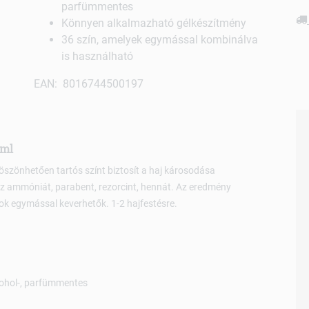
parfümmentes
Könnyen alkalmazható gélkészítmény
36 szín, amelyek egymással kombinálva
is használható
EAN: 8016744500197
 ml
köszönhetően tartós színt biztosít a haj károsodása
lmaz ammóniát, parabent, rezorcint, hennát. Az eredmény
ok egymással keverhetők. 1-2 hajfestésre.
kohol-, parfümmentes