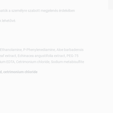
hatók a személyre szabott megjelenés érdekében
 lehetővé.
, Ethanolamine, P-Phenylenediamine, Aloe barbadensis
leaf extract, Echinacea angustifolia extract, PEG-75
ium EDTA, Cetrimonium chloride, Sodium metabisulfite
d, cetrimonium chloride