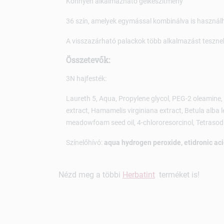
Könnyen alkalmazható gélkészítmény
36 szín, amelyek egymással kombinálva is használ
A visszazárható palackok több alkalmazást tesznek
Összetevők:
3N hajfesték:
Laureth 5, Aqua, Propylene glycol, PEG-2 oleamine
extract, Hamamelis virginiana extract, Betula alba 
meadowfoam seed oil, 4-chlororesorcinol, Tetrasod
Színelőhívó:
aqua hydrogen peroxide, etidronic aci
Nézd meg a többi
Herbatint
terméket is!