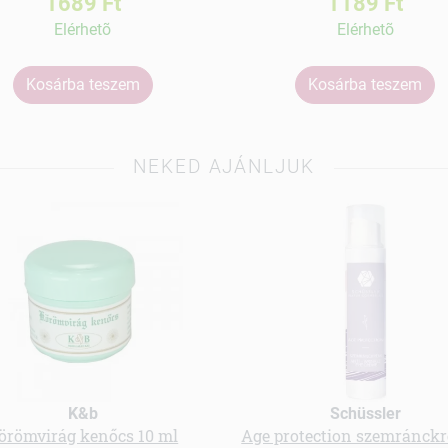
1689 Ft
1189 Ft
Elérhetõ
Elérhetõ
Kosárba teszem
Kosárba teszem
NEKED AJÁNLJUK
K&b
Schüssler
örömvirág kenőcs 10 ml
Age protection szemránckr