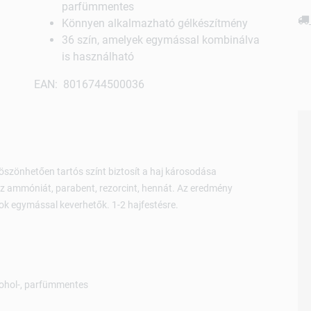
parfümmentes
Könnyen alkalmazható gélkészítmény
36 szín, amelyek egymással kombinálva
is használható
EAN: 8016744500036
köszönhetően tartós színt biztosít a haj károsodása
lmaz ammóniát, parabent, rezorcint, hennát. Az eredmény
ok egymással keverhetők. 1-2 hajfestésre.
kohol-, parfümmentes