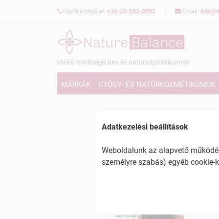
Ügyfélszolgálat:
+36-20-593-0902
Email:
info@n
kiváló minőségű bio- és natúrkozmetikumok
MÁRKÁK
GYÓGY- ÉS NATÚRKOZMETIKUMOK
Adatkezelési beállítások
Weboldalunk az alapvető működésh
személyre szabás) egyéb cookie-k