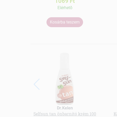
1069 Ft
Elérhetõ
Kosárba teszem
Dr.Kelen
Selfsun tan önbarnító krém 100
K