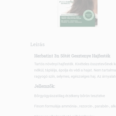
Leírás
Herbatint 3n Sötét Gesztenye Hajfesték
Tartós növényi hajfesték. Kivételes összetevőinek 
nélkül, táplálja, ápolja és védi a hajat. Nem tarta
ragyogó szín, selymes, egészséges haj. Az árnyalat
Jellemzők:
Bőrgyógyászatilag érzékeny bőrön tesztelve
Finom formulája ammónia-, rezorcin-, parabén-, al