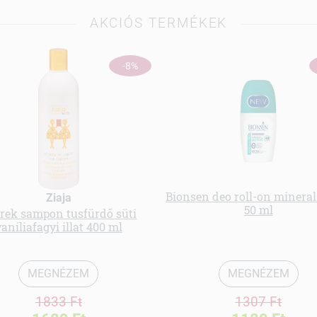
AKCIÓS TERMÉKEK
-8%
Bionsen deo roll-on mineral
Ziaja
50 ml
rek sampon tusfürdő süti
aníliafagyi illat 400 ml
MEGNÉZEM
MEGNÉZEM
1833 Ft
1307 Ft