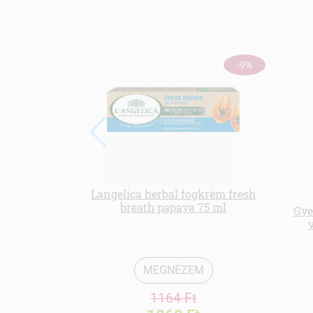
-9%
Langelica herbal fogkrém fresh
breath papaya 75 ml
Gye
v
MEGNÉZEM
1164 Ft