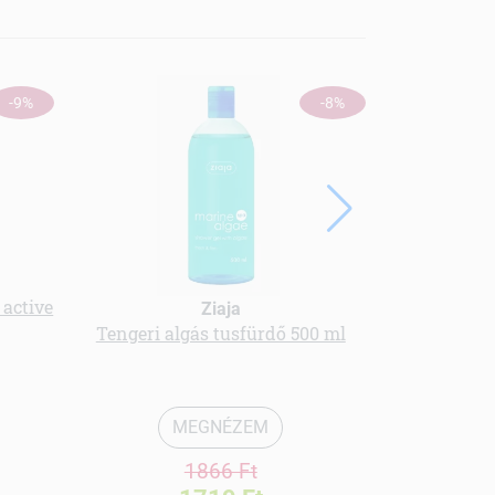
-9%
-8%
 active
Langelica he
Ziaja
Tengeri algás tusfürdő 500 ml
MEGNÉZEM
1866 Ft