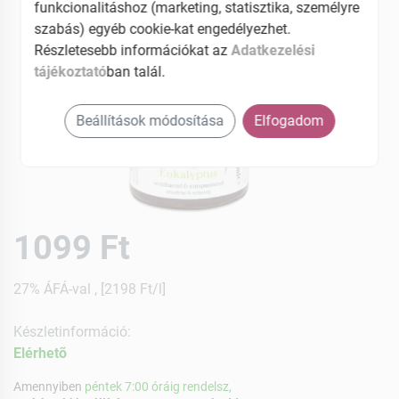
funkcionalitáshoz (marketing, statisztika, személyre
szabás) egyéb cookie-kat engedélyezhet.
Részletesebb információkat az
Adatkezelési
tájékoztató
ban talál.
Beállítások módosítása
Elfogadom
1099 Ft
27% ÁFÁ-val , [2198 Ft/l]
Készletinformáció:
Elérhetõ
Amennyiben
péntek 7:00 óráig rendelsz,