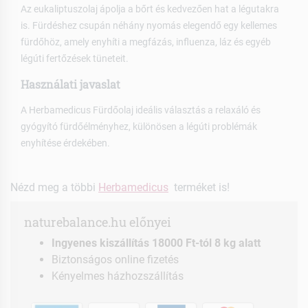
Az eukaliptuszolaj ápolja a bőrt és kedvezően hat a légutakra
is. Fürdéshez csupán néhány nyomás elegendő egy kellemes
fürdőhöz, amely enyhíti a megfázás, influenza, láz és egyéb
légúti fertőzések tüneteit.
Használati javaslat
A Herbamedicus Fürdőolaj ideális választás a relaxáló és
gyógyító fürdőélményhez, különösen a légúti problémák
enyhítése érdekében.
Nézd meg a többi
Herbamedicus
terméket is!
naturebalance.hu előnyei
Ingyenes kiszállítás 18000 Ft-tól 8 kg alatt
Biztonságos online fizetés
Kényelmes házhozszállítás