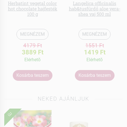
Herbatint vegetal color
Langelica officinalis
hot chocolate hajfesték
hab&tusfürdő aloe vera-
100 g
shea vaj 500 ml
MEGNÉZEM
MEGNÉZEM
4179 Ft
1551 Ft
3889 Ft
1419 Ft
Elérhetõ
Elérhetõ
Kosárba teszem
Kosárba teszem
NEKED AJÁNLJUK
ÚJ