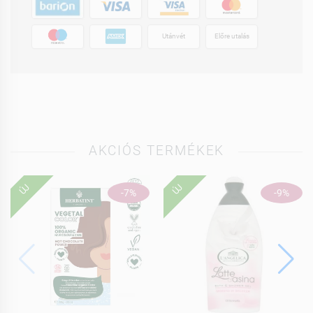
Utánvét
Előre utalás
AKCIÓS TERMÉKEK
ÚJ
ÚJ
-7%
-9%