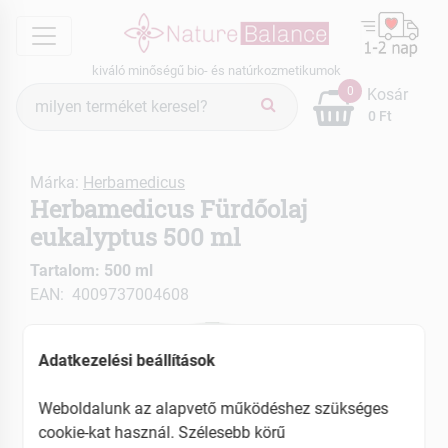
menu
kiváló minőségű bio- és natúrkozmetikumok
Termék
0
Kosár
keresés
0 Ft
Márka:
Herbamedicus
Herbamedicus Fürdőolaj
eukalyptus 500 ml
Tartalom: 500 ml
EAN: 4009737004608
Adatkezelési beállítások
Weboldalunk az alapvető működéshez szükséges
cookie-kat használ. Szélesebb körű