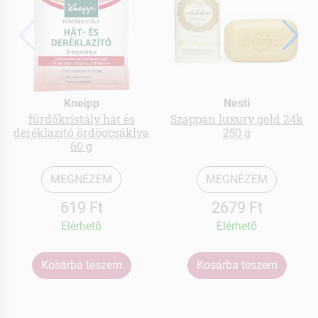
Kneipp
Nesti
fürdőkristály hát és
Szappan luxury gold 24k
deréklazító ördögcsáklya
250 g
60 g
MEGNÉZEM
MEGNÉZEM
619 Ft
2679 Ft
Elérhetõ
Elérhetõ
Kosárba teszem
Kosárba teszem