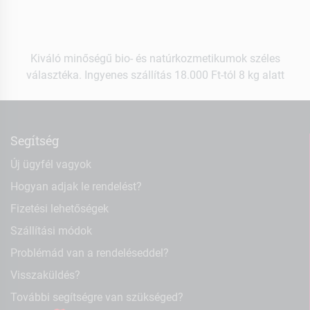
Kiváló minőségű bio- és natúrkozmetikumok széles
választéka. Ingyenes szállítás 18.000 Ft-tól 8 kg alatt
Segítség
Új ügyfél vagyok
Hogyan adjak le rendelést?
Fizetési lehetőségek
Szállítási módok
Problémád van a rendeléseddel?
Visszaküldés?
További segítségre van szükséged?