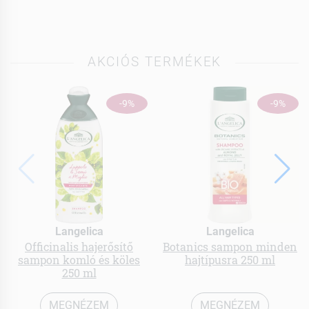
AKCIÓS TERMÉKEK
-9%
-9%
Langelica
Langelica
Officinalis hajerősítő
Botanics sampon minden
sampon komló és köles
hajtípusra 250 ml
250 ml
MEGNÉZEM
MEGNÉZEM