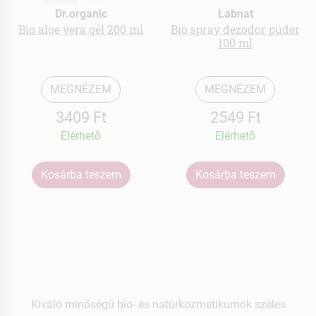
Dr.organic
Labnat
Bio aloe vera gél 200 ml
Bio spray dezodor púder
100 ml
MEGNÉZEM
MEGNÉZEM
3409 Ft
2549 Ft
Elérhetõ
Elérhetõ
Kosárba teszem
Kosárba teszem
Kiváló minőségű bio- és natúrkozmetikumok széles