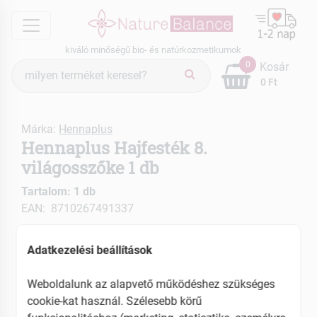
menu
kiváló minőségű bio- és natúrkozmetikumok
Termék
0
Kosár
keresés
0 Ft
Márka:
Hennaplus
Hennaplus Hajfesték 8.
világosszőke 1 db
Tartalom: 1 db
EAN: 8710267491337
Adatkezelési beállítások
Weboldalunk az alapvető működéshez szükséges
cookie-kat használ. Szélesebb körű