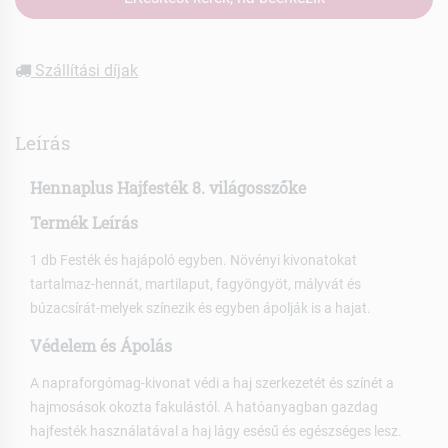
Szállítási díjak
Leírás
Hennaplus Hajfesték 8. világosszőke
Termék Leírás
1 db Festék és hajápoló egyben. Növényi kivonatokat
tartalmaz-hennát, martilaput, fagyöngyöt, mályvát és
búzacsírát-melyek színezik és egyben ápolják is a hajat.
Védelem és Ápolás
A napraforgómag-kivonat védi a haj szerkezetét és színét a
hajmosások okozta fakulástól. A hatóanyagban gazdag
hajfesték használatával a haj lágy esésű és egészséges lesz.