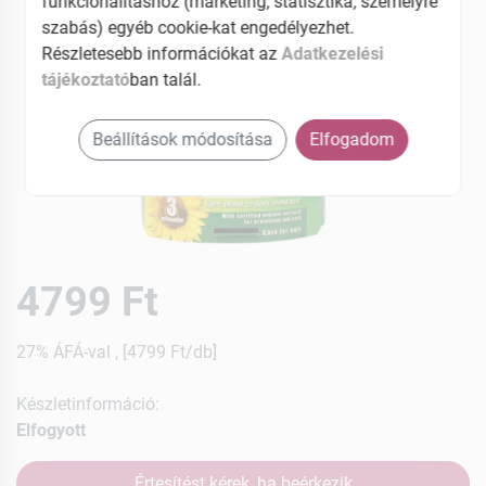
funkcionalitáshoz (marketing, statisztika, személyre
szabás) egyéb cookie-kat engedélyezhet.
Részletesebb információkat az
Adatkezelési
tájékoztató
ban talál.
Beállítások módosítása
Elfogadom
4799 Ft
27% ÁFÁ-val , [4799 Ft/db]
Készletinformáció:
Elfogyott
Értesítést kérek, ha beérkezik