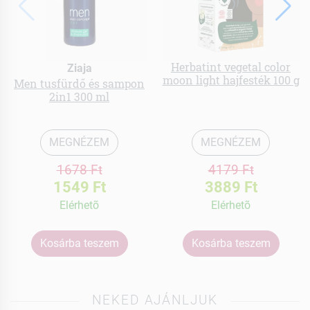
Herbatint vegetal color
Ziaja
moon light hajfesték 100 g
Men tusfürdő és sampon
2in1 300 ml
MEGNÉZEM
MEGNÉZEM
1678 Ft
4179 Ft
1549 Ft
3889 Ft
Elérhetõ
Elérhetõ
Kosárba teszem
Kosárba teszem
NEKED AJÁNLJUK