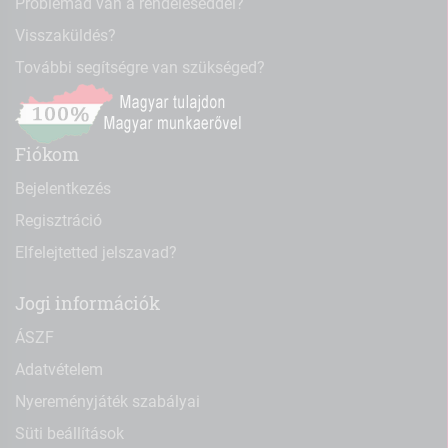
Problémád van a rendeléseddel?
Visszaküldés?
További segítségre van szükséged?
Fiókom
Bejelentkezés
Regisztráció
Elfelejtetted jelszavad?
Jogi információk
ÁSZF
Adatvételem
Nyereményjáték szabályai
Süti beállítások