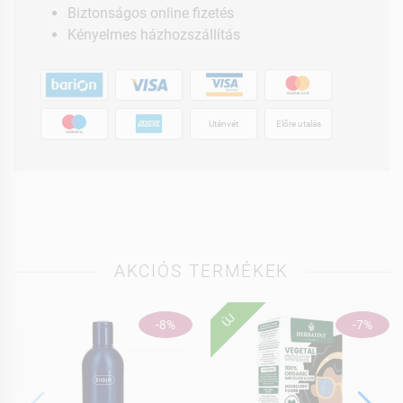
Biztonságos online fizetés
Kényelmes házhozszállítás
Utánvét
Előre utalás
AKCIÓS TERMÉKEK
ÚJ
-8%
-7%