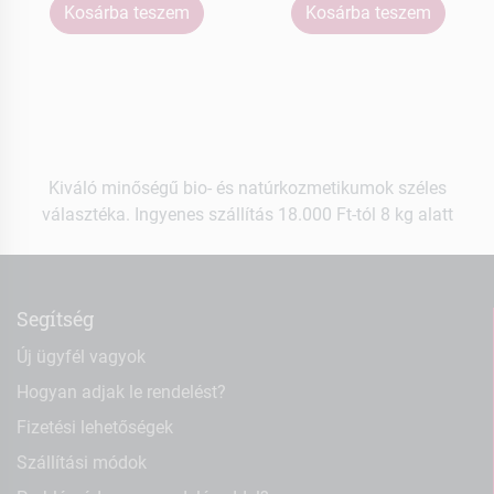
Kosárba teszem
Kosárba teszem
Kiváló minőségű bio- és natúrkozmetikumok széles
választéka. Ingyenes szállítás 18.000 Ft-tól 8 kg alatt
Segítség
Új ügyfél vagyok
Hogyan adjak le rendelést?
Fizetési lehetőségek
Szállítási módok