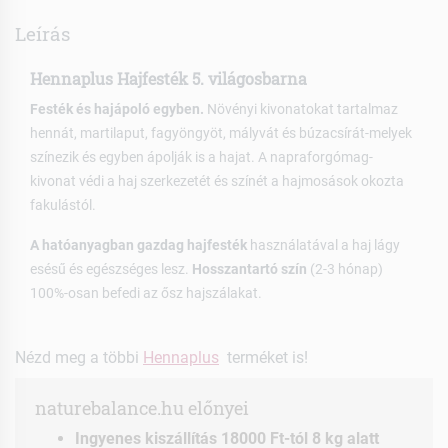
Leírás
Hennaplus Hajfesték 5. világosbarna
Festék és hajápoló egyben.
Növényi kivonatokat tartalmaz
hennát, martilaput, fagyöngyöt, mályvát és búzacsírát-melyek
színezik és egyben ápolják is a hajat. A napraforgómag-
kivonat védi a haj szerkezetét és színét a hajmosások okozta
fakulástól.
A hatóanyagban gazdag hajfesték
használatával a haj lágy
esésű és egészséges lesz.
Hosszantartó szín
(2-3 hónap)
100%-osan befedi az ősz hajszálakat.
Nézd meg a többi
Hennaplus
terméket is!
naturebalance.hu előnyei
Ingyenes kiszállítás 18000 Ft-tól 8 kg alatt