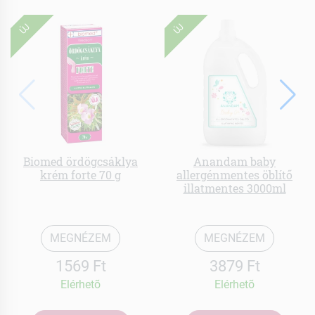
ÚJ
ÚJ
Biomed ördögcsáklya
Anandam baby
krém forte 70 g
allergénmentes öblítő
illatmentes 3000ml
MEGNÉZEM
MEGNÉZEM
1569 Ft
3879 Ft
Elérhetõ
Elérhetõ