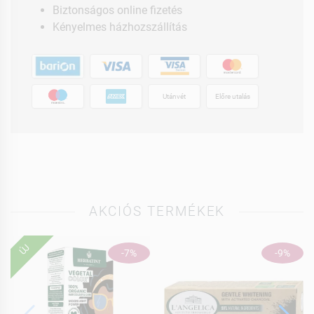
Biztonságos online fizetés
Kényelmes házhozszállítás
Utánvét
Előre utalás
AKCIÓS TERMÉKEK
ÚJ
-7%
-9%