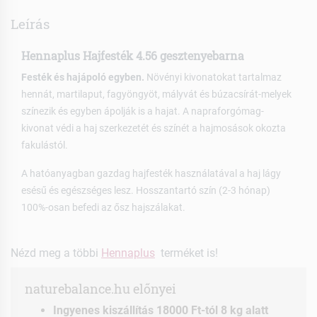
Leírás
Hennaplus Hajfesték 4.56 gesztenyebarna
Festék és hajápoló egyben.
Növényi kivonatokat tartalmaz
hennát, martilaput, fagyöngyöt, mályvát és búzacsírát-melyek
színezik és egyben ápolják is a hajat. A napraforgómag-
kivonat védi a haj szerkezetét és színét a hajmosások okozta
fakulástól.
A hatóanyagban gazdag hajfesték használatával a haj lágy
esésű és egészséges lesz. Hosszantartó szín (2-3 hónap)
100%-osan befedi az ősz hajszálakat.
Nézd meg a többi
Hennaplus
terméket is!
naturebalance.hu előnyei
Ingyenes kiszállítás 18000 Ft-tól 8 kg alatt