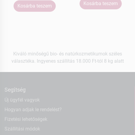
Kosárba teszem
Kosárba teszem
Kiváló minőségű bio- és natúrkozmetikumok széles
választéka. Ingyenes szállítás 18.000 Ft-tól 8 kg alatt
Segítség
Új ügyfél vagyok
Hogyan adjak le rendelést?
Fizetési lehetőségek
Szállítási módok