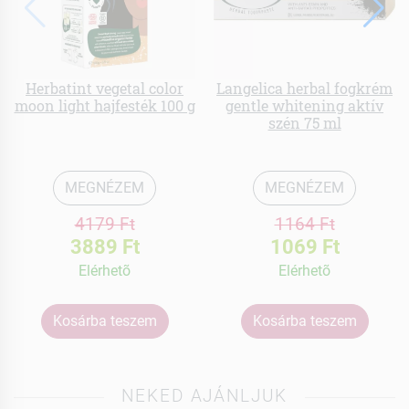
Herbatint vegetal color
Langelica herbal fogkrém
moon light hajfesték 100 g
gentle whitening aktív
szén 75 ml
MEGNÉZEM
MEGNÉZEM
4179 Ft
1164 Ft
3889 Ft
1069 Ft
Elérhetõ
Elérhetõ
Kosárba teszem
Kosárba teszem
NEKED AJÁNLJUK