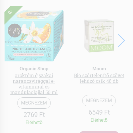
ÚJ
Organic Shop
Moom
arckrém éjszakai
Bio szőrtelenítő szövet
narancsvirággal e-
lehúzó csík 48 db
vitaminnal és
mandulaolajjal 50 ml
MEGNÉZEM
MEGNÉZEM
6549 Ft
2769 Ft
Elérhetõ
Elérhetõ