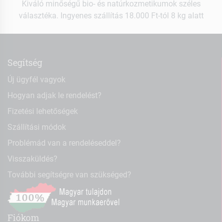
Kiváló minőségű bio- és natúrkozmetikumok széles
választéka. Ingyenes szállítás 18.000 Ft-tól 8 kg alatt
Segítség
Új ügyfél vagyok
Hogyan adjak le rendelést?
Fizetési lehetőségek
Szállítási módok
Problémád van a rendeléseddel?
Visszaküldés?
További segítségre van szükséged?
Fiókom