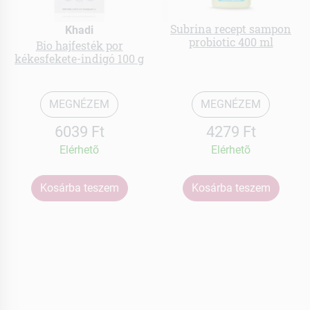
Subrina recept sampon
Khadi
probiotic 400 ml
Bio hajfesték por
kékesfekete-indigó 100 g
MEGNÉZEM
MEGNÉZEM
6039 Ft
4279 Ft
Elérhetõ
Elérhetõ
Kosárba teszem
Kosárba teszem