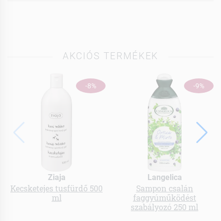
AKCIÓS TERMÉKEK
-8%
-9%
Ziaja
Langelica
Kecsketejes tusfürdő 500
Sampon csalán
ml
faggyúműködést
szabályozó 250 ml