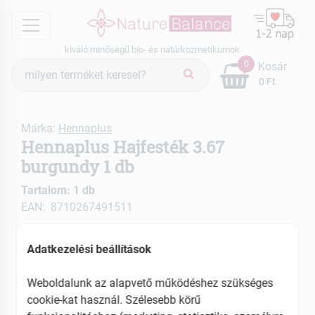
menu
kiváló minőségű bio- és natúrkozmetikumok
Termék
0
Kosár
keresés
0 Ft
Márka:
Hennaplus
Hennaplus Hajfesték 3.67
burgundy 1 db
Tartalom: 1 db
EAN: 8710267491511
Adatkezelési beállítások
Weboldalunk az alapvető működéshez szükséges
cookie-kat használ. Szélesebb körű