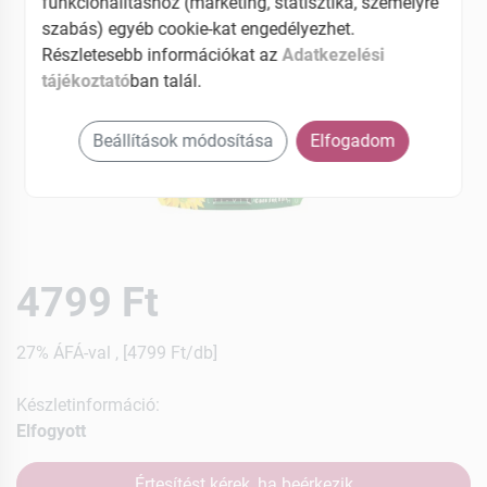
funkcionalitáshoz (marketing, statisztika, személyre
szabás) egyéb cookie-kat engedélyezhet.
Részletesebb információkat az
Adatkezelési
tájékoztató
ban talál.
Beállítások módosítása
Elfogadom
4799 Ft
27% ÁFÁ-val , [4799 Ft/db]
Készletinformáció:
Elfogyott
Értesítést kérek, ha beérkezik