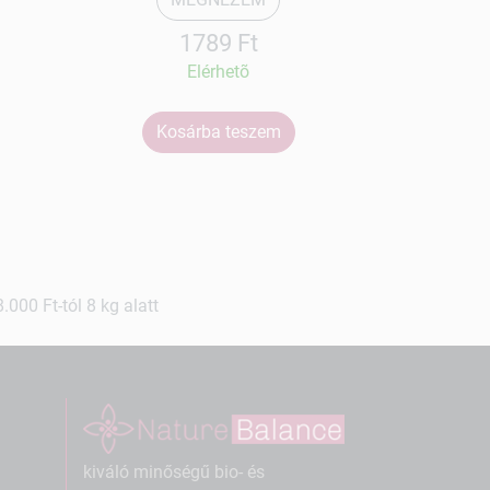
1789 Ft
Elérhetõ
Kosárba teszem
Ko
000 Ft-tól 8 kg alatt
kiváló minőségű bio- és