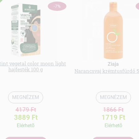
-7%
int vegetal color moon light
Ziaja
hajfesték 100 g
Narancsvaj krémtusfürdő 
MEGNÉZEM
MEGNÉZEM
4179 Ft
1866 Ft
3889 Ft
1719 Ft
Elérhetõ
Elérhetõ