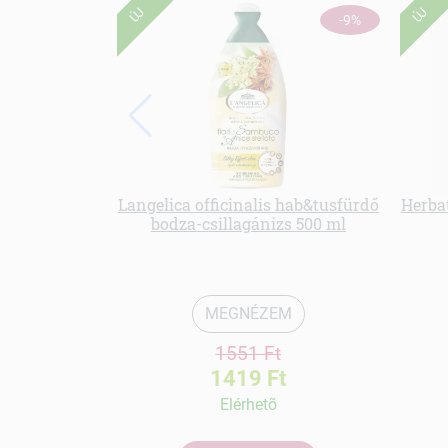
ÚJ
ÚJ
-9%
Langelica officinalis hab&tusfürdő
Herbat
bodza-csillagánizs 500 ml
MEGNÉZEM
1551 Ft
1419 Ft
Elérhetõ