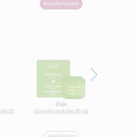
Kosárba teszem
Ko
Florind
Ziaja
mediter
laj 20
olívaolaj arckrém 50 ml
MEGNÉZEM