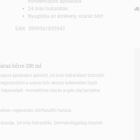
mindennapos ápolására
24 órás hidratálás
Nyugtatja az érzékeny, száraz bőrt
EAN: 5999561855943
záraz bőrre 250 ml
apos ápolására ajánlott, 24 órás hidratálást biztosító
megszüntetni a száraz bőr okozta kellemetlen húzó
képességét. Homoktövis olaj és argán olaj tartalma
ben, regeneráló, bőrfiatalító hatású.
zsolja. 24 órás hidratálás. Dermatológiailag tesztelt.