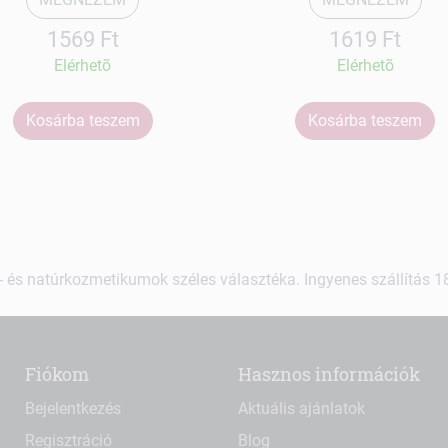
1569 Ft
1619 Ft
Elérhetõ
Elérhetõ
Kosárba teszem
Kosárba teszem
 és natúrkozmetikumok széles választéka. Ingyenes szállítás 18.
Fiókom
Hasznos információk
Bejelentkezés
Aktuális ajánlatok
Regisztráció
Blog