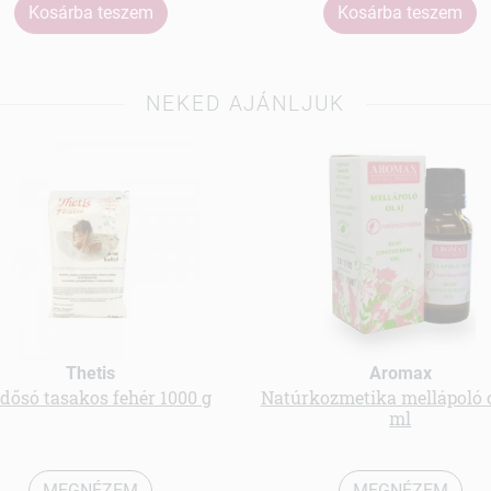
Kosárba teszem
Kosárba teszem
NEKED AJÁNLJUK
Thetis
Aromax
dősó tasakos fehér 1000 g
Natúrkozmetika mellápoló o
ml
MEGNÉZEM
MEGNÉZEM