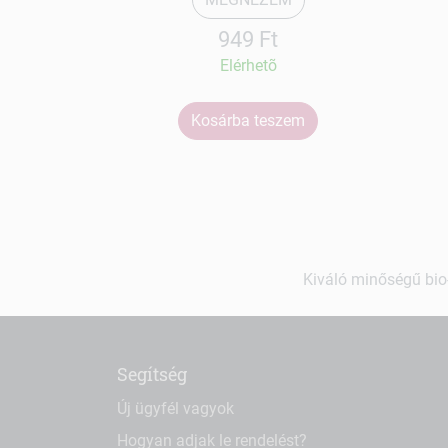
949 Ft
Elérhetõ
Kosárba teszem
Kiváló minőségű bio-
Segítség
Új ügyfél vagyok
Hogyan adjak le rendelést?