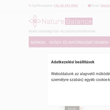
Ügyfélszolgálat:
+36-20-593-0902
Email:
info@n
kiváló minőségű bio- és natúrkozmetikumok
MÁRKÁK
GYÓGY- ÉS NATÚRKOZMETIKUMOK
Adatkezelési beállítások
Weboldalunk az alapvető működésh
személyre szabás) egyéb cookie-k