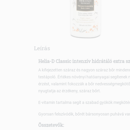
Leírás
Helia-D Classic intenzív hidrátáló extra s
A kifejezetten száraz és nagyon száraz bőr mindenn
testápoló. Értékes növényi hatóanyagai segítenek 
érzést, valamint fokozzák a bőr nedvességmegkötő 
nyugtatja az érzékeny, száraz bőrt.
E-vitamin tartalma segít a szabad gyökök megkötésé
Gyorsan felszívódik, bőrét bársonyosan puhává vará
Összetevők: