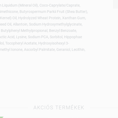
um Liquidum (Mineral Oil), Coco-Caprylate/Caprate,
Dimethicone, Butyrospermum Parkii Fruit (Shea Butter),
(Kernel) Oil, Hydrolyzed Wheat Protein, Xanthan Gum,
d Oil, Allantoin, Sodium Hydroxymethylglycinate,
, Butylphenyl Methylpropional, Benzyl Benzoate,
actic Acid, Lysine, Sodium PCA, Sorbitol, Hippophae
lol, Tocopheryl Acetate, Hydroxyisohexyl 3-
ethyl Ionone, Ascorbyl Palmitate, Geraniol, Lecithin,
AKCIÓS TERMÉKEK