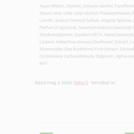
Aqua (Water), Glycerin, Cetearyl Alcohol, Paraffin
Stearic Acid, Urea, Cetyl Alcohol, Phenoxyethanol, 
Lanolin, Sodium Cetearyl Sulfate, Argania Spinosa 
Parfum (Fragrance), Sesamum Indicum (Sesame) See
Ethylhexylglycerin, Disodium EDTA, Hexyl Cinnamal
Linalool, Helianthus Annuus (Sunflower) Extract, L
Rhamnoides (Sea Buckthorn) Fruit Extract, Citronel
Cyclohexene Carboxaldehyde, Diglycerin, Alpha-Isom
BHT.
Nézd meg a többi
Helia-D
terméket is!