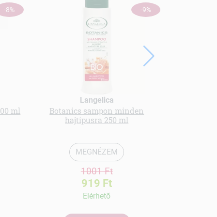
-8%
-9%
Langelica
500 ml
Botanics sampon minden
Gyerek sa
hajtípusra 250 ml
vanília
MEGNÉZEM
1001 Ft
919 Ft
Elérhetõ