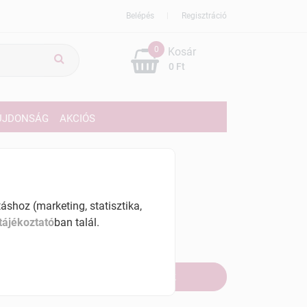
Belépés
Regisztráció
0
Kosár
0 Ft
ÚJDONSÁG
AKCIÓS
799 Ft
% ÁFÁ-val , [7196 Ft/l]
shoz (marketing, statisztika,
tájékoztató
ban talál.
szletinformáció:
fogyott
Értesítést kérek, ha beérkezik