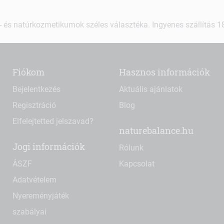
 és natúrkozmetikumok széles választéka. Ingyenes szállítás 18.
Fiókom
Hasznos információk
Bejelentkezés
Aktuális ajánlatok
Regisztráció
Blog
Elfelejtetted jelszavad?
naturebalance.hu
Jogi információk
Rólunk
ÁSZF
Kapcsolat
Adatvételem
Nyereményjáték
szabályai