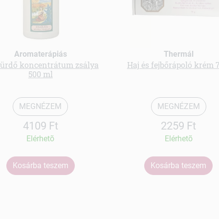
Aromaterápiás
Thermál
ürdő koncentrátum zsálya
Haj és fejbőrápoló krém 
500 ml
MEGNÉZEM
MEGNÉZEM
4109 Ft
2259 Ft
Elérhetõ
Elérhetõ
Kosárba teszem
Kosárba teszem