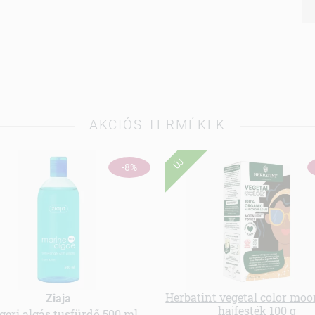
AKCIÓS TERMÉKEK
ÚJ
-8%
Herbatint vegetal color moo
Ziaja
hajfesték 100 g
geri algás tusfürdő 500 ml