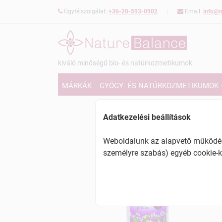
Ügyfélszolgálat:
+36-20-593-0902
Email:
info@n
kiváló minőségű bio- és natúrkozmetikumok
MÁRKÁK
GYÓGY- ÉS NATÚRKOZMETIKUMOK
Adatkezelési beállítások
Weboldalunk az alapvető működésh
személyre szabás) egyéb cookie-k