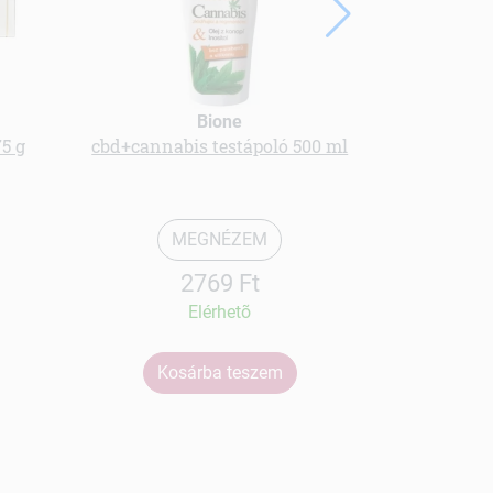
Bione
75 g
cbd+cannabis testápoló 500 ml
Pferde ba
MEGNÉZEM
2769 Ft
Elérhetõ
Kosárba teszem
Ko