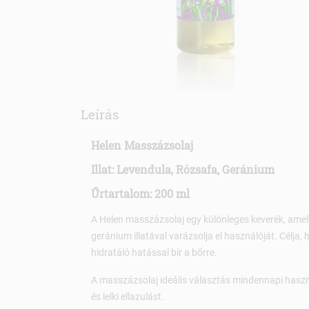
Leírás
Helen Masszázsolaj
Illat: Levendula, Rózsafa, Geránium
Űrtartalom: 200 ml
A Helen masszázsolaj egy különleges keverék, amely 
geránium illatával varázsolja el használóját. Célja,
hidratáló hatással bír a bőrre.
A masszázsolaj ideális választás mindennapi haszná
és lelki ellazulást.