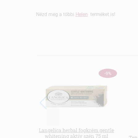
Nézd meg a többi
Helen
terméket is!
-9%
Langelica herbal fogkrém gentle
whitening aktív szén 75 ml
Ten