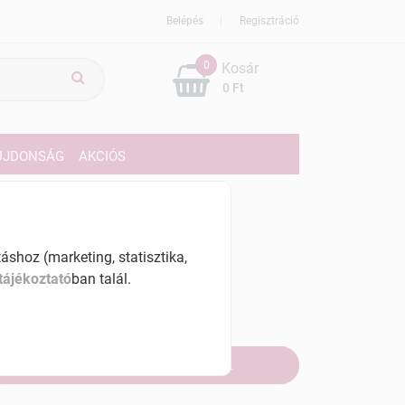
Belépés
Regisztráció
0
Kosár
0 Ft
ÚJDONSÁG
AKCIÓS
519 Ft
% ÁFÁ-val , [7595 Ft/l]
shoz (marketing, statisztika,
tájékoztató
ban talál.
szletinformáció:
fogyott
Értesítést kérek, ha beérkezik