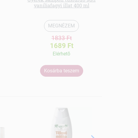
vaníliafagyi illat 400 ml
MEGNÉZEM
1833 Ft
1689 Ft
Elérhetõ
Kosárba teszem
Ko