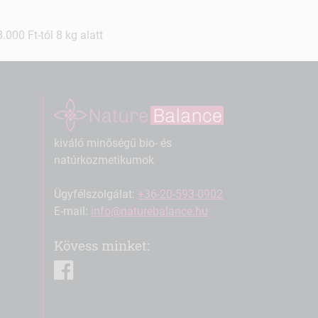
000 Ft-tól 8 kg alatt
kiváló minőségű bio- és
natúrkozmetikumok
Ügyfélszolgálat:
+36-20-593-0902
E-mail:
info@naturebalance.hu
Kövess minket:
facebook