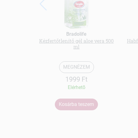
Bradolife
Kézfertőtlenítő gél aloe vera 500
Habf
ml
MEGNÉZEM
1999 Ft
Elérhetõ
Kosárba teszem