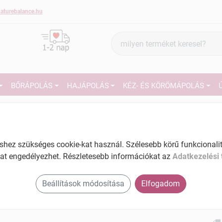
aturebalance.hu
Termék
keresés
BŐRÁPOLÁS
HAJÁPOLÁS
KÉZ- ÉS KÖRÖMÁPOLÁS
1
Márka:
Glory
Glory Holt-tengeri krém
repedezett bőrre 100 ml
27
ez szükséges cookie-kat használ. Szélesebb körű funkcionalitá
Tartalom: 100 ml
at engedélyezhet. Részletesebb információkat az
Adatkezelési 
Ké
EAN: 6253501590929
El
Beállítások módosítása
Elfogadom
Am
a v