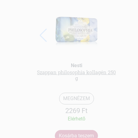
Nesti
Szappan philosophia kollagén 250
g
MEGNÉZEM
2269 Ft
Elérhetõ
Kosárba teszem