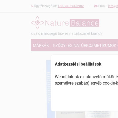
Ügyfélszolgálat:
+36-20-593-0902
Email:
info@n
kiváló minőségű bio- és natúrkozmetikumok
MÁRKÁK
GYÓGY- ÉS NATÚRKOZMETIKUMOK
Adatkezelési beállítások
Weboldalunk az alapvető működésh
személyre szabás) egyéb cookie-k