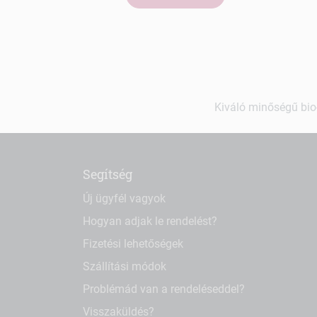
Kiváló minőségű bio-
Segítség
Új ügyfél vagyok
Hogyan adjak le rendelést?
Fizetési lehetőségek
Szállítási módok
Problémád van a rendeléseddel?
Visszaküldés?