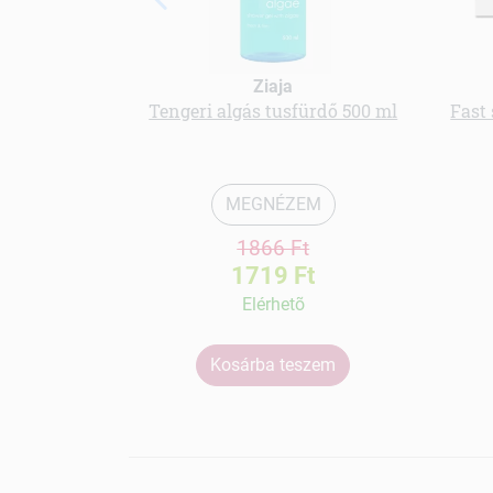
Ziaja
Tengeri algás tusfürdő 500 ml
Fast 
MEGNÉZEM
1866 Ft
1719 Ft
Elérhetõ
Kosárba teszem