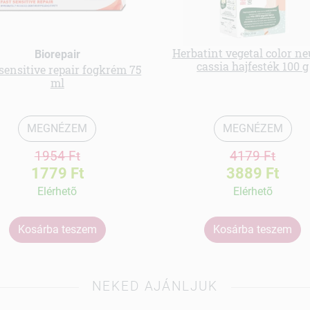
Herbatint vegetal color ne
Biorepair
cassia hajfesték 100 g
sensitive repair fogkrém 75
ml
MEGNÉZEM
MEGNÉZEM
1954 Ft
4179 Ft
1779 Ft
3889 Ft
Elérhetõ
Elérhetõ
Kosárba teszem
Kosárba teszem
NEKED AJÁNLJUK