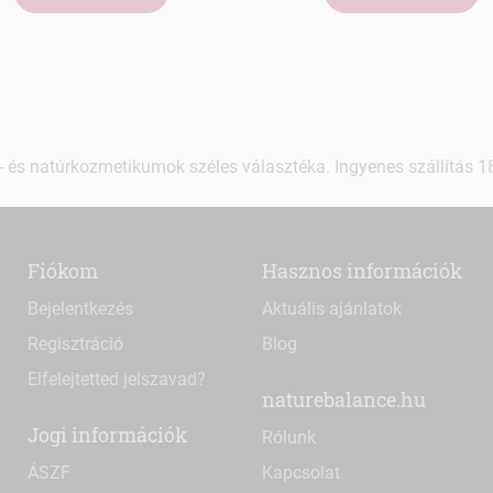
 és natúrkozmetikumok széles választéka. Ingyenes szállítás 18.
Fiókom
Hasznos információk
Bejelentkezés
Aktuális ajánlatok
Regisztráció
Blog
Elfelejtetted jelszavad?
naturebalance.hu
Jogi információk
Rólunk
ÁSZF
Kapcsolat