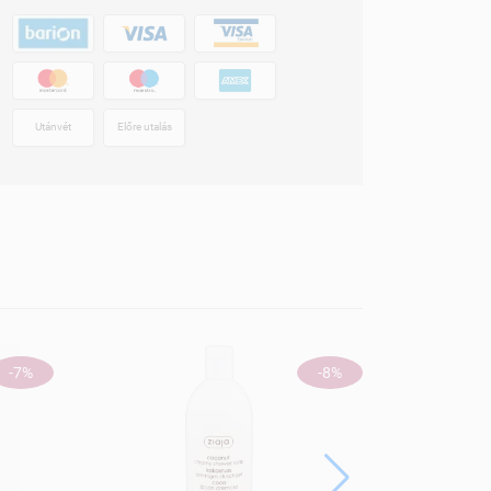
Utánvét
Előre utalás
-7%
-8%