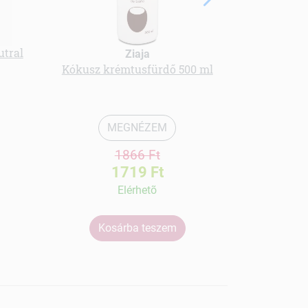
utral
Langelica 
Ziaja
breat
Kókusz krémtusfürdő 500 ml
MEGNÉZEM
1866 Ft
1719 Ft
Elérhetõ
Kosárba teszem
Ko