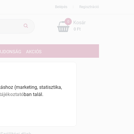
Belépés
Regisztráció
0
Kosár
0 Ft
ÚJDONSÁG
AKCIÓS
989 Ft
% ÁFÁ-val , [19890 Ft/l]
shoz (marketing, statisztika,
tájékoztató
ban talál.
szletinformáció:
érhetõ
ennyiben
hétfő 7:00 óráig rendelsz,
árható kiszállítás augusztus 12, szerda
.