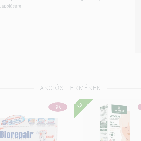
k ápolására.
AKCIÓS TERMÉKEK
ÚJ
-9%