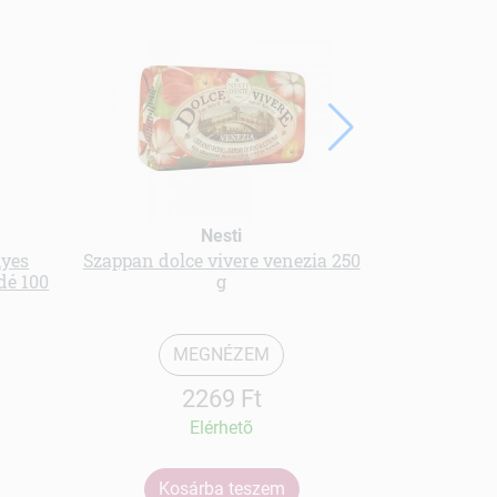
Nesti
nyes
Szappan dolce vivere venezia 250
Green koff
dé 100
g
serken
MEGNÉZEM
2269 Ft
Elérhetõ
Kosárba teszem
Ko