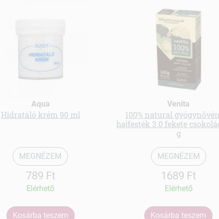
Aqua
Venita
Hidratáló krém 90 ml
100% natural gyógynövé
hajfesték 3.0 fekete csokolá
g
MEGNÉZEM
MEGNÉZEM
789 Ft
1689 Ft
Elérhetõ
Elérhetõ
Kosárba teszem
Kosárba teszem