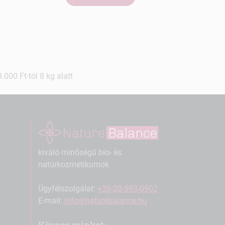
000 Ft-tól 8 kg alatt
kiváló minőségű bio- és
natúrkozmetikumok
Ügyfélszolgálat:
+36-20-593-0902
E-mail:
info@naturebalance.hu
Kövess minket: