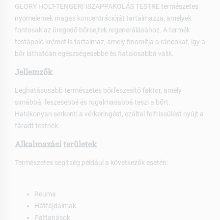
GLORY HOLT-TENGERI ISZAPPAKOLÁS TESTRE természetes
nyomelemek magas koncentrációját tartalmazza, amelyek
fontosak az öregedő bőrsejtek regenerálásához. A termék
testápoló krémet is tartalmaz, amely finomítja a ráncokat, így a
bőr láthatóan egészségesebbé és fiatalosabbá válik.
Jellemzők
Leghatásosabb természetes bőrfeszesítő faktor, amely
simábbá, feszesebbé és rugalmasabbá teszi a bőrt.
Hatékonyan serkenti a vérkeringést, ezáltal felfrissülést nyújt a
fáradt testnek.
Alkalmazási területek
Természetes segítség például a következők esetén:
Reuma
Hátfájdalmak
Pattanások