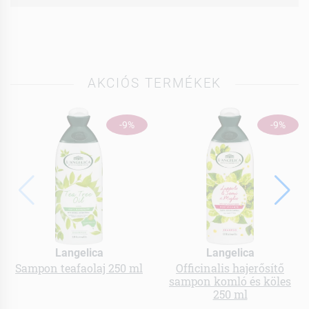
AKCIÓS TERMÉKEK
-9%
-9%
Langelica
Langelica
Sampon teafaolaj 250 ml
Officinalis hajerősítő
sampon komló és köles
250 ml