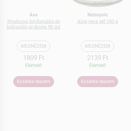
Ava
Naturpolc
Hyaluron bőrfiatalító és
Aloe vera gél 100 g
hidratáló arckrém 50 ml
MEGNÉZEM
MEGNÉZEM
1809 Ft
2139 Ft
Elérhetõ
Elérhetõ
Kosárba teszem
Kosárba teszem