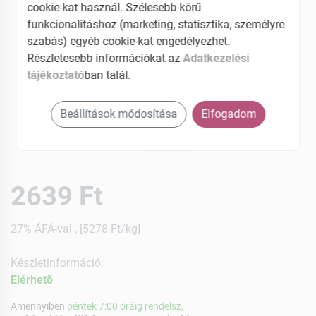
cookie-kat használ. Szélesebb körű
funkcionalitáshoz (marketing, statisztika, személyre
szabás) egyéb cookie-kat engedélyezhet.
Részletesebb információkat az
Adatkezelési
tájékoztató
ban talál.
Beállítások módosítása
Elfogadom
2639 Ft
27% ÁFÁ-val , [5278 Ft/kg]
Készletinformáció:
Elérhetõ
Amennyiben
péntek 7:00 óráig rendelsz,