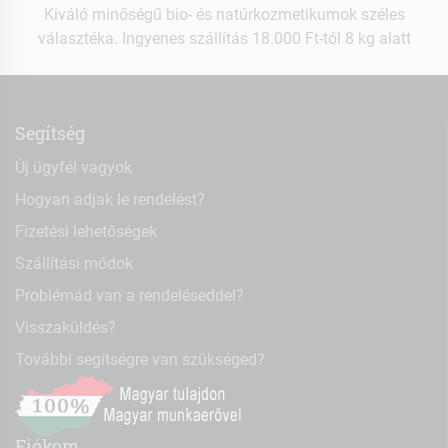
Kiváló minőségű bio- és natúrkozmetikumok széles
választéka. Ingyenes szállítás 18.000 Ft-tól 8 kg alatt
Segítség
Új ügyfél vagyok
Hogyan adjak le rendelést?
Fizetési lehetőségek
Szállítási módok
Problémád van a rendeléseddel?
Visszaküldés?
További segítségre van szükséged?
Fiókom