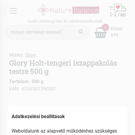
menu
kiváló minőségű bio- és natúrkozmetikumok
Termék
0
Kosár
keresés
0 Ft
Márka:
Glory
Glory Holt-tengeri iszappakolás
testre 500 g
Tartalom: 500 g
EAN: 6253501590301
Adatkezelési beállítások
Weboldalunk az alapvető működéshez szükséges