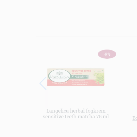
-9%
Langelica herbal fogkrém
sensitive teeth matcha 75 ml
B