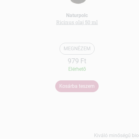
Naturpolc
Ricinus olaj 50 ml
MEGNÉZEM
979 Ft
Elérhetõ
Kosárba teszem
Kiváló minőségű bio-