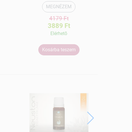
MEGNÉZEM
4179 Ft
3889 Ft
Elérhetõ
Kosárba teszem
Ko