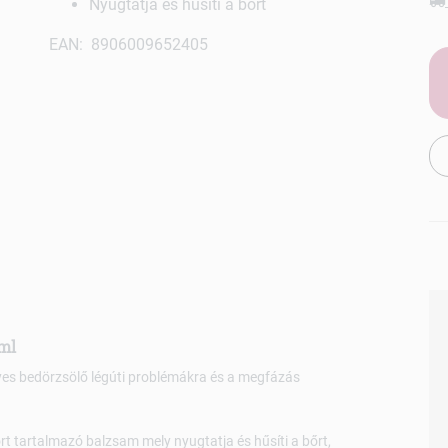
Nyugtatja és hűsíti a bőrt
EAN: 8906009652405
ml
es bedörzsölő légúti problémákra és a megfázás
rt tartalmazó balzsam mely nyugtatja és hűsíti a bőrt,