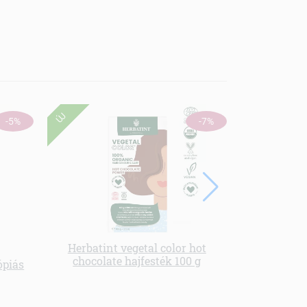
ÚJ
-5%
-7%
Herbatint vegetal color hot
Langelica he
chocolate hajfesték 100 g
ópiás