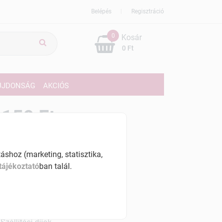
Belépés
Regisztráció
0
Kosár
0 Ft
ÚJDONSÁG
AKCIÓS
159 Ft
% ÁFÁ-val , [128778 Ft/l]
shoz (marketing, statisztika,
szletinformáció:
tájékoztató
ban talál.
érhetõ
ennyiben
hétfő 7:00 óráig rendelsz,
árható kiszállítás augusztus 12, szerda
.