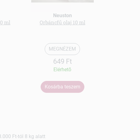
Neuston
50 ml
Orbáncfű olaj 10 ml
Hajb
MEGNÉZEM
649 Ft
Elérhetõ
Kosárba teszem
Ko
000 Ft-tól 8 kg alatt