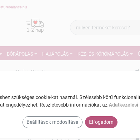
aturebalance.hu
Termék
keresés
BŐRÁPOLÁS
HAJÁPOLÁS
KÉZ- ÉS KÖRÖMÁPOLÁS
1
Márka:
Garuda
Garuda Ayurveda eukaliptusz
balzsam 9 ml
27
Ápoló balzsam a megfázás tüneteinek
ez szükséges cookie-kat használ. Szélesebb körű funkcionalitá
enyhítésére
Ké
at engedélyezhet. Részletesebb információkat az
Adatkezelési 
El
Tartalom: 9 ml
Beállítások módosítása
Elfogadom
Am
Légúti problémákra
a v
Megfázás tüneteinek enyhítésére