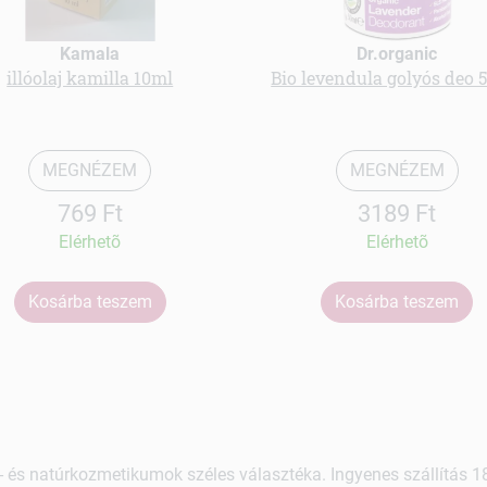
Kamala
Dr.organic
illóolaj kamilla 10ml
Bio levendula golyós deo 
MEGNÉZEM
MEGNÉZEM
769 Ft
3189 Ft
Elérhetõ
Elérhetõ
Kosárba teszem
Kosárba teszem
 és natúrkozmetikumok széles választéka. Ingyenes szállítás 18.