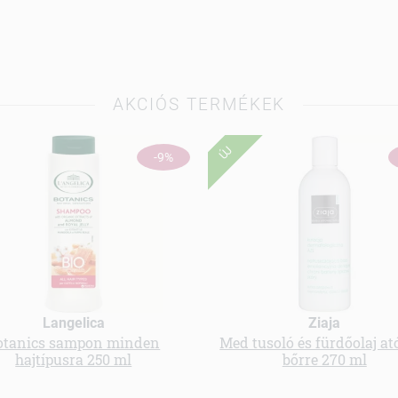
AKCIÓS TERMÉKEK
ÚJ
-9%
Langelica
Ziaja
otanics sampon minden
Med tusoló és fürdőolaj at
hajtípusra 250 ml
bőrre 270 ml