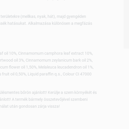
t területekre (mellkas, nyak, hát), majd gyengéden
essék hatásukat. Alkalmazása különösen a megfázás
eaf oil 10%, Cinnamomum camphora leaf extract 10%,
heartwood oil 3%, Cinnamomum zeylanicum bark oil 2%,
cum flower oil 1,50%, Melaleuca leucadendron oil 1%,
fruit oil 0,50%, Liquid paraffin q.s., Colour CI 47000
ülésmentes bőrön ajánlott! Kerülje a szem környékét és
nlott! A termék bármely összetevőjével szembeni
nálat után gondosan zárja vissza!