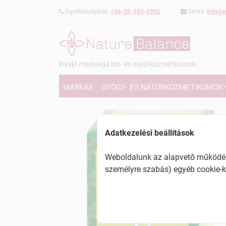
Ügyfélszolgálat:
+36-20-593-0902
Email:
info@n
kiváló minőségű bio- és natúrkozmetikumok
MÁRKÁK
GYÓGY- ÉS NATÚRKOZMETIKUMOK
Adatkezelési beállítások
Weboldalunk az alapvető működésh
személyre szabás) egyéb cookie-k