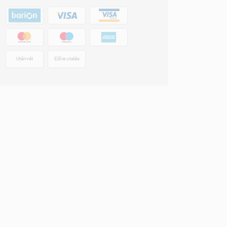
Utánvét
Előre utalás