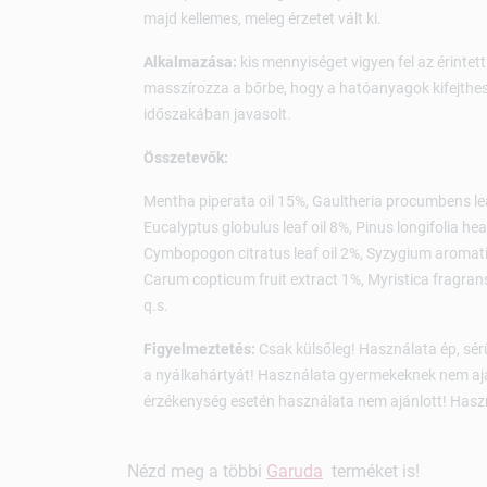
majd kellemes, meleg érzetet vált ki.
Alkalmazása:
kis mennyiséget vigyen fel az érintet
masszírozza a bőrbe, hogy a hatóanyagok kifejth
időszakában javasolt.
Összetevők:
Mentha piperata oil 15%, Gaultheria procumbens l
Eucalyptus globulus leaf oil 8%, Pinus longifolia 
Cymbopogon citratus leaf oil 2%, Syzygium aromati
Carum copticum fruit extract 1%, Myristica fragrans 
q.s.
Figyelmeztetés:
Csak külsőleg! Használata ép, sér
a nyálkahártyát! Használata gyermekeknek nem ajá
érzékenység esetén használata nem ajánlott! Hasz
Nézd meg a többi
Garuda
terméket is!